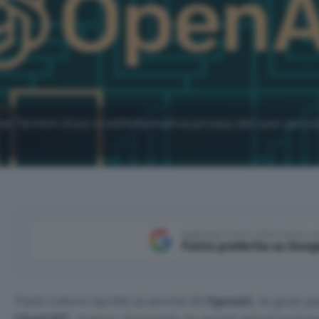
 Termini d'uso e nell'Informativa privacy dei suoi serviz
Aggiungi Punto Informatico 
Fonte preferita su Goog
Tutti coloro iscritti ai servizi di
OpenAI
, in gran pa