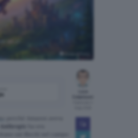
nde ad un
Google AI Studio
come
Luca
le
Colantuoni
Pubblicato il
8 ago 2026
to
perché Amazon aveva
Anthropic
ha ora
tano usi illeciti nel campo