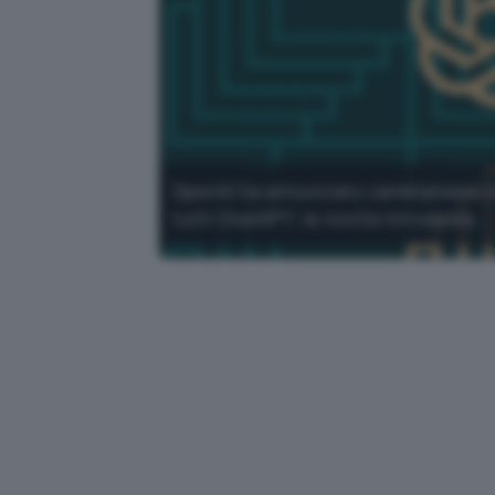
OpenAI ha annunciato cambiamenti nei
tutti ChatGPT: le novità introdotte.