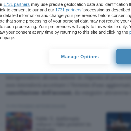
ur
1731 partners
may use precise geolocation data and identification 
Account aziendali. Abbiamo fornito informazion
ick to consent to our and our
1731 partners
’ processing as described 
detailed information and change your preferences before consenting
amministratori degli account ChatGPT Enterpri
te that some processing of your personal data may not require your 
possono accedere e controllare gli account assoc
t to such processing. Your preferences will apply to this website only
organizzazione.
aw your consent at any time by returning to this site and clicking the
webpage.
Base giuridica per il trattamento. Abbiamo aggi
fornisce maggiori informazioni sulle basi giuridi
trattamento dei dati nei servizi di OpenAI.
Manage Options
La società chiude il messaggio sottolineando che
intraprendere alcuna azione in risposta al presen
non intenderà accettare i Termini d’uso aggiornati, 
cancellazione dell’account
, da eseguire attraverso
TI POTREBBE INTERESSARE
Fable 5: Anthropic
riduce i falsi positivi in
biologia