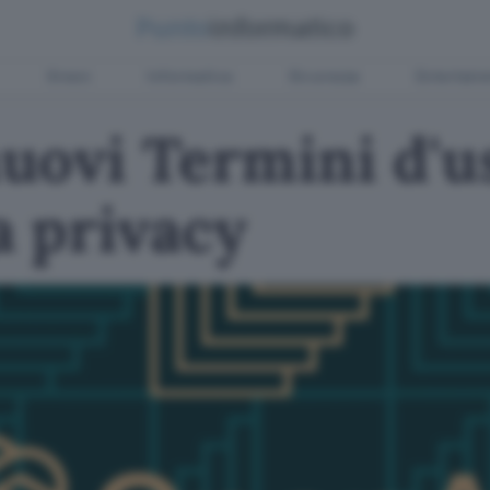
Green
Informatica
Sicurezza
Entertain
uovi Termini d'u
a privacy