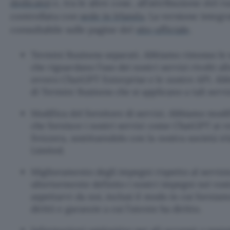
dedicato
) e, tra le altre cose, all’attribuzione del r
controllata con
sede in Irlanda
. La versione integ
consultabile sulle pagine del
sito ufficiale
.
Termini Business separati. Abbiamo rimosso le 
che riguardano l’uso dei nostri servizi rivolti al
ovvero ChatGPT Enterprise e le nostre API. Ab
di Termini Business che si applicano a tali serviz
Modifica del fornitore di servizi. Abbiamo modi
che fornisce i nostri servizi come ChatGPT ai re
Svizzera, sostituendolo con la nostra società i
Limited.
Miglioramento degli impegni rispetto al serviz
ulteriormente definito i nostri impegni nei vost
aspettarvi da noi, inclusi il modo in cui forniamo
diritti e garanzie a cui l’utente ha diritto.