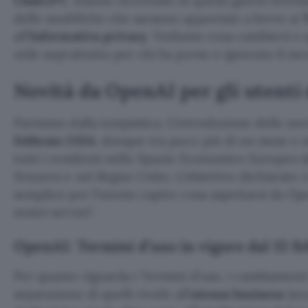
ChatGPT
, stanno ricevendo in questi giorni un’ema
delle modifiche che saranno apportate a breve ai
all’
Informativa privacy
. Vediamo cosa cambierà e 
utile soprattutto per chi ha perso o ignorato il me
Novità da OpenAI per gli utenti
Partiamo dalla tempistica. L’introduzione delle novi
febbraio 2024
, dunque tra poco più di un mese e 
tutti i residenti nello Spazio Economico Europeo (d
Svizzera e nel Regno Unito. L’obiettivo dichiarato 
semplice per l’utente capire cosa aspettarsi da Ope
nostri servizi
.
OpenAI: Termini d’uso in vigore dal 15 f
Per quanto riguarda i Termini d’uso, i cambiamenti
separazione di quelli rivolti all’
utenza business
(or