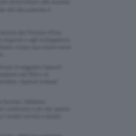
uolo di fornitore alla società
rale del documento è
sezioni dei Termini d’Uso
le imprese e agli sviluppatori,
biamo creato una nuova serie
i.
ficato il soggetto OpenAI
sidenti nel SEE e in
rlandese, OpenAI Ireland
io fornito. Abbiamo
ri confronti e ciò che potete
 i nostri servizi e alcuni