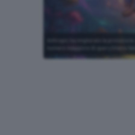
Anhropic ha migliorato la protezione 
numero maggiore di query (meno falsi