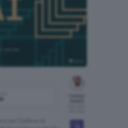
i, uno su
OpenAI
come
Cristiano
le
Ghidotti
Pubblicato il
28 dic 2023
rte per l’utilizzo di