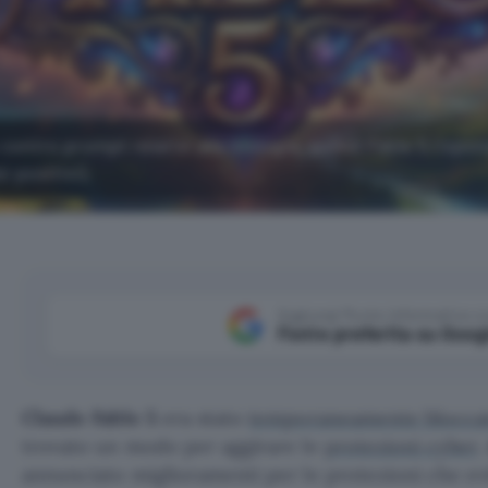
contro prompt relativi alla biologia, quindi Fable 5 rispo
 positivi).
Aggiungi Punto Informatico 
Fonte preferita su Goog
Claude Fable 5
era stato
temporaneamente blocca
trovato un modo per aggirare le
protezioni cyber
.
annunciato miglioramenti per le protezioni che evi