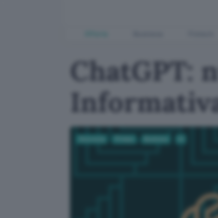
Offerte
Business
Fintech
ChatGPT: n
Informativ
Sicurezza
Privacy
Business
AI