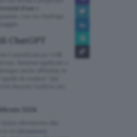
il che avvisa a proposito
Termini d’uso
e
quando, con un riepilogo
ssaggio.
 di ChatGPT
tà è pianificata per il
15
mezzo. Saranno applicate a
unque anche all’Italia), in
è quello di rendere
più
nAI durante l’utilizzo dei
ebbraio 2024
 fanno riferimento alla
a in un
documento