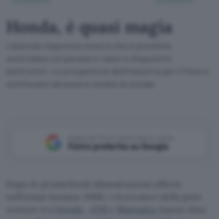
Honda, è quasi magia
L'azienda nipponica mostra che è possibile
controllare col pensiero robot e dispositivi
elettronici. Le prospettive dell'industria per il futuro
continuano ad essere votate al sociale
Aggiungi Punto Informatico come
Fonte preferita su Google
Dopo le promettenti dimostrazioni offerte
nell’ormai lontano 2006, i ricercatori della joint
venture tra
Honda
,
ATR
e
Shimadzu
hanno dato