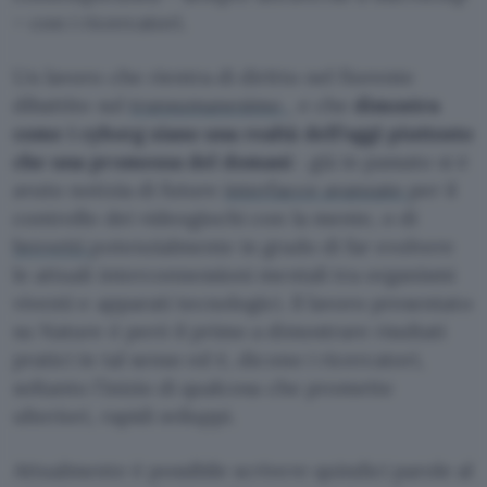
– con i ricercatori.
Un lavoro che rientra di diritto nel fiorente
dibattito sul
transumanesimo
, e che
dimostra
come i cyborg siano una realtà dell’oggi piuttosto
che una promessa del domani
: già in passato si è
avuto notizia di future
interfacce avanzate
per il
controllo dei videogiochi con la mente, o di
brevetti
potenzialmente in grado di far evolvere
le attuali interconnessioni mentali tra organismi
viventi e apparati tecnologici. Il lavoro presentato
su Nature è però il primo a dimostrare risultati
pratici in tal senso ed è, dicono i ricercatori,
soltanto l’inizio di qualcosa che promette
ulteriori, rapidi sviluppi.
Attualmente è possibile scrivere quindici parole al