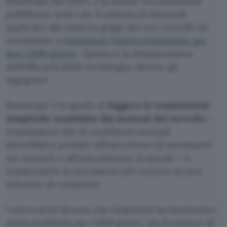
BrainGate dal 2005, e lo studio recentemente
pubblicato svela che il sistema di elettrodi
applicato alla materia grigia del suo cervello ha
continuato a
funzionare ininterrottamente per
ben 1.000 giorni
. Questa è la dimostrazione
dell’efficacia della tecnologia, dicono gli
ingegneri.
BrainGate è in grado di
leggere le trasmissioni
sinaptiche scambiate dai neuroni del cervello
–
trasmissioni che in condizioni normali
dovrebbero portare all’esecuzione di movimenti
nei muscoli o all’articolazione di parole – e
trasformarle in movimenti del cursore su uno
schermo di computer.
I ricercatori dicono che l’impianto ha funzionato
senza problemi per 1.000 giorni, ma il numero di