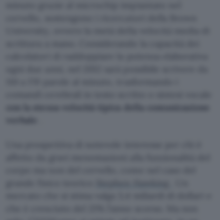
minuto grazie al microchip impiantato nel
cervello, sostengono i ricercatori della Brown
University, ovvero la metà della velocità media di
scrittura a mano. Considerando la capacità dei
calcolatori di raddoppiare la potenza elaborativa
ogni due anni, nel 2012 sarà possibile scrivere da
110 a 170 parole al minuto, trasformando i
comandi cerebrali in testo scritto o sintesi vocale
con la stessa velocità tipica della comunicazione
verbale
.
Una prospettiva di notevole interesse per chi è
affetto da gravi menomazioni alla funzionalità del
corpo ma non del cervello, come nel caso del
grande fisico teorico
Stephen Hawking
. Un
mercato che si stima valga 3,4 miliardi di dollari e
che è cresciuto del 21% l’anno scorso. Ma non