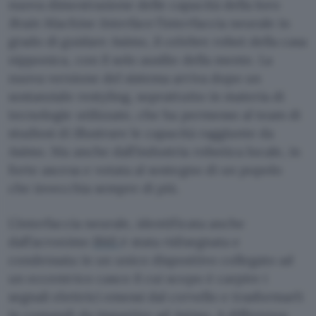
nuova dimostrazione delle capacità della loro
Brain Machine Interface
l’interfaccia neurale in
grado di guidare Asimo, il celebre robot della casa
nipponica, con il solo ausilio della mente. La
nuova versione del sistema arriva dopo un
sostanziale restyling, soprattutto in materia di
tecnologie utilizzate, che ha permesso al team di
studiosi di illustrare le capacità raggiunte da
Asimo. Ma anche dall’industria robotica locale, in
forte ascesa e votata al sostegno di un popolo
che invecchia sempre di più.
L’interfaccia neurale, identificata anche
dall’acronimo
BMI
è stata ridisegnata e
condensata in un unico dispositivo collegato ad
un eccentrico casco il cui scopo è carpire i
segnali elettrici emessi dal cervello e trasformarli
in comandi da impartire ad Asimo. A differenza