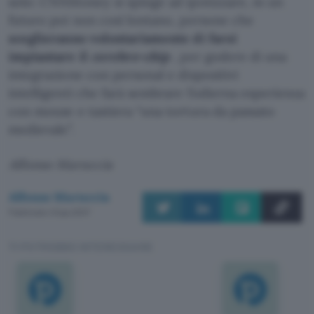
solo: CNNMoney si spinge ad ipotizzare, in un
futuro poi non così lontano, persone che
sceglieranno volontariamente di farsi
impiantare il
cerebro-chip
, per godere di una
integrazione con personal e dispositivi
intelligenti che farà sembrare l’odierna esperienza
con mouse e tastiera “una tortura da passato
medievale”.
Alfonso Maruccia
Alfonso Maruccia
Pubblicato il 8 giu 2007
TI POTREBBE INTERESSARE