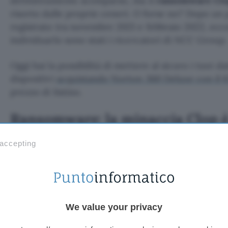
definitivamente scomparso, ma il
ransomware Cl
risorto dalle proprie ceneri. O forse no? Dopo un p
registrato tra novembre 2021 e febbraio 2022, ecco
individuarlo sono stati i ricercatori di NCC Group.
Oggi hai la possibilità di mettere al sicuro i tuoi dat
dispositivi
acquistando Norton 360 Deluxe con il 
prezzo di listino.
Ransomware: la minaccia Clop è 
Per il mese di aprile, gli
attacchi
individuati ammon
 accepting
noto le pubblicazioni dei leak con i dati sottratti, 
gang di cybercriminali. Le vittime appartengono pe
industriale e al settore tecnologico.
We value your privacy
Clop ha fatto segnare un esplosivo e inattes