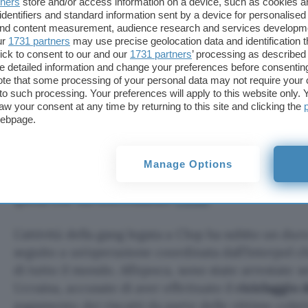
palcoscenico delle minacce ransomware. È pa
tners
store and/or access information on a device, such as cookies 
identifiers and standard information sent by a device for personalised
pericolo meno in luce nel mese di marzo al
 and content measurement, audience research and services developm
ur
1731 partners
may use precise geolocation data and identification 
di quelli più che hanno fatto registrare il 
ick to consent to our and our
1731 partners
’ processing as described 
attacchi in aprile.
detailed information and change your preferences before consenting
te that some processing of your personal data may not require your 
t to such processing. Your preferences will apply to this website only
aw your consent at any time by returning to this site and clicking the
Una delle teorie avanzate dai ricercatori (non co
webpage.
sta accadendo come il più classico
canto del cign
potrebbero aver scelto di pubblicare i dati in lor
diramati, sottratti ai legittimi proprietari durante 
Manage Options
passato, prima di chiudere definitivamente i batte
quella che sta interessando
Conti
.
L’attività della gang legata a Clop ha subito un dur
seguito a un’operazione coordinata dall’Interpol ch
di tutto il mondo. All’epoca, sono state arrestate s
Ucraina, accusate di aver effettuato il
riciclaggio 
pagamento dei riscatti da parte delle vittime colpit