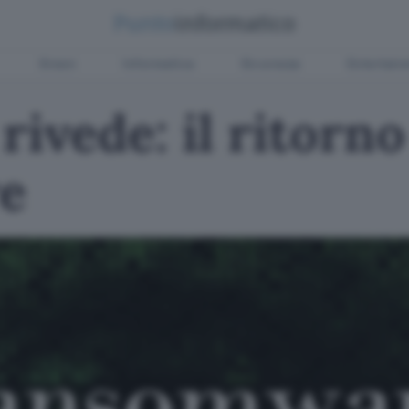
Green
Informatica
Sicurezza
Entertain
 rivede: il ritorno
e