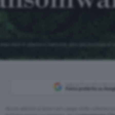
dopo mesi di silenzio e inattività: sono già centinaia gli 
Aggiungi Punto Informatico 
Fonte preferita su Goog
Alcuni addetti ai lavori nel campo della cybersecu