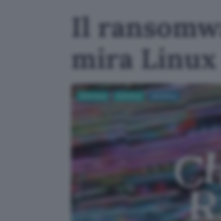
Il ransomw
mira Linux
Sicurezza
Antivirus
Antivirus