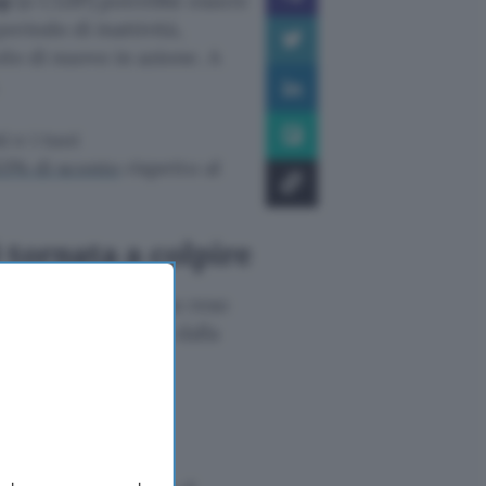
op
(o CL0P) potrebbe essere
eriodo di inattività,
lo di nuovo in azione. A
i e i tuoi
63% di sconto
rispetto al
tornata a colpire
tano a 21. Lo hanno reso
nel database gestito dalla
rlopiù all’ambito
o ritorno sul