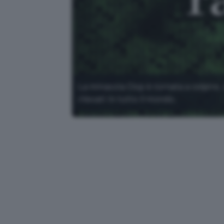
La minaccia Clop è tornata a colpire, 
rilevati in tutto il mondo.