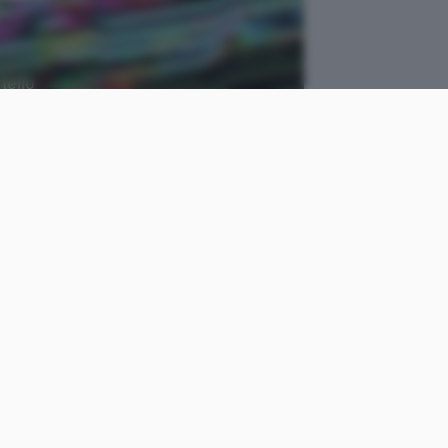
nello
Unsplash
come
Davide
le
Tommasi
Pubblicato il
27 mag 2022
piaga sempre più diffusa
e in questi giorni con la
i mira i server basati su
a gestione di macchine
e nel mirino di LockBit,