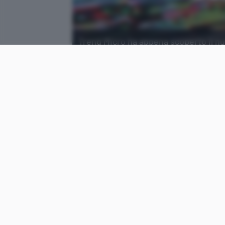
Trend Micro ha appena scoperto il n
specifico i server basati su VMware 