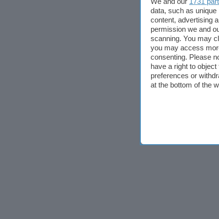
We and our
1731 par
data, such as unique 
content, advertising
permission we and o
scanning. You may cl
you may access more 
consenting. Please no
have a right to objec
preferences or withdr
at the bottom of the 