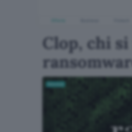
Offerte
Business
Fintech
Clop, chi si
ransomwar
Sicurezza