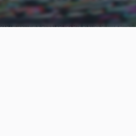
uovo ransomware Cheerscrypt che prende di mira Linux, 
ESXi.
Aggiungi Punto Informatico 
Fonte preferita su Goog
Nemmeno le piattaforme
Linux
sono immuni dalla 
dei
ransomware
. Un’ennesima dimostrazione giung
comparsa sulla scena di
Cheerscrypt
, che prende d
VMware ESXi, impiegati in ambito enterprise per l
virtualizzate. In passato, le stesse sono finite anch