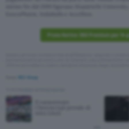
mirino fin dal 2019 figurano Maastricht University
ExecuPharm, Indiabulls e Accellion.
Prova Norton 360 Premium per 14 gi
Questo articolo contiene link di affiliazione: acquisti o ordini e
permetteranno al nostro sito di ricevere una commissione ne
offerte potrebbero subire variazioni di prezzo dopo la pubbli
Fonte:
NCC Group
TI POTREBBE INTERESSARE
Il ransomware
Cheerscrypt prende di
mira Linux