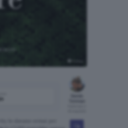
attacchi
Pixabay
come
Davide
le
Tommasi
Pubblicato il
30 mag 2022
rity lo davano ormai per