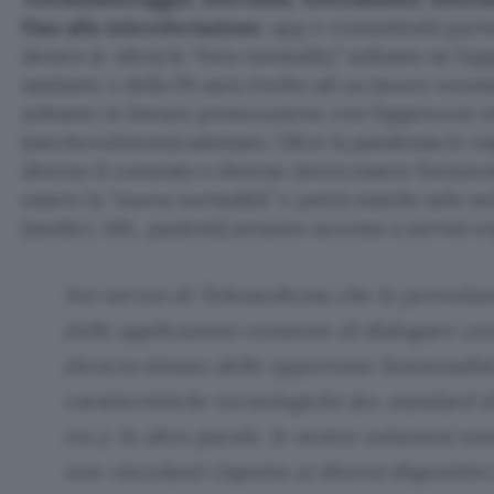
fino alla telerefertazione
: app e connettività port
dentro (e oltre) la “New normality” soltanto se l’a
sanitarie e della PA sarà rivolto ad un lavoro vera
soltanto in lineare prosecuzione con l’approccio e
(meritevolmente) adottato. Oltre la pandemia le es
diverso il contesto e diverso dovrà essere l’orizz
essere la “nuova normalità” e potrà esserlo solo nel
(medici, ASL, pazienti) avranno accesso a servizi or
Nei servizi di Telemedicina che lo prevedano
delle applicazioni consente di dialogare c
devices dotato delle opportune funzionalit
caratteristiche tecnologiche (es. standard d
etc.). In altre parole, le nostre soluzioni so
non vincolanti rispetto ai diversi dispositivi