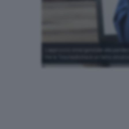
L'approccio emergenziale alla pandem
ma la Telemedicina è un fatto struttu