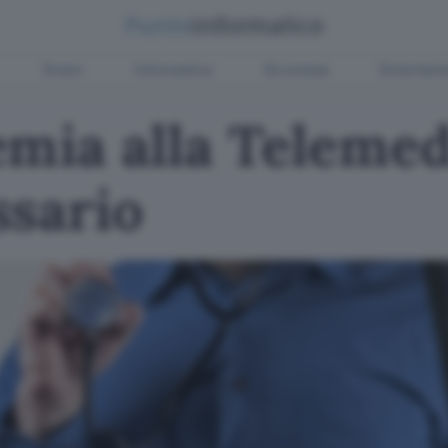
Green
Informatica
Sicurezza
Entertain
mia alla Telemedi
ssario