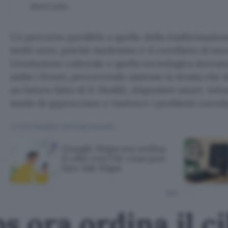
mercato.
Un percorso parallelo a quello della trasformazione
molti versi, poiché medesimo è il corollario di inn
L’evoluzione culturale e quella tecnologica dovra
ambo i fronti, percorrendo assieme la strada che d
un futuro fatto di E-Health, dispositivi smart, tel
modo di approcciare e risolvere i problemi correlat
TI POTREBBE INTERESSARE
Google Maps ora ordina
il cibo con l'AI: cosa può
fare Ask Maps
 ora ordina il cib