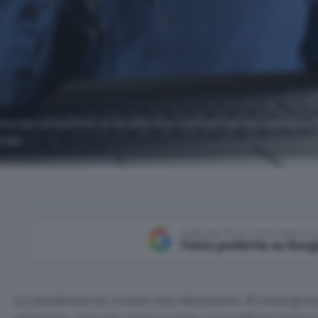
ia ha consentito di accelerare sull'assistenza sanitaria 
rale.
Aggiungi Punto Informatico 
Fonte preferita su Goog
La pandemia ha creato una situazione di emergenz