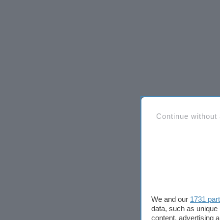
Continue without
We and our
1731 par
data, such as unique 
content, advertising