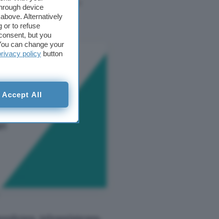
 e quindi di gestire
through device
above. Alternatively
 or to refuse
consent, but you
. You can change your
privacy policy
button
Accept All
nsulenza, teleassistenza,