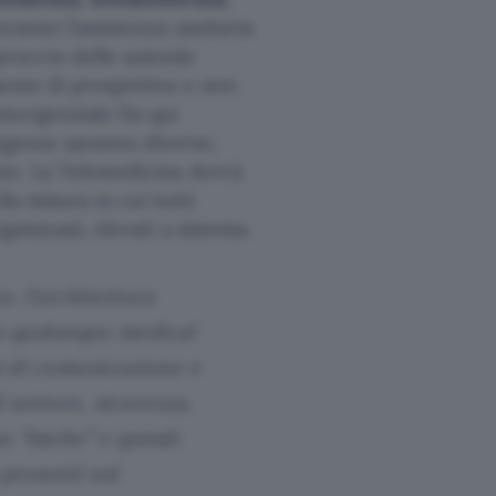
eranno l’assistenza sanitaria
pproccio delle aziende
mente di prospettiva e non
mergenziale fin qui
igenze saranno diverse,
onte. La Telemedicina dovrà
la misura in cui tutti
ganizzati, elevati a sistema.
, l’architettura
on qualunque medical
à di comunicazione e
i settore, sicurezza,
no “laiche” e quindi
 presenti sul