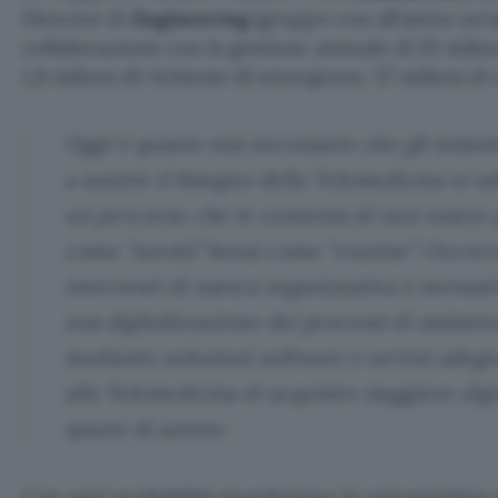
Director di
Engineering
(gruppo con all’attivo un’
collaborazione con la gestione annuale di 55 milion
1,8 milioni di richieste di emergenze, 57 milioni di 
Oggi è quanto mai necessario che gli stimo
a sentire il bisogno della Telemedicina si r
un percorso che le consenta di non essere 
come “novità” bensì come “routine”. Occor
interventi di natura organizzativa e normat
una digitalizzazione dei processi di assisten
mediante soluzioni software e servizi adeg
alla Telemedicina di acquisire maggiore dig
spazio di azione.
Con ogni probabilità guarderemo in retrospettiva