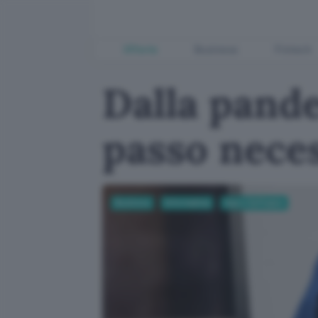
Offerte
Business
Fintech
Dalla pande
passo nece
Business
Informatica
App e Software