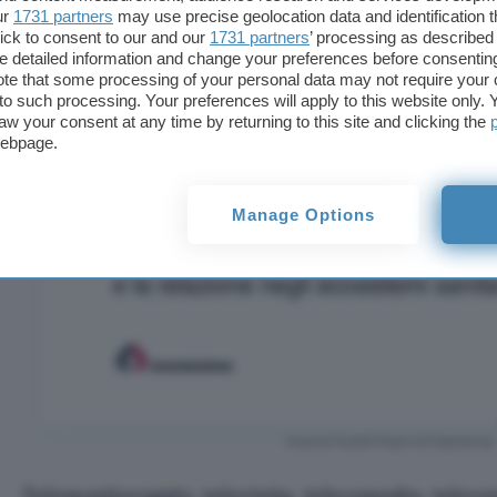
mettere a fuoco tutte le variabili necessarie
ur
1731 partners
may use precise geolocation data and identification 
ick to consent to our and our
1731 partners
’ processing as described 
la complessità del progetto.
detailed information and change your preferences before consenting
te that some processing of your personal data may not require your 
t to such processing. Your preferences will apply to this website only
aw your consent at any time by returning to this site and clicking the
webpage.
Manage Options
Scarica l’Instant Paper di Engineering
Telemonitoraggio, televisita, teleconsulto, teleco