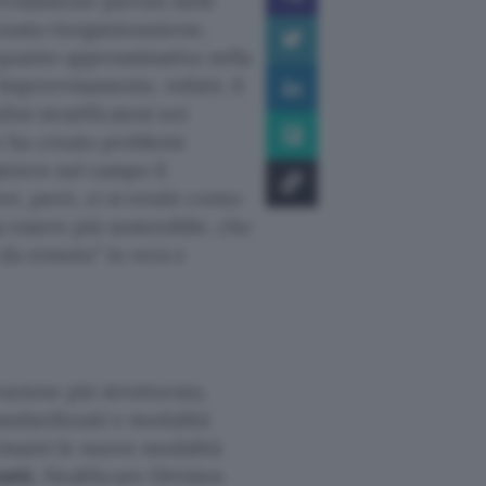
vvisamente piovuti sulle
zzata riorganizzazione,
 quanto approssimativa nella
Improvvisamente, infatti, il
ni stratificatesi nei
 ha creato problemi
ttere sul campo il
re, però, ci si rende conto
a essere più sostenibile, che
 da remoto” in vera e
azione più strutturata,
tandardizzati e modalità
manti le nuove modalità
atti
, Healthcare Division