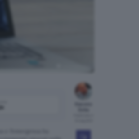
da remoto,
Tumisu da Pixabay
come
Giacomo
le
Dotta
Pubblicato il
13 mag 2021
a e l’emergenza ha