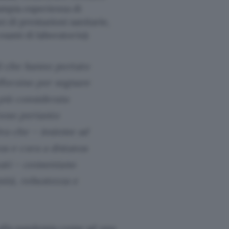
ampia esperienza di
i di prestazioni sanitarie,
esami di laboratorio):
li che hanno portato
afforzino per segnare
più considerata
rono pertanto
iva che – insieme ad
za e cura a distanza
uati – consentano
nità, robustezza e
 alla pandemia come ad una