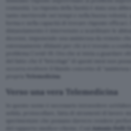
stimolato risposte improvvisate ai problemi impro
comunità. La risposta della Sanità è stata una abbo
tanto meritevole nei tempi e nella buona volontà,
forma e nella capacità di trovare risposte efficaci. 
distanziamento è intervenuto a scardinare le abitudi
decenni, imponendo una assistenza da remoto che
estremamente sfidanti per chi si è trovato a comba
problema Covid-19. Ora che si inizia a guardare olt
del fatto che il “bricolage” di questi mesi non poss
occorra evolvere il blando concetto di “assistenza
propria
Telemedicina
.
Verso una vera Telemedicina
In questo nome è necessario intravedere un’elabor
solida, protocollare, fatta di strumenti di lavoro s
sperimentate che possano davvero rendere perfor
del rapporto medico-cliente. Così
Antonio Delli G