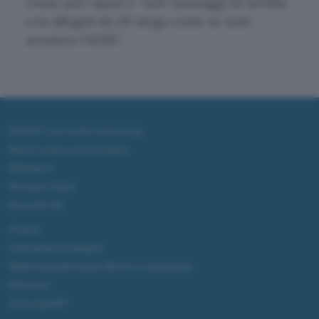
come anti-spam e “anti-messaggi di newbie
con allegati da 20 mega come se tutti
avessero l’ADSL”.
ChatGPT: che cos'è e come si usa
DALL·E cos'è e come funziona
Windows 11
Microsoft Teams
Microsoft 365
Fintech
Criptovalute Emergenti
Migliori piattaforme per Bitcoin e criptovalute
Metaverso
Tutto sugli NFT