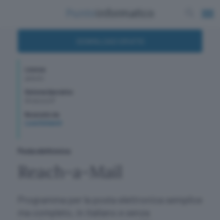
DOWNLOAD GRATIS
Licenza
gratuito
Sistema Operativo
WindowsXP
Recensito da
Luca Schiavoli
Posta elettronica
Reach-a-Mail
Programma per la posta elettronica semplice
ma completo, in italiano e senza