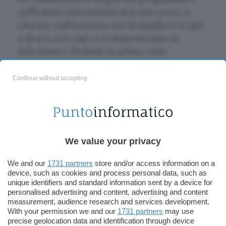
sufficiente selezionarla al primo avvio, o
cliccare sull’iconcina con la bandiera in alto
a destra nel caso ci si dimenticasse di
selezionare l’italiano la prima volta.
Al primo avvio vengono richiesti i dati del
Continue without accepting
primo indispensabile account di posta: una
volta inseriti tutti i dati relativi alla propria
posta elettronica è possibile modificare
alcune opzioni relative all’account
cliccando sul bottone “Impostazioni” in alto
We value your privacy
sulla semplice ed elegante interfaccia del
We and our
1731 partners
store and/or access information on a
programma (vedi schermata allegata a
device, such as cookies and process personal data, such as
questa scheda).
unique identifiers and standard information sent by a device for
personalised advertising and content, advertising and content
measurement, audience research and services development.
Nessun fronzolo, nessuna possibilità di
With your permission we and our
1731 partners
may use
importare rubriche di indirizzi o messaggi,
precise geolocation data and identification through device