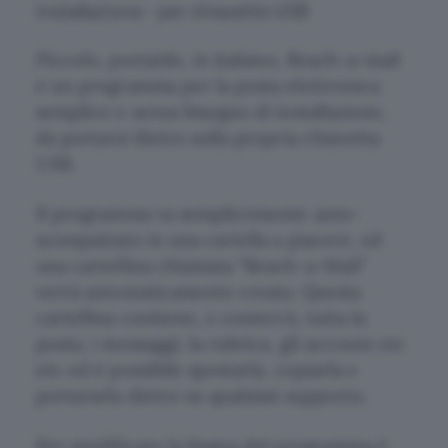
installazione - per chiavette USB
Piccolo, portatile, in italiano, Reach-a-mail
è un programma per la posta elettronica
semplice e senza bisogno di installazione,
da portarsi dietro sulla propria chiavetta
USB.
Il programma va semplicemente auto-
scompattato in una cartella a piacere, ed
una cartellina chiamata “Reach-a-Mail”
verrà automaticamente creata. Questa
cartellina contiene, e conterrà, tutta la
posta, i messaggi, la rubrica, gli account etc
etc ed è possibile spostarla, copiarla e
portarsela dietro su qualsiasi supporto.
Per modificare la lingua del programma è