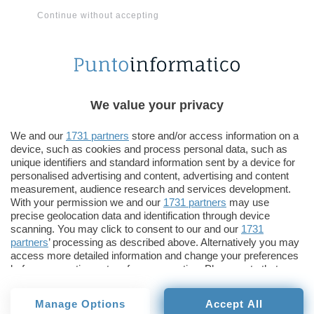
grado di operare in sinergia con Alexa, ma si è
Continue without accepting
anche scelto di operare un piccolo maquillage
nella gamma in offerta così da incontrare meglio
il gusto di quanti intendono ospitare il dispositivo
in casa propria.
We value your privacy
IMMAGINI
We and our
1731 partners
store and/or access information on a
device, such as cookies and process personal data, such as
unique identifiers and standard information sent by a device for
personalised advertising and content, advertising and content
measurement, audience research and services development.
With your permission we and our
1731 partners
may use
precise geolocation data and identification through device
scanning. You may click to consent to our and our
1731
partners
’ processing as described above. Alternatively you may
access more detailed information and change your preferences
before consenting or to refuse consenting. Please note that
some processing of your personal data may not require your
consent, but you have a right to object to such processing. Your
Manage Options
Accept All
preferences will apply to this website only. You can change
Amazon Echo Dot di terza generazione, color