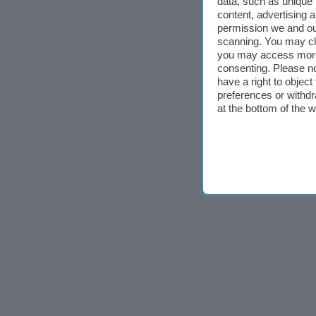
data, such as unique 
content, advertising
permission we and o
scanning. You may cl
you may access more 
consenting. Please no
have a right to objec
preferences or withdr
at the bottom of the 