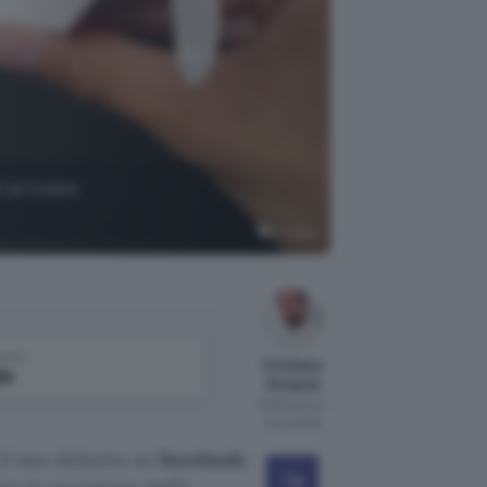
D arrivano
Pixabay
come
Cristiano
le
Ghidotti
Pubblicato il
12 ott 2018
 il suo debutto su
Facebook
: