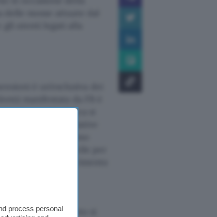
so in occasione della
a delle mosse attuate dal
li utenti legati alla
nsioni è un’esclusiva dei
olontà manifestata da FB è
uro. La caratteristica si
e le informazioni relative
agli elementi in primo
i possono tornare utile per
impressione di un movimento
 a tutti gli effetti
and process personal
 parallasse
o a quanto si