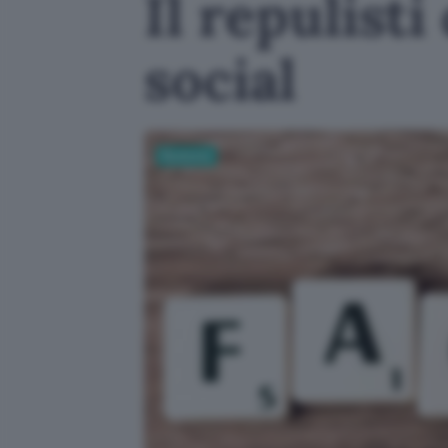
Il repulist
social
Business