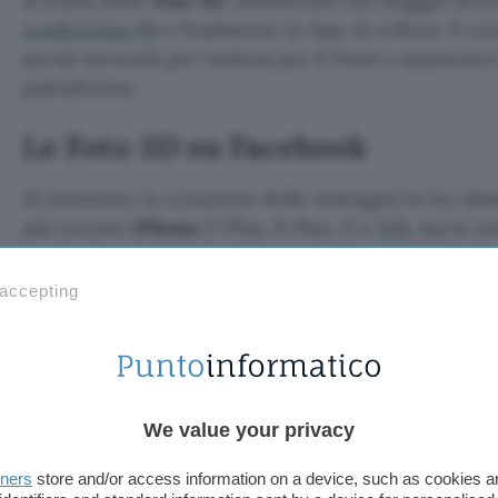
si tratta delle
Foto 3D
, annunciate nel maggio scor
conferenza F8
e finalmente in fase di rollout. È un
social network per rinfrescare il Feed e mantenere g
piattaforma.
Le Foto 3D su Facebook
Al momento la creazione delle immagini in tre dime
più recenti
iPhone
(7 Plus, 8 Plus, X e
XS
), ma la v
quella di estendere la feature ad altri modelli in fut
basa sulla capacità di alcuni dispositivi di catturar
 accepting
alla distanza dal soggetto fotografato, così come d
piano e da quelli presenti sullo sfondo. Questi dat
creare diversi livelli di profondità, generando l’
tra i diversi piani, nonostante lo scatto acquisito sia
bidimensionale.
We value your privacy
tners
store and/or access information on a device, such as cookies 
Il risultato è paragonabile a una sorta di
effetto di