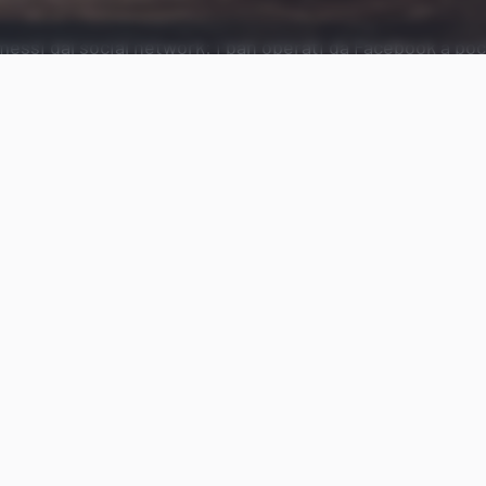
messi dal social network: i ban operati da Facebook a po
rmine negli USA.
Aggiungi Punto Informatico 
Fonte preferita su Goog
Quando manca ormai meno di un mese alla elezion
statunitensi, importante cartina tornasole per c
orientamento oltreoceano ci si avvicinerà alle pres
Facebook
annuncia un’azione di forza nei confronti
piattaforma al fine di veicolare informazioni e co
ingannevoli o comunque tendenziosi.