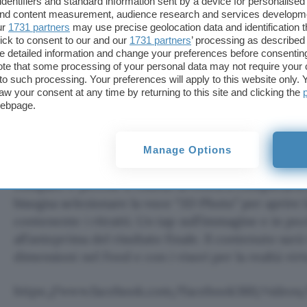
identifiers and standard information sent by a device for personalised
otterrebbe guardando una scena da una finestra, 
 and content measurement, audience research and services developm
punto di osservazione verso un lato o verso l’altro.
ur
1731 partners
may use precise geolocation data and identification 
ick to consent to our and our
1731 partners
’ processing as described 
seguito lo mostra in modo piuttosto chiaro.
detailed information and change your preferences before consenting
te that some processing of your personal data may not require your 
https://www.facebook.com/Facebook360/videos/
t to such processing. Your preferences will apply to this website only
aw your consent at any time by returning to this site and clicking the
webpage.
Il
processo di creazione
delle Foto 3D è piuttosto 
nella clip seguente. Bisogna anzitutto avviare la c
sul social network, poi selezionare il pulsante a fo
Manage Options
posizionato nell’angolo superiore destro dello sc
compare è perché il rollout arriverà a completars
bisogna selezionare la voce “3D Photo” per aprire l
contenente i ritratti. Un tap sull’immagine e in po
all’anteprima del risultato finale. Il contenuto sarà
dimensioni nel Feed e con i visori per la realtà virt
https://www.facebook.com/Facebook360/videos/