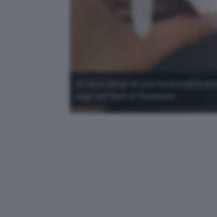
Al via il rollout di una funzionalità 
oggi nel Feed di Facebook.