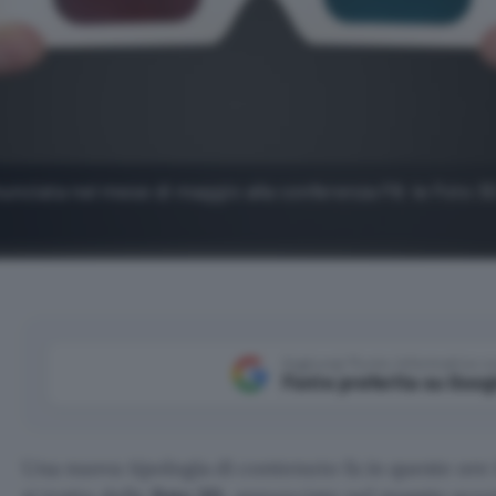
annunciata nel mese di maggio alla conferenza F8: le Foto 3
Aggiungi Punto Informatico 
Fonte preferita su Goog
Una nuova tipologia di contenuto fa in queste ore