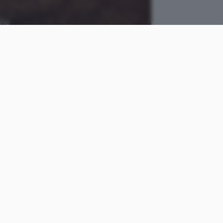
che
Pixabay
come
Cristiano
le
Ghidotti
Pubblicato il
12 ott 2018
i di medio termine
omprendere con quale
idenziali del 2020,
 di coloro che utilizzano la
ntenuti potenzialmente