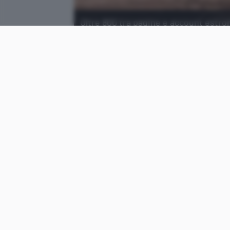
Oltre 800 tra pagine e account estro
settimane dalle elezioni di medio te