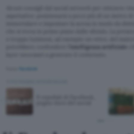
Alcuni consigli dal social network per ottenere risul
aspettative: posizionarsi a poco più di un metro di
immortalare e impostare la scena in modo da dist
che si trova in primo piano dallo sfondo. La prese
o troppo luminosi, ad esempio un vetro, del mater
potrebbero confondere l’
intelligenza artificiale
ch
layer necessari a generare il contenuto.
Fonte:
Facebook
TI POTREBBE INTERESSARE
Il repulisti di Facebook,
pugno duro del social