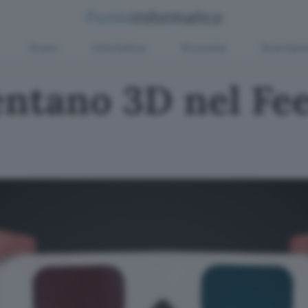
Green
Informatica
Sicurezza
Entertain
entano 3D nel Fee