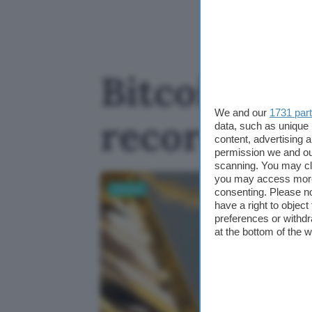
Bitcoin sup
We and our
1731 par
record
data, such as unique 
content, advertising
permission we and o
scanning. You may cl
you may access more 
Fintech
consenting. Please no
have a right to objec
preferences or withdr
at the bottom of the 