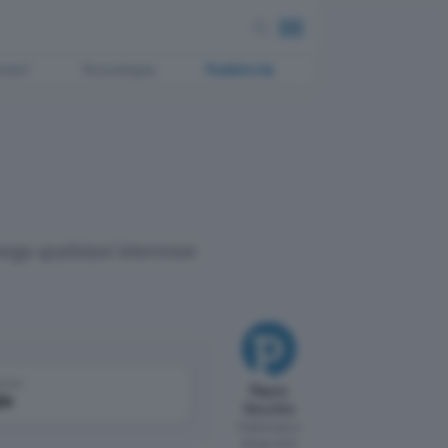
ment
Tecnologia
Pubblicità
ega qualsiasi interesse
come
Mauro
le
Vecchio
Pubblicato il
26 ago 2011