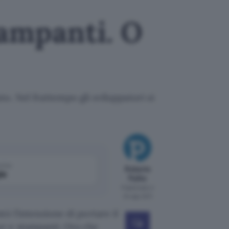
tampanti. O
to. Nel frattempo gli sviluppatori si
come
Roberto
le
Pulito
Pubblicato il
24 ago 2011
ò l’intenzione di portare il
r e stampanti. Ora che