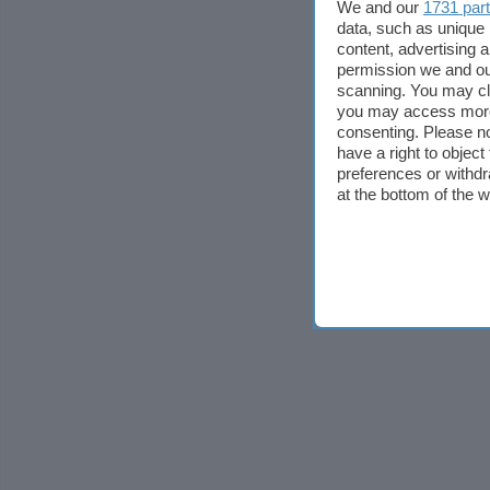
We and our
1731 par
data, such as unique 
content, advertising
permission we and o
scanning. You may cl
you may access more 
consenting. Please no
have a right to objec
preferences or withdr
at the bottom of the 