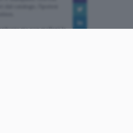
 dal catalogo, l’ipotesi
ition.
hardware ma non mollerà la
e su altri lidi,
ma Palm si prefigge di
paci di collegarsi al Web,
 screen.
o che si parla di una
ell’anno in corso. Il
e che il sistema
 a rilasciare aggiornamenti.
rdi di partnerships e
 sviluppatori webOS stiano