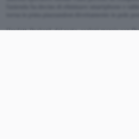
l’azienda ha deciso di eliminare smartphone e tablet
torna in pista piazzandosi direttamente in pole pos
Hewlett-Packard, del resto, scalerà marcia con l’
presa sul
software
, quindi webOS continuerà a viver
appositamente ottimizzato. Per prima cosa il siste
introdurre nuove caratteristiche nelle stampanti ca
soprattutto quelle che utilizzano un display touch
Il discorso
webOS-on-PC
appare più nebuloso, dat
fantomatica versione beta del software dall’inizio d
vicepresidente Stephen DeWitt
sottolinea
comunqu
continuerà ad evolversi e che l’azienda continuerà
Contemporaneamente HP sta anche valutando acco
licensing con diversi produttori di dispositivi.
In mezzo a tutto questo trambusto sembra che gli