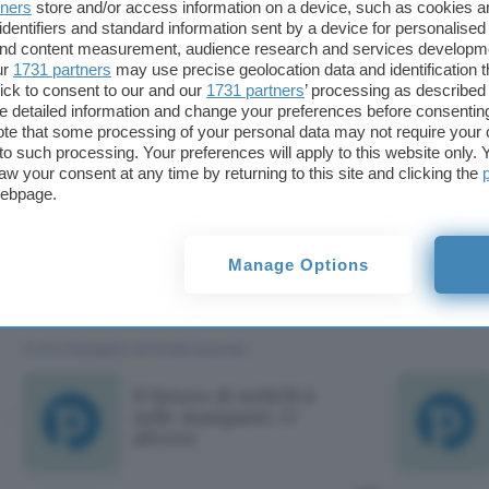
tners
store and/or access information on a device, such as cookies 
Ma dal quartier generale di Palo Alto arrivano segn
identifiers and standard information sent by a device for personalised
arrivate notizie circa la possibilità di vendere la d
 and content measurement, audience research and services developm
ur
1731 partners
may use precise geolocation data and identification 
dicembre. Proprio mentre i vertici di Samsung El
ick to consent to our and our
1731 partners
’ processing as described 
fermezza la possibilità di procedere con l’acquisiz
detailed information and change your preferences before consenting
te that some processing of your personal data may not require your 
t to such processing. Your preferences will apply to this website only
Nel frattempo il CEO Leo Apotheker – recenteme
aw your consent at any time by returning to this site and clicking the
con il quotidiano statunitense
Wall Street Journal
webpage.
i principi della sua cura per HP.
Spostarsi sui sett
business enterprise e software
. Con i vecchi PC o
Manage Options
Mauro Vecchio
TI POTREBBE INTERESSARE
Il futuro di webOS è
sulle stampanti. O
altrove