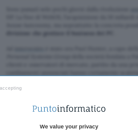
Sono passati solo pochi giorni dalla rivoluzione
an
HP. La fine di WebOS, l’acquisizione da 10 miliardi d
house
Autonomy, ma soprattutto la concreta possi
divisione che gestisce il business dei PC
.
Ad
intervenire
è stato ora Paul Hunter, a capo dell
Personal Systems Group
della società fondata a P
clienti e osservatori di mercato, partito da una pr
cambiamenti annunciati hanno certamente scatena
confusione.
 accepting
Ma Hunter ha anche
precisato
la convivenza di var
stesso
Personal Systems Group
di HP. Tra queste, 
c’è la possibilità di
mantenere il business dei PC al
della società statunitense
. Hunter ha infatti sotto
We value your privacy
progetti siano destinati ad andare avanti.