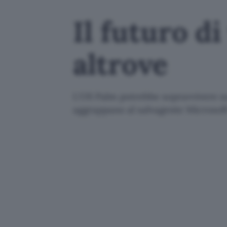
Il futuro d
altrove
L'OS Palm potrebbe sopravvivere su a
aggrappano al salvagente Microsof