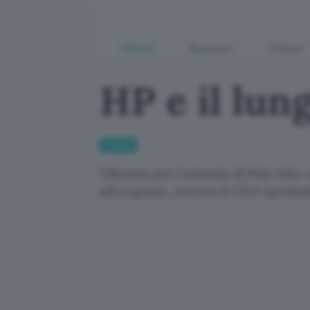
Offerte
Business
Fintech
HP e il lun
Fintech
Dilemmi per l'azienda di Palo Alto:
all'acquisto, mentre il CEO Apothek