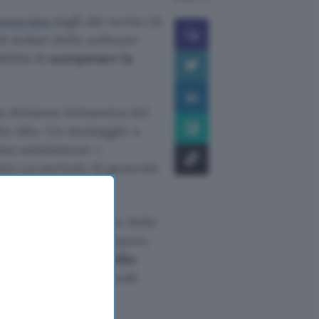
nunciata
dagli alti vertici di
i dollari della
software
bilità di
scorporare la
a divisione britannica del
alo Alto. Un messaggio a
ima ammissione: i
to un periodo di generale
ie opzioni sul futuro dello
oltre all’ipotesi scorporo,
l’interno del portfolio
lineato come gli attuali