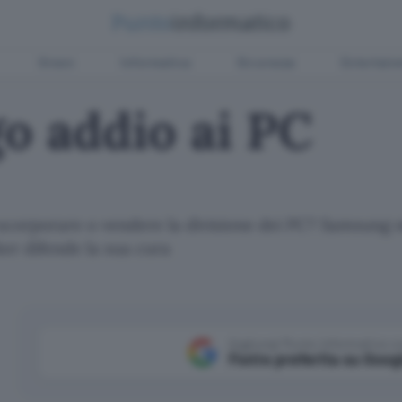
Green
Informatica
Sicurezza
Entertain
go addio ai PC
 scorporare o vendere la divisione dei PC? Samsung n
er difende la sua cura
Aggiungi Punto Informatico 
Fonte preferita su Goog