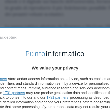
ebook e il digitale sui banchi dell’università, forne
in grado di riprodurre il più fedelmente possibile 
dei pesanti volumi scolastici.
La nuova tattica adottata da Pearson e McGraw-Hil
nel campo dell’editoria didattica, consiste nell’
inv
 accepting
che fornisce contenuti interattivi agli studenti
, 
ampliarne l’offerta mettendo a disposizione propri t
Inklink
lavora
su iPad offrendo
titoli pensati appo
digitale
(e non semplici versioni pdf del corrispett
We value your privacy
contenuti multimediali a un prezzo scontato fino 
all’edizione cartacea. Inoltre permette di acquistar
tners
store and/or access information on a device, such as cookies 
offrire una sorta di funzionalità da social network,
identifiers and standard information sent by a device for personalised
 and content measurement, audience research and services developm
costituire un circolo di studenti e professori che
ur
1731 partners
may use precise geolocation data and identification 
ick to consent to our and our
1731 partners
’ processing as described 
Rimane confidenziale la cifra sborsata dai due edito
detailed information and change your preferences before consenting
te that some processing of your personal data may not require your 
investimenti totali relativi all’azienda prima del l