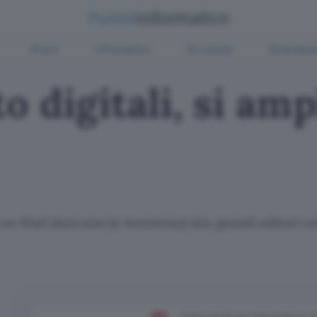
Green
Informatica
Sicurezza
Entertain
to digitali, si amp
a su iPad sbarcano (e investono) due grandi editori
Aggiungi Punto Informatico 