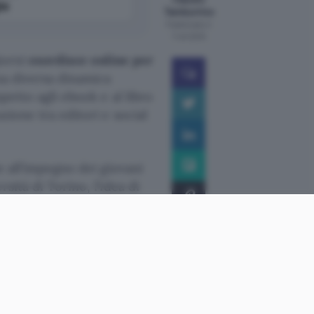
le
Tamburrino
Pubblicato il
7 ott 2010
giorni
esordisce online per
na diversa dinamica
petto agli ebook e al libro
zione tra editori e social
e all’impegno dei giovani
sità di Torino, l’idea di
tenti sono abituati
: “Le
sono maggiormente sensibili
ituazione non viene colmata
i, quando c’è, è fortemente
e manca, invece, il contatto
rebbe riuscire a garantire,
.