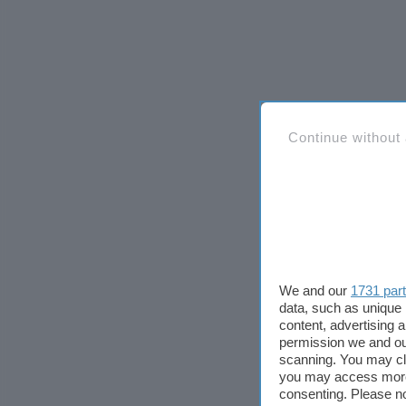
Continue without
We and our
1731 par
data, such as unique 
content, advertising
permission we and o
scanning. You may cl
you may access more 
consenting. Please no