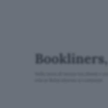
Bookliners, 
Nella terra di mezzo tra ebook e so
rete (e Rete) intorno ai contenuti