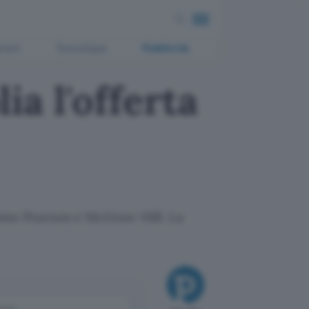
ment
Tecnologia
Pubblicità
lia l'offerta
 come Pearson e McGraw-Hill. La
come