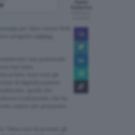
Claudio
le
Tamburrino
Pubblicato il
24 mar 2011
uovendo
per dare nuova linfa
 nuovo progetto
Inkling
,
 considerato una potenziale
nora mai stata
à ai fatti. Non tutti gli
ocesso di digitalizzazione
salmente, quello dei
’editoria tradizionale che ha
ovuto essere più preparato
e: l’idea cioè di portare gli