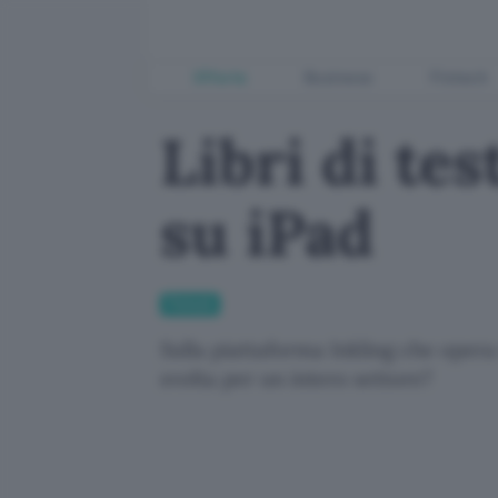
Offerte
Business
Fintech
Libri di tes
su iPad
Fintech
Sulla piattaforma Inkling che oper
svolta per un intero settore?