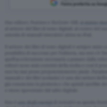
Fonte preferita su Goog
Due editori, Pearson e McGraw-Hill,
si stanno m
al settore del libri di testo digitali: al centro del
azienda di manuali interattivi attiva su iPad.
Il settore dei libri di testo digitali è sempre stato
possibilità di successo per l’editoria, ma non c’è fi
quell’accelerazione necessaria a passare dalla volont
editori sono stati convinti della svolta e così il pr
non ha mai preso prepotentemente piede. Parados
manuali e dei libri scolastici è uno dei settori dell
già conosciuto la pirateria e che quindi sarebbe d
o meno spaventato dal salto digitale.
Kno è
uno degli esempi
di tentativi su questo front