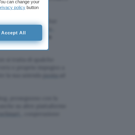
. You can change your
privacy policy
button
te l’intervento dei due
 offre 14
libri di testo
.
Accept All
no a portare
l’
offerta
n si tratta di qualche
 vero e proprio impegno a
te la sua azienda
punta
ad
ing, proseguono con la
 anche su altre piattaforme
seSmart
, cooperazione