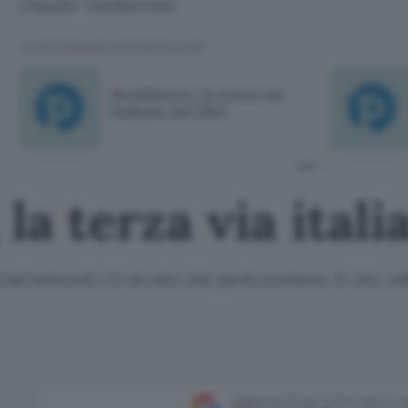
Claudio Tamburrino
TI POTREBBE INTERESSARE
Bookliners, la terza via
italiana dei libri
la terza via itali
cial network c'è un sito che parla torinese. E che, e
Aggiungi Punto Informatico 