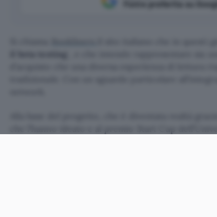
Fonte preferita su Goog
Si chiama
Bookliners
il sito italiano che in questi 
il beta testing
, e che intende rappresentare sia u
d’acquisto che una diversa esperienza di lettura ris
tradizionale. Con un sguardo particolare all’integra
network.
Alla base del progetto, che è diventata realtà grazi
che l’hanno ideato e al premio Start Cup dell’Univer
ricreare online l’esperienza di vendita a cui gli u
librerie e il passaparola dimostrano che i lettori 
ai consigli”, spiega Clelia Caldesi Valeri. Questa s
né con i negozi digitali (dove il rapporto tra utent
limitato), né con i social network stile Anobii, dov
con gli editori. Il rapporto con questi, invece, dov
spiega Valeri, “la continuità e la qualità dell’offerta”