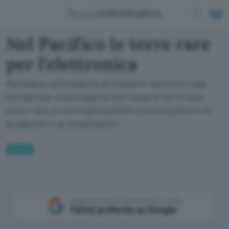
Nel Pacifico le terre rare
per l'elettronica
Montagne sottomarine di elementi rarissimi sulla
terraferma: una scoperta che rende le terre rare
meno rare, e che toglie qualche preoccupazione ai
produttori e ai consumatori
Fintech
Aggiungi Punto Informatico come
Fonte preferita su Google