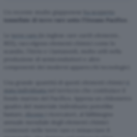
Un recente studio giapponese
ha scoperto
tonnellate di terre rare sotto l’Oceano Pacifico
.
Le
terre rare
(in inglese
rare earth elements
,
REE), raccolgono elementi chimici come lo
scandio, l’ittrio e i lantanoidi, molto utili nella
produzione di semiconduttori e altre
componenti dei moderni apparecchi tecnologici.
Una grande quantità di questi elementi chimici
è
stata individuata
nel terriccio che costituisce il
fondo marino del Pacifico. Appena un chilometro
quadro del materiale individuato potrebbe
bastare,
dicono
i ricercatori, al fabbisogno
annuale mondiale degli elementi chimici
contenuti nelle terre rare e minacciare il