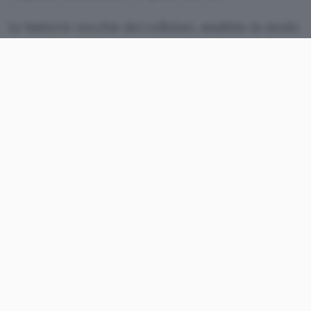
Le batterie vecchie dei cellulari, smaltite in modo
non appropriato o addirittura disperse
nell’ambiente, costituiscono un serio pericolo per
il territorio. Un problema che in Italia è
particolarmente pressante vista la presenza nel
paese di 40 milioni di apparecchi di telefonia
mobile.
Lo smaltimento è affidato a Cobat (Consorzio
obbligatorio batterie), un ente nato per volere dei
ministeri dell’Ambiente e dell’Industria, che deve
disporre dei due quintali di batterie al nichel-
cadmio raccolte finora.
Il problema dello smaltimento era già stato
illustrato da Ermete Realacci, presidente di