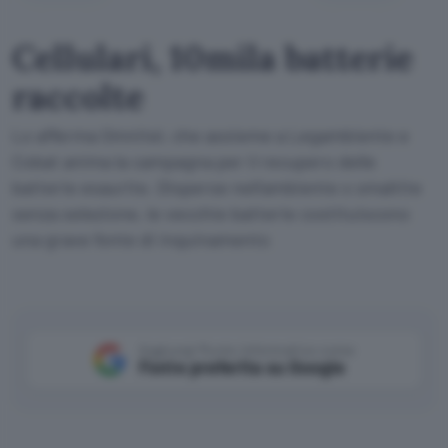
Cellulari, 10mila batterie
raccolte
Lo afferma Omnitel, che assieme a Legambiente e
Cobat anima la campagna per il recupero delle
batterie esaurite. Disperse nell'ambiente o smaltite
senza selezione, le vecchie batterie costituiscono
una grave fonte di inquinamento
Aggiungi Punto Informatico come
Fonte preferita su Google