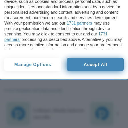
device, such as cookies and process personal data, such as
preoccupazione
per i produttori, per cui la
unique identifiers and standard information sent by a device for
personalised advertising and content, advertising and content
scoperta della risorsa sottomarina, coadiuvata
measurement, audience research and services development.
dalla giusta tecnica di estrazione e raffinazione,
With your permission we and our
1731 partners
may use
potrebbe fermare il rialzo dei prezzi che rischiava
precise geolocation data and identification through device
scanning. You may click to consent to our and our
1731
di ricadere sul consumatore finale.
partners
’ processing as described above. Alternatively you may
access more detailed information and change your preferences
Claudio Tamburrino
before consenting or to refuse consenting. Please note that
some processing of your personal data may not require your
consent, but you have a right to object to such processing. Your
Claudio
Manage Options
Accept All
preferences will apply to this website only. You can change
Tamburrino
your preferences or withdraw your consent at any time by
Pubblicato il 5 lug 2011
returning to this site and clicking the
privacy policy
button at the
bottom of the webpage.
TI POTREBBE INTERESSARE
Cellulari, 10mila batterie
La lu
raccolte