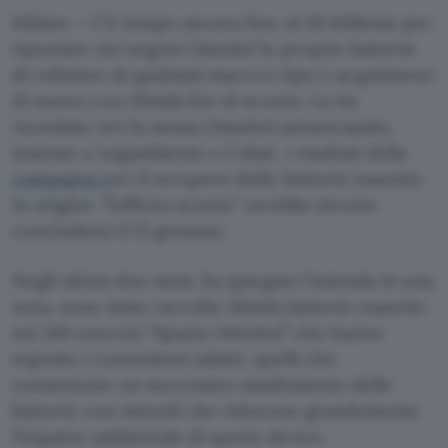
Milano – C’è tempo ancora fino al 28 febbraio per
riportare nei negozi Omnitel le proprie batterie
di cellulare di qualsiasi marca e tipo e acquistarne
di nuove con 20mila lire di sconto. Lo ha
ricordato ieri la stessa Omnitel annunciando,
insieme a Legambiente e Cobat, i risultati della
campagna
per il recupero delle batterie esaurite.
In origine “l’offerta sconto” avrebbe dovuto
concludersi il 15 gennaio.
Negli ultimi due mesi, ha spiegato l’azienda in una
nota, sono state raccolte 10mila batterie esaurite
nei 140 esercizi “Spazio Omnitel” che hanno
esposto i contenitori adatti, quelli che
consentono un successivo smaltimento delle
batterie con metodi che riducono grandemente
l’impatto ambientale di questi device.