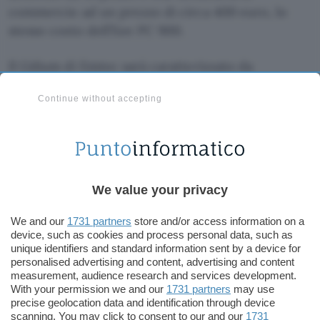
commercio ad un prezzo di circa 400 euro, lo
stesso costo dell’Eee PC 900.
Il Gdium di Emtec sarà caratterizzato da
dimensioni di 250 x 182 x 32 mm per un peso di
Continue without accepting
circa 1,1 Kg; lo schermo da
10 pollici
godrà di una
risoluzione di 1024 x 600 pixel, sufficiente in
larghezza per visualizzare la maggior parte delle
pagine Web. Contrariamente ai modelli
concorrenti però, che fanno appello a dei
We value your privacy
processori Intel o VIA basati su architettura x86,
Emtec ha scelto per il suo Gdium un
chipset
We and our
1731 partners
store and/or access information on a
fornito da STMicroelectronics che si basa su
device, such as cookies and process personal data, such as
unique identifiers and standard information sent by a device for
architettura MIPS-64
.
personalised advertising and content, advertising and content
measurement, audience research and services development.
Una versione appositamente concepita dalla
With your permission we and our
1731 partners
may use
precise geolocation data and identification through device
distribuzione Mandriva ed una suite software
scanning. You may click to consent to our and our
1731