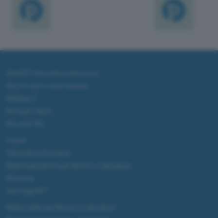
ChatGPT: che cos'è e come si usa
DALL·E cos'è e come funziona
Windows 11
Microsoft Teams
Microsoft 365
Fintech
Criptovalute Emergenti
Migliori piattaforme per Bitcoin e criptovalute
Metaverso
Tutto sugli NFT
Migliori wallet per Bitcoin e criptovalute