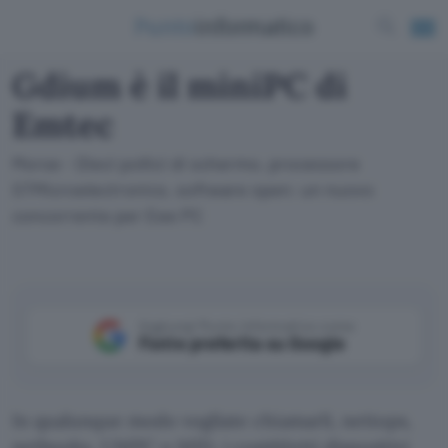
Gdium è il miniPC di
Emtec
Morse - Dieci pollici di schermo, processore
STMicroelectronics, software open: un nuovo
concorrente per Eee PC
Aggiungi Punto Informatico come
Fonte preferita su Google
In qualunque modo vogliate chiamarli, nettops,
netbooks, UMPC o MID, i cosiddetti dispositivi