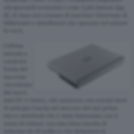
ultraportatili economici come il più famoso
Eee
PC
di Asus non cessano di suscitare l’interesse di
fabbricanti e distributori che operano nel settore
hi-tech.
L’ultima
azienda a
cavalcare
l’onda del
successo
riscontrato
dai nuovi
mini PC è Emtec, che annuncia con svariati mesi
di anticipo l’uscita sul mercato del suo primo
micro notebook che è stato battezzato con il
nome di Gdium: una macchina munita di
schermo da 10 pollici e che debutterà in