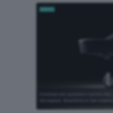
Business
Concluso con successo il primo test d
Aerospace: diventerà un taxi volante