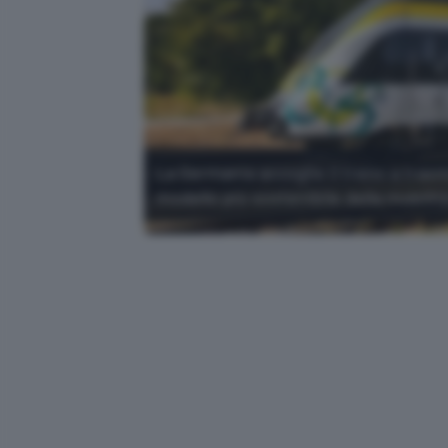
La Germania accoglie il treno a tras
modello più sostenibile della mobilità