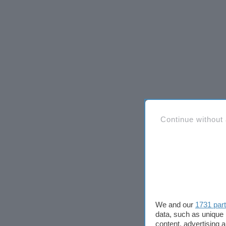
Continue without
We and our
1731 par
data, such as unique 
content, advertising