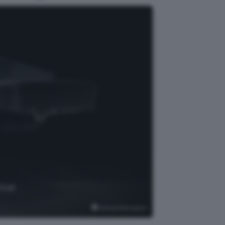
ical
Vertical Aerospace