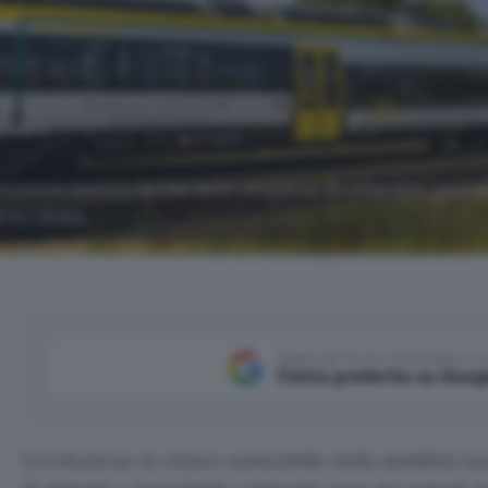
missione elettro-ibrida della canadese Bombardier, punta
 su rotaia.
Aggiungi Punto Informatico 
Fonte preferita su Goog
L’evoluzione in chiave sostenibile della mobilità n