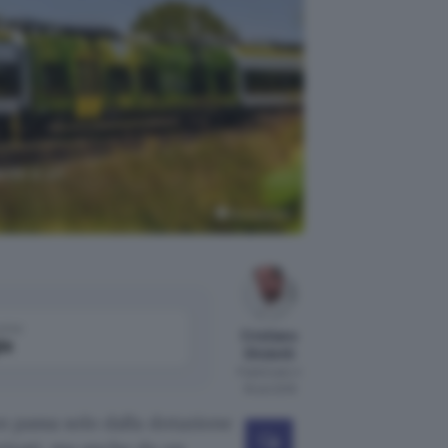
ndo a un
Bombardier
come
Cristiano
le
Ghidotti
Pubblicato il
18 set 2018
on passa solo dalla dotazione