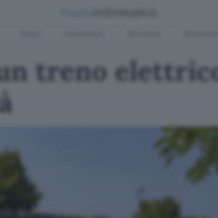
Green
Informatica
Sicurezza
Entertain
n treno elettrico
tà