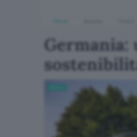
Offerte
Business
Fintech
Germania: u
sostenibili
Business