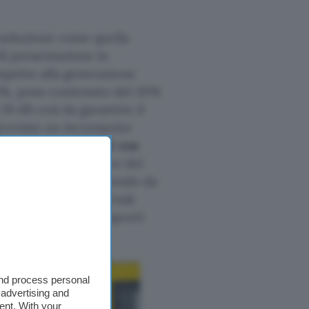
a soluzione come quella
di presentazione in
spetto alla generazione
5%, peso contenuto del 20%
19 dB così da garantire il
previsto un incremento
100 Km percorribili con
lmente le prospettive del
o anche grazie a un fondo da
o, rappresentato da Enak
r (Ministro dei Trasporti
and process personal
 advertising and
ent. With your