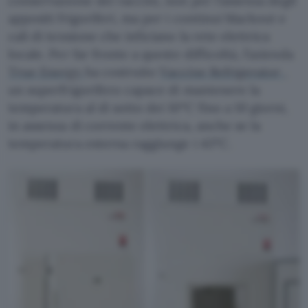
conservazione dei vaccini, non per l’assenza degli
appositi frigoriferi, ma per i continui blackout e
cali di tensione che inficiano la rete elettrica
locale. Per far fronte a queste difficoltà, l’azienda
True Energy
ha costruito
Vaccine Refrigerator
,
un superfrigorifero capace di mantenere la
temperatura al di sotto dei 10°C fino a 10 giorni,
in assenza di corrente elettrica, anche se la
temperatura esterna raggiunge i 43°C.