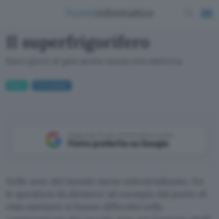
Il superfrigorifero
Dieci giorni di gelo anche senza rete elettrica
Green
Fotovoltaico
Aggiungi Punto Informatico come
Fonte preferita su Google
Nelle aree del mondo meno industrializzate, fra
le questioni da dirimere ad esempio dal punto di
vista sanitario si hanno difficoltà nella