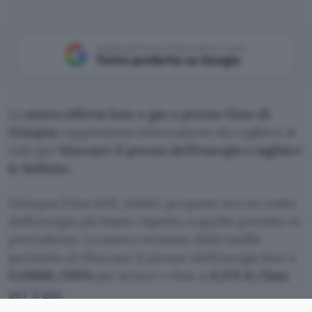
Aggiungi Punto Informatico come
Fonte preferita su Google
La
nuova offerta luce e gas a prezzo fisso di
Octopus
rappresenta un’occasione da cogliere al
volo per
bloccare il prezzo dell’energia e tagliare
le bollette.
Octopus Fissa 12M, infatti, propone ora un costo
dell’energia più basso rispetto a quello previsto in
precedenza. La nuova versione della tariffa
permette di bloccare il prezzo dell’energia fino a
0,1386€/kWh
per la luce e fino a
0,573 €/Smc
per il gas.