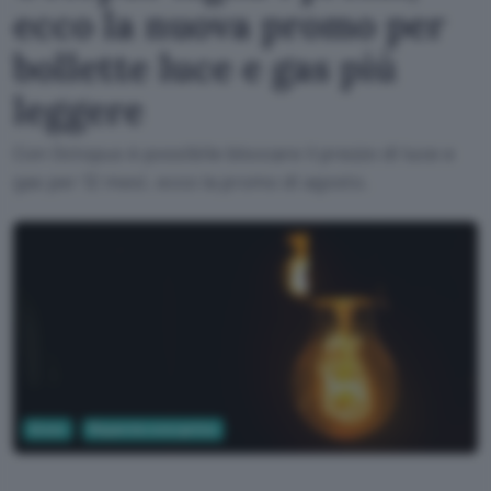
ecco la nuova promo per
bollette luce e gas più
leggere
Con Octopus è possibile bloccare il prezzo di luce e
gas per 12 mesi, ecco la promo di agosto.
Green
Risparmio energetico