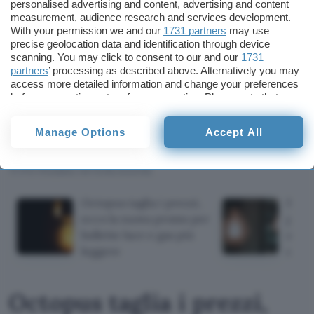
personalised advertising and content, advertising and content
uso domestico, per mantenere i cibi quando si è
measurement, audience research and services development.
With your permission we and our
1731 partners
may use
lontani da casa per qualche breve soggiorno e si
precise geolocation data and identification through device
decide di staccare la corrente.
scanning. You may click to consent to our and our
1731
partners
’ processing as described above. Alternatively you may
access more detailed information and change your preferences
(via
Ubergizmo
)
before consenting or to refuse consenting. Please note that
some processing of your personal data may not require your
Redazione
consent, but you have a right to object to such processing. Your
Manage Options
Accept All
Pubblicato il 23 feb 2011
preferences will apply to this website only. You can change
your preferences or withdraw your consent at any time by
returning to this site and clicking the
privacy policy
button at the
TI POTREBBE INTERESSARE
bottom of the webpage.
Octopus taglia i prezzi,
Bolle
ecco la nuova promo per
prezz
bollette luce e gas più
anni
leggere
di ag
Octopus taglia i prezzi,