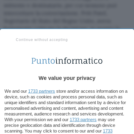
mittente e destinatario, per cui nessuno può
intercettare la conversazione. Priti Patel,
Segretario di Stato del Regno Unito, aveva
fortemente
criticato
la decisione, in quanto la
funzionalità
ostacola il lavoro delle forze di
Continue without accepting
polizia
durante le indagini su vari reati, tra cui
quelli relativi alla pedopornografia.
Per garantire la privacy degli utenti, e allo stesso
tempo supportare le forze dell’ordine, Meta
We value your privacy
utilizza
già una tecnologia che
rileva
proattivamente le attività sospette
, ad esempio
We and our
1733 partners
store and/or access information on a
device, such as cookies and process personal data, such as
la ripetuta apertura di nuovi profili e l’invio di
unique identifiers and standard information sent by a device for
numerosi messaggi a persone sconosciute.
personalised advertising and content, advertising and content
measurement, audience research and services development.
With your permission we and our
1733 partners
may use
Per proteggere i minori verranno impostati come
precise geolocation data and identification through device
privati o “solo amici” gli account, in modo da non
scanning. You may click to consent to our and our
1733