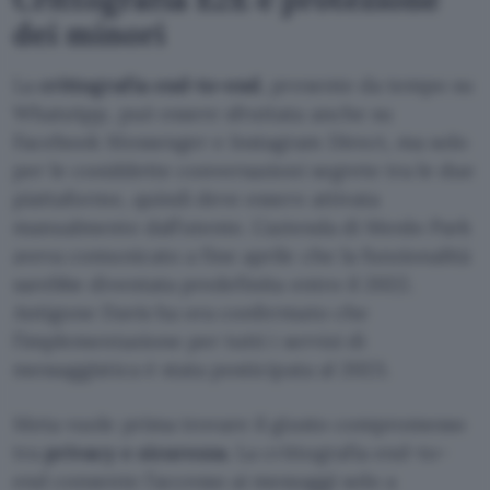
dei minori
La
crittografia end-to-end
, presente da tempo su
WhatsApp, può essere sfruttata anche su
Facebook Messenger e Instagram Direct, ma solo
per le cosiddette conversazioni segrete tra le due
piattaforme, quindi deve essere attivata
manualmente dall’utente. L’azienda di Menlo Park
aveva comunicato a fine aprile che la funzionalità
sarebbe diventata predefinita entro il 2022.
Antigone Davis ha ora confermato che
l’implementazione per tutti i servizi di
messaggistica è stata posticipata al 2023.
Meta vuole prima trovare il giusto compromesso
tra
privacy e sicurezza
. La crittografia end-to-
end consente l’accesso ai messaggi solo a