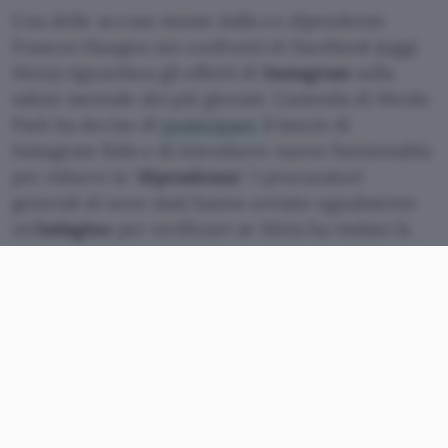
Una delle accuse mosse dalla ex dipendente
Frances Haugen nei confronti di Facebook (oggi
Meta) riguardava gli effetti di
Instagram
sulla
salute mentale dei più giovani. L’azienda di Menlo
Park ha deciso di
posticipare
il lancio di
Instagram Kids e di introdurre nuove funzionalità
per ridurre la “
dipendenza
“. I procuratori
generali di nove stati hanno avviato ugualmente
un’
indagine
per verificare se Meta ha violato la
legge.
Gli effetti di Instagram sui
giovanissimi
La coalizione bipartisan, formata dai procuratori
generali di nove stati (California, Florida,
Kentucky, Massachusetts, Nebraska, New Jersey,