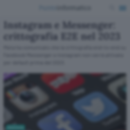
Instagram e Messenger:
crittografia E2E nel 2023
Meta ha comunicato che la crittografia end-to-end su
Facebook Messenger e Instagram non verrà attivata
per default prima del 2023.
Sicurezza