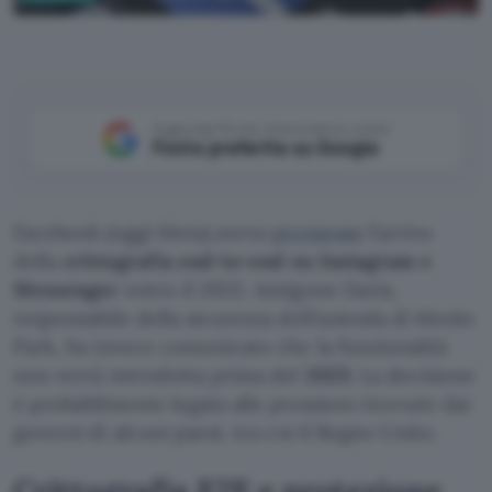
Pixabay
Aggiungi Punto Informatico come
Fonte preferita su Google
Facebook (oggi Meta) aveva
promesso
l’arrivo
della
crittografia end-to-end su Instagram e
Messenger
entro il 2022. Antigone Davis,
responsabile della sicurezza dell’azienda di Menlo
Park, ha invece comunicato che la funzionalità
non verrà introdotta prima del
2023
. La decisione
è probabilmente legata alle pressioni ricevute dai
governi di alcuni paesi, tra cui il Regno Unito.
Crittografia E2E e protezione