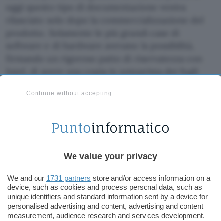
oggi questo tipo di documentazione veniva
rilasciato solo dopo la commercializzazione del
prodotto. Solamente le più grandi case di
software e di hardware avevano la possibilità,
firmando un rigoroso patto di riservatezza con
Intel, di avere una copia in anteprima dei fogli
classificati “top secret”.
Continue without accepting
E dunque via libera ai piccoli sviluppatori open
source e via libera al software per IA-64:
applicazioni, compilatori, sistemi operativi. La
piattaforma di riferimento per il mondo open
We value your privacy
source sarà ovviamente il Linux a 64 bit del
Trillian
Project, un sistema operativo che
We and our
1731 partners
store and/or access information on a
dovrebbe rivestire un ruolo predominante
device, such as cookies and process personal data, such as
unique identifiers and standard information sent by a device for
nell’era a 64 bit.
personalised advertising and content, advertising and content
measurement, audience research and services development.