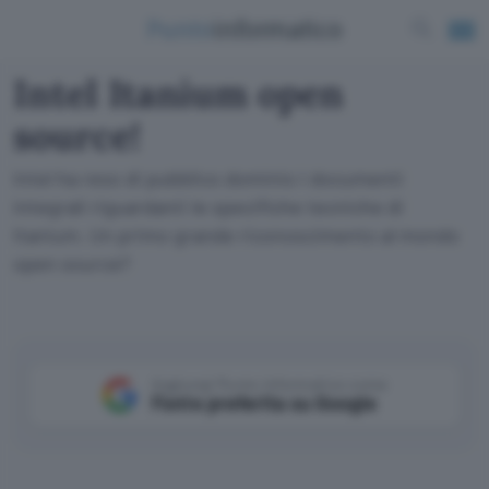
Intel Itanium open
source!
Intel ha reso di pubblico dominio i documenti
integrali riguardanti le specifiche tecniche di
Itanium. Un primo grande riconoscimento al mondo
open source?
Aggiungi Punto Informatico come
Fonte preferita su Google