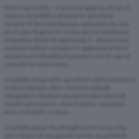
Santa Clara (USA) – A sorpresa
Intel
ha deciso di
rendere di pubblico dominio le specifiche
integrali di Merced/Itanium, materiale che fino
ad un paio di giorni fa veniva ancora classificato
al massimo livello di segretezza. E ‘ davvero una
sorpresa vedere i tentativi di approccio di Intel
ad una nuova filosofia di pensiero che fa capo al
concetto di open source.
La pubblicazione delle specifiche dell’architettura
IA-64 di Itanium, oltre a favorire tutti gli
sviluppatori, daranno una particolare spinta al
mondo open source, dove il leader, nemmeno
serve ricordarlo, è Linux.
La pubblicazione dei dettagli tecnici di un chip
non è di per sé una grande novità, ma prima di