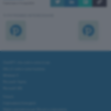
Pubblicato il 11 mag 2000
TI POTREBBE INTERESSARE
ChatGPT: che cos'è e come si usa
DALL·E cos'è e come funziona
Windows 11
Microsoft Teams
Microsoft 365
Fintech
Criptovalute Emergenti
Migliori piattaforme per Bitcoin e criptovalute