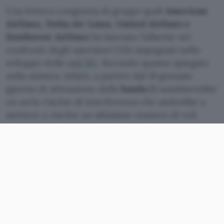
Una lettera congiunta di gruppi quali
American
Airlines, Delta Air Lines, United Airlines e
Southwest Airlines
ha lanciato l’allarme nei
confronti degli operatori USA impegnati nello
sviluppo delle
reti 5G
. Secondo quanto spiegato
nella missiva, infatti, a partire dal 19 gennaio
(giorno di attivazione della
banda C
) sussisterebbe
un serio rischio di interferenza che andrebbe a
mettere a rischio un altissimo numero di voli
nazionali e internazionali.
Il 5G disturba gli aerei
La lettera scatena un braccio di ferro che le parti
vogliono smussare, ma che è chiaramente
serrato. Gli operatori, dopo aver speso decine di
miliardi nell’accaparramento delle frequenze,