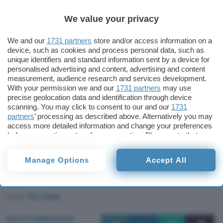
(circa 3,2 Km) intorno agli aeroporti. Nonostante
la sospensione del rollout da parte di Verizon e
We value your privacy
AT&T,
Emirates, Japan Airlines, Air India e ANA
We and our
1731 partners
store and/or access information on a
hanno cancellato diversi voli verso alcune città
device, such as cookies and process personal data, such as
degli Stati Uniti, dopo aver ricevuto un avviso
unique identifiers and standard information sent by a device for
personalised advertising and content, advertising and content
dalla Boeing in merito al pericolo di interferenze
measurement, audience research and services development.
per gli altimetri installati sui Boeing 777. Questo
With your permission we and our
1731 partners
may use
modello di aereo non è infatti incluso nell’
elenco
precise geolocation data and identification through device
scanning. You may click to consent to our and our
1731
pubblicato dalla FAA.
partners
’ processing as described above. Alternatively you may
access more detailed information and change your preferences
Il Presidente Biden ha
ringraziato
i due operatori
before consenting or to refuse consenting. Please note that
some processing of your personal data may not require your
telefonici per aver posticipato l’attivazione delle
consent, but you have a right to object to such processing. Your
torri 5G nei pressi degli aeroporti, promettendo
Manage Options
Accept All
preferences will apply to this website only. You can change
una risoluzione del problema in tempi rapidi.
your preferences or withdraw your consent at any time by
returning to this site and clicking the
privacy policy
button at the
bottom of the webpage.
Fonte:
The Verge
Luca Colantuoni