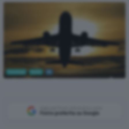
Tecnologia
Mobile
5G
Aereo
Aggiungi Punto Informatico come
Fonte preferita su Google