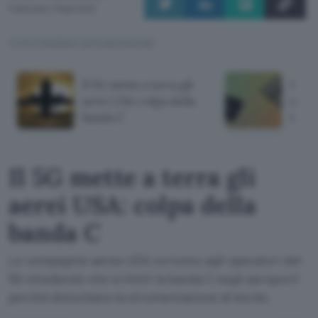
Pubblicato il 19 gen 2022
TI POTREBBE INTERESSARE
Il 5G mette a terra gli
Sams
aerei USA: colpa della
svel
banda C
tecn
Il 5G mette a terra gli
aerei USA: colpa della
banda C
Le compagnie aeree USA scrivono agli operatori del
5G chiedendo che si limiti la banda C negli aeroporti
perché disturbano la strumentazione di bordo.