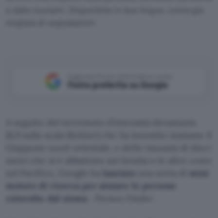
e dallo tsunami. Disponibile in due lingue, conta già
migliaia di segnalazioni
Aggiungi Punto Informatico come
Fonte preferita su Google
A seguito del terremoto d’intensità devastante
(8,9 sulla scala Richter) che ha investito stamane il
Giappone nord-orientale, e dello tsunami di dieci
metri che si è abbattuto sul Sendai e le altre coste
sul Pacifico, Google ha
lanciato
una sorta di
mini
motore di ricerca per aiutare le persone
coinvolte dal sisma
:
Person Finder
.