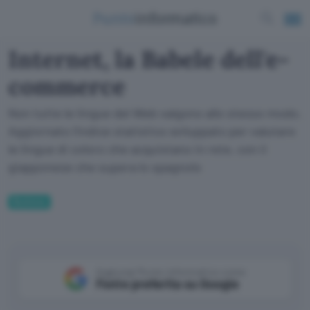
Internet, la Babele dell'e-
commerce
Non tutte le lingue del Web valgono allo stesso modo.
Aggiornato l'indice statistico sviluppato per valutare
le lingue di coloro che acquistano in rete, con il
giapponese che supera lo spagnolo
Business
Aggiungi Punto Informatico come
Fonte preferita su Google