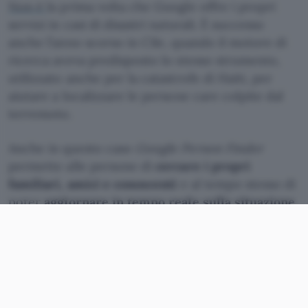
Non è
la prima volta che Google offre i propri
servizi in casi di disastri naturali. È successo
anche l’anno scorso in Cile, quando il motore di
ricerca aveva predisposto lo stesso strumento,
utilizzato anche per la catastrofe di Haiti, per
aiutare a localizzare le persone care colpite dal
terremoto.
Anche in questo caso
Google Person Finder
permette alle persone di
cercare i propri
familiari, amici e conoscenti
e al tempo stesso di
poter
aggiornare in tempo reale sulla situazione
attuale del Giappone
. Il sisma, fra i dieci più
violenti degli ultimi 150 anni, ha causato fino a
questo momento almeno 30 morti e decine di
dispersi, ma il bilancio è ancora provvisorio.
Il
Google Person Finder
in tali occasioni si è