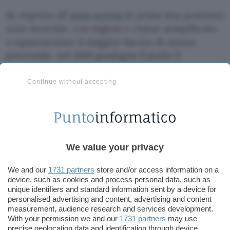
Se rispetto all’
anno scorso
le prime due posizioni
sono invariate, con inglese e cinese semplificato
a rappresentare il maggior bacino di utenza
potenziale, nel 2010 guadagna il podio il
giapponese, scalzando lo spagnolo: pur essendo
parlato in un solo paese, può contare su un PIL
Continue without accepting
pro capire di 38mila dollari contro i 26.700 dello
spagnolo che è parlato in 21 paesi.
A livello nazionale, gli Stati Uniti restano il primo
Paese come bacino d’utenza dell’e-commerce e la
We value your privacy
Cina, se la censura non intralciasse gli accessi
We and our
1731 partners
store and/or access information on a
online, occuperebbe stabilmente il secondo
device, such as cookies and process personal data, such as
posto.
unique identifiers and standard information sent by a device for
personalised advertising and content, advertising and content
measurement, audience research and services development.
Claudio Tamburrino
With your permission we and our
1731 partners
may use
precise geolocation data and identification through device