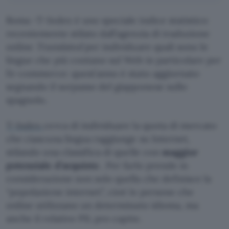
Roma -T-Index è uno speciale indice statistico
recentemente stilato dall’agenzia di traduzione
online
Translated
per individuare quali sono le
lingue che più contano sul Web in particolare per
l’e-commerce: quest’anno è stato aggiornato
segnando il sorpasso del giapponese sullo
spagnolo.
T-Index
cerca di individuare la quota di mercato
che ciascuna lingua raggiunge su Internet,
stilando una classifica di quelle con
maggior
potenziale d’acquisto
. Per farlo prende in
considerazione non solo quella che definisce la
“popolazione internet”, cioè le persone che
online utilizzano un determinato idioma, ma
anche il relativo PIL pro capite.