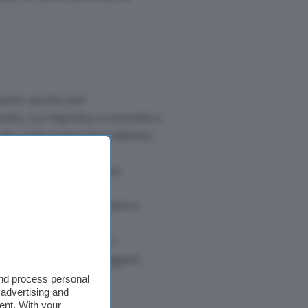
nante anche per
ssia. La risposta economica
ede unito tutto l’occidente:
gia e, anzi, ne
u moltissimi comparti.
iore molto significativo:
posizione per
rà problemi né con i
azione al Neon). Leggasi:
and process personal
 advertising and
ent. With your