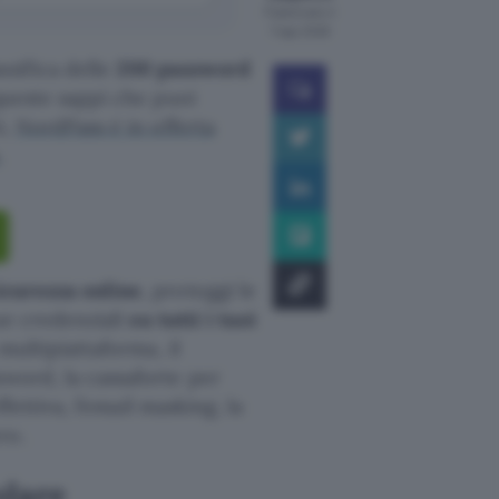
Pubblicato il
7 ago 2026
ssifica delle
200 password
queste sappi che puoi
i,
NordPass è in offerta
.
icurezza online
, proteggi le
tue credenziali
su tutti i tuoi
 multipiattaforma, il
sword, la cassaforte per
ffettiva, l’email masking, la
ro.
olare