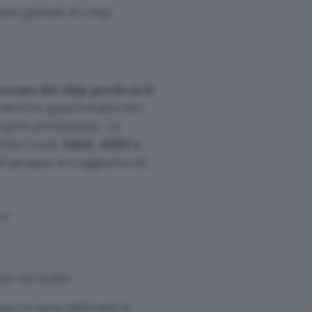
ti globali di chip.
ercato dei chip perderà lo
rderà la quasi totalità dei
ropria produzione. Le
tner russi:
Intel, AMD e
al gruppo si è aggiunta da
a:
ollo del Rublo
so in seria difficoltà le