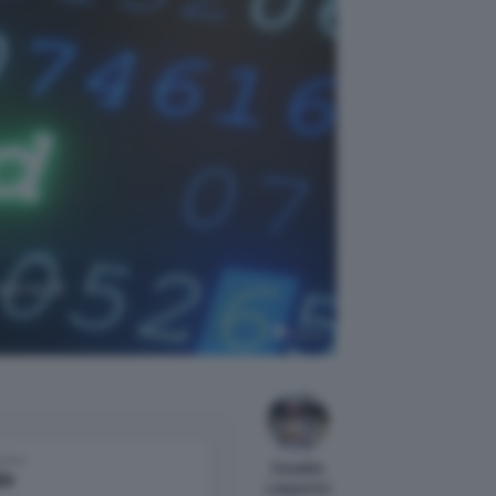
earne di
Canva
come
Osvaldo
le
Lasperini