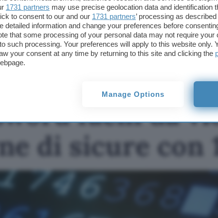
Fonte:
SIA
ur
1731 partners
may use precise geolocation data and identification 
ick to consent to our and our
1731 partners
’ processing as described 
TI POTREBBE INTERESSARE
detailed information and change your preferences before consenting
te that some processing of your personal data may not require your 
Le 200 password facili
t to such processing. Your preferences will apply to this website only
da violare e come
aw your consent at any time by returning to this site and clicking the
crearne di sicure con
webpage.
1,39€
Manage Options
word facili da vi
e di sicure con 