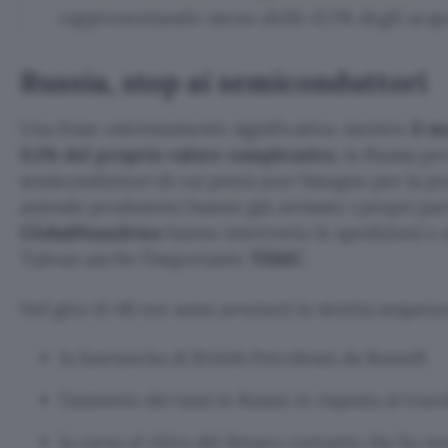
rappresentando meno dello 0,1% degli acquis
Russia, stop ai semiconduttori
Una frase estremamente significativa: mentre
il m
0,1% del proprio valore complessivo
, la Russia pe
semiconduttori di cui potrà aver bisogno per la p
aziende produttrici hanno già avvisato i propri par
GlobalFoundries
hanno interrotto le spedizioni e 
Taiwan anche l’importante
TSMC
.
Nel giro di 48 ore sono avvenuti in stretta sequenz
la fuoriuscita di British Petroleum da Rosneft
l’aumento dei tassi in Russia in risposta al trac
la corsa al ritiro del denaro contante che ha mes