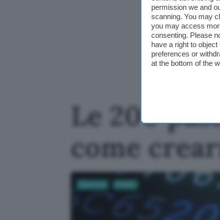
permission we and o
scanning. You may cl
you may access more 
consenting. Please no
have a right to objec
preferences or withdr
at the bottom of the 
Le 200 pass
come crearn
Sicurezza
Privacy