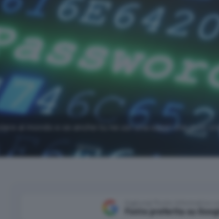
olare al mondo e se anche tu ne usi una sappi che puoi cr
Aggiungi Punto Informatico 
Fonte preferita su Goog