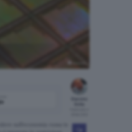
Unsplash
come
Giacomo
le
Dotta
Pubblicato il
28 feb 2022
idere sull’economia russa in