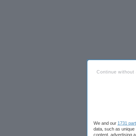
Continue without
We and our
1731 par
data, such as unique 
content, advertising