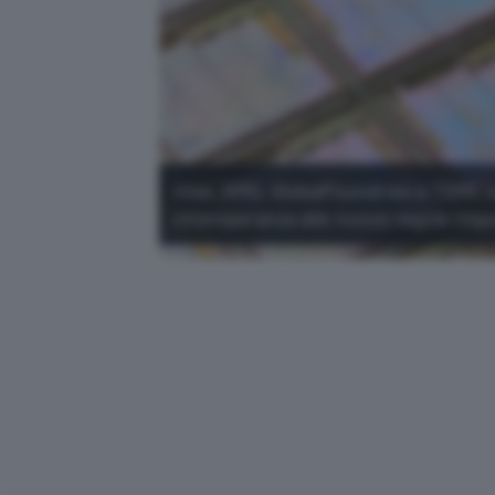
Intel, AMD, GlobalFoundries e TSMC ha
ottemperanza alle nuove regole impo