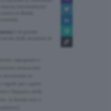
 è inerente le restrizioni
na risorsa estremamente
 contro la Russia
economia.
iation
) è di grande
avolo delle decisioni di
amente impegnata a
rtazioni annunciate
no avvenendo in
e regole per capire
tre l’impatto delle
ive, la Russia non è
nduttori,