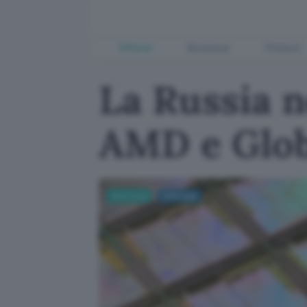
Offerte
Business
Fintech
La Russia n
AMD e Glob
Sicurezza
Cyberwar