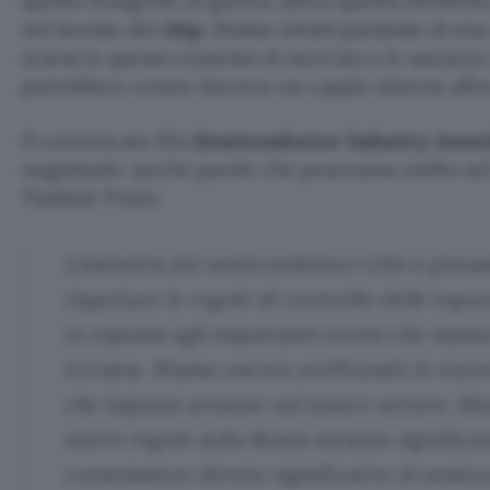
questo frangente di guerra, allora questo elemento
nel mondo dei
chip
. Stiamo infatti parlando di u
scarsa in questo contesto di mercato e le sanzioni
potrebbero creare davvero un cappio attorno all’
Il comunicato SIA (
Semiconductor Industry Assoc
magnitudo: poche parole che peseranno molto sul t
Vladimir Putin:
L’industria dei semiconduttori USA è pien
rispettare le regole di controllo delle espo
in risposta agli inquietanti eventi che stan
Ucraina. Stiamo ancora verificando le nuov
che impatto avranno sul nostro settore. Men
nuove regole sulla Russia saranno significat
consumatore diretto significativo di semico