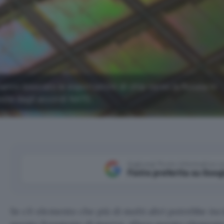
nno bloccato le esportazioni di chip verso la Russia in
ste dagli accordi NATO.
Aggiungi Punto Informatico 
Fonte preferita su Goog
Se c’è elemento che più di molti altri potrebbe inc