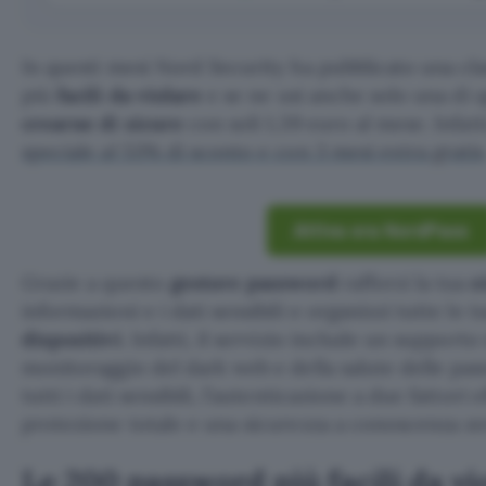
In questi mesi Nord Security ha pubblicato una cla
più
facili da violare
e se ne usi anche solo una di 
crearne di sicure
con soli 1,39 euro al mese. Infatt
speciale al 53% di sconto e con 3 mesi extra gratis
Attiva ora NordPass
Grazie a questo
gestore password
rafforzi la tua
s
informazioni e i dati sensibili e organizzi tutte le 
dispositivi
. Infatti, il servizio include un supporto
monitoraggio del dark web e della salute delle pas
tutti i dati sensibili, l’autenticazione a due fattori e
protezione totale e una sicurezza a conoscenza ze
Le 200 password più facili da vi