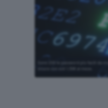
Sono 200 le password più facili da vi
sicure con soli 1,39€ al mese.