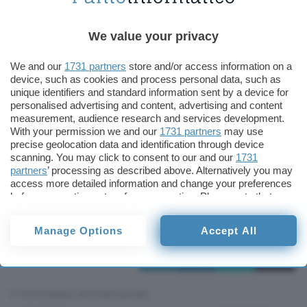
la comunità degli sviluppatori.
“Sergey (Brin, <em<ndr ) dice che ora sono
We value your privacy
probabilmente un CEO migliore perché scelgo le
We and our
1731 partners
store and/or access information on a
mie parole con molta attenzione –
scherza Page
device, such as cookies and process personal data, such as
– Così, in maniera piuttosto sorprendente, mi
unique identifiers and standard information sent by a device for
personalised advertising and content, advertising and content
sento davvero fortunato”.
measurement, audience research and services development.
With your permission we and our
1731 partners
may use
Lo stesso
co-founder
della Grande G ha deciso di
precise geolocation data and identification through device
scanning. You may click to consent to our and our
1731
investire per la creazione di un fondo di ricerca
partners
’ processing as described above. Alternatively you may
presso il Voice Health Institute (VHI)
, in modo
access more detailed information and change your preferences
da ampliare gli studi sul recupero totale o
before consenting or to refuse consenting. Please note that
some processing of your personal data may not require your
parziale delle funzioni delle corde vocali. (
M.V.
)
consent, but you have a right to object to such processing. Your
Manage Options
Accept All
preferences will apply to this website only. You can change
Mauro Vecchio
your preferences or withdraw your consent at any time by
Pubblicato il 15 mag 2013
returning to this site and clicking the
privacy policy
button at the
bottom of the webpage.
TI POTREBBE INTERESSARE