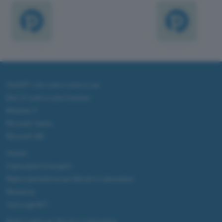
ChatGPT: che cos'è e come si usa
DALL·E cos'è e come funziona
Windows 11
Microsoft Teams
Microsoft 365
Fintech
Criptovalute Emergenti
Migliori piattaforme per Bitcoin e criptovalute
Metaverso
Tutto sugli NFT
Migliori wallet per Bitcoin e criptovalute