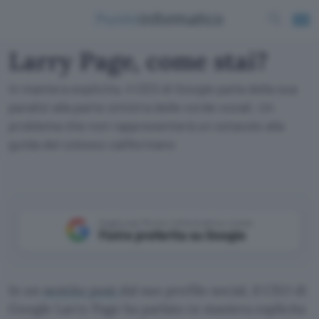
Larry Page, come stai?
In maniera esplicita, il CEO di Google parla della sua
paralisi alla parte sinistra delle corde vocali. Un
problema che non rappresenterà un ostacolo alla
guida del colosso californiano
Aggiungi Punto Informatico come
Fonte preferita su Google
In un
sentito post
dal suo profilo social, il CEO di
Google Larry Page ha parlato in maniera esplicita