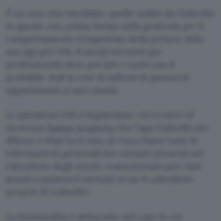
È un
uno-due
micidiale, quello subito da LinkedIn
in queste ore: prima messo sulla graticola per il
comportamento irrispettoso della privacy della
sua app per iOS, il social network per
professionisti deve poi fare i conti con il
probabile
leak
in rete di milioni di password
appartenenti ai suoi utenti.
La questione iOS è inquietante: ricercatori di
sicurezza
hanno scoperto
che l’app LinkedIn per
iPhone e iPad ha il vizio di risucchiare tutte le
informazioni personali dei contatti presenti nel
calendario degli utenti, trasmettendo poi i dati
(email e password incluse) verso il calendario
proprio di LinkedIn.
La funzionalità è attiva solo nel caso in cui