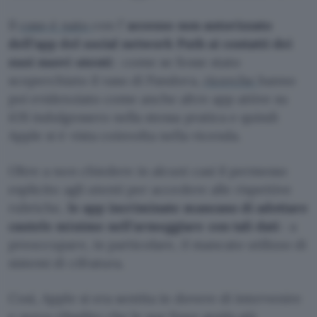
Il
caso è nato
con l’
accesso non autorizzato
dell’app del social network Path ai contatti dei
suoi nuovi utenti
: come se fosse stato
scoperchiato il vaso di Pandora,
ricerche
hanno
poi evidenziato come anche altre app attive su
iOS indulgessero nella stessa pratica e quindi
Apple si è vista coinvolta nella vicenda.
Oltre a non chiedere in alcuni casi il permesso
esplicito agli utenti per accedere alle rispettive
rubriche,
le app incriminate mancano di adottare
cautele minime nell’armeggiare con tali dati
: a
preoccupare, in particolare, il mancato utilizzo di
sistemi di cifratura.
Così, Apple si era sentita in dovere di intervenire
e aveva ribadito che le sue linee guida già