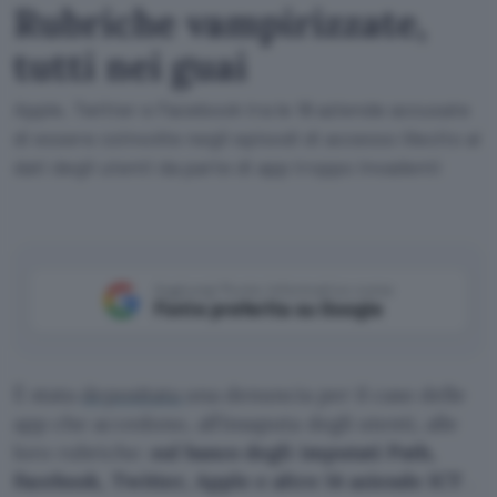
Rubriche vampirizzate,
tutti nei guai
Apple, Twitter e Facebook tra le 18 aziende accusate
di essere coinvolte negli episodi di accesso illecito ai
dati degli utenti da parte di app troppo invadenti
Aggiungi Punto Informatico come
Fonte preferita su Google
È stata
depositata
una denuncia per il caso delle
app che accedono, all’insaputa degli utenti, alle
loro rubriche:
sul banco degli imputati Path,
Facebook, Twitter, Apple e altre 14 aziende ICT
.