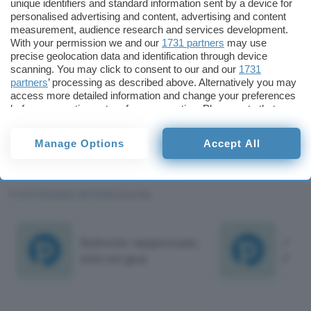
unique identifiers and standard information sent by a device for
autentica, e LinkedIn
ha comunicato
di essere
personalised advertising and content, advertising and content
impegnata a investigare sulla faccenda. Per gli
measurement, audience research and services development.
utenti del network è invece consigliabile
With your permission we and our
1731 partners
may use
precise geolocation data and identification through device
modificare la password di accesso il prima
scanning. You may click to consent to our and our
1731
possibile.
partners
’ processing as described above. Alternatively you may
access more detailed information and change your preferences
before consenting or to refuse consenting. Please note that
Alfonso Maruccia
some processing of your personal data may not require your
consent, but you have a right to object to such processing. Your
Alfonso Maruccia
Manage Options
Accept All
preferences will apply to this website only. You can change
Pubblicato il 6 giu 2012
your preferences or withdraw your consent at any time by
returning to this site and clicking the
privacy policy
button at the
bottom of the webpage.
TI POTREBBE INTERESSARE
Rubriche vampirizzate,
App i
tutti nei guai
l'ind