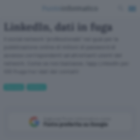
LinkedIn, dati in fuga
Il social network "professionale" nei guai per la
pubblicazione online di milioni di password di
accesso corrispondenti ad altrettanti utenti del
network. Come se non bastasse, l'app LinkedIn per
iOS fruga tra i dati dei contatti
Sicurezza
Antivirus
Aggiungi Punto Informatico come
Fonte preferita su Google