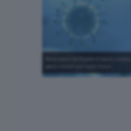
Ricercatori di Stanford hanno creato co
però i timori sui rischi futuri.