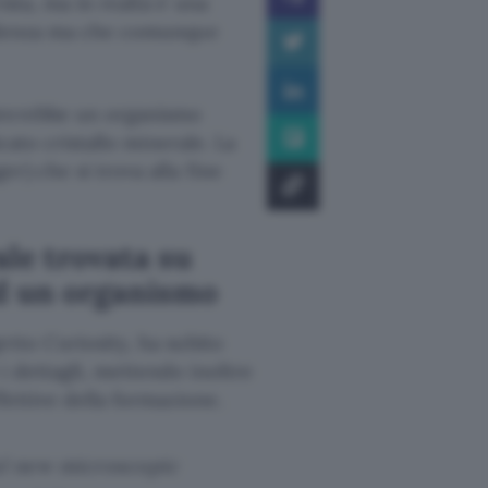
ista, ma in realtà è una
cedenza ma che comunque
brerebbe un organismo
icato cristallo minerale. La
) che si trova alla fine
ale trovata su
ad un organismo
etto Curiosity, ha subito
i dettagli, mettendo inoltre
fettive della formazione.
ul new microscopic