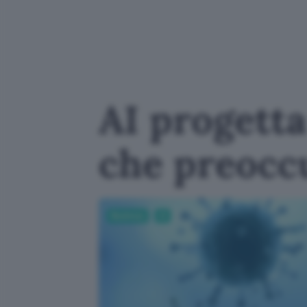
AI progetta
che preoccu
Business
AI