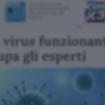
AI progetta virus
funzionanti: lo studio
che preoccupa gli
esperti
 virus funzionant
pa gli esperti