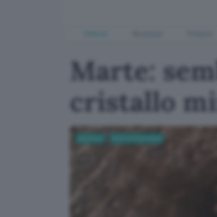
Offerte
Business
Fintech
Marte: sem
cristallo m
Business
Ricerca Scientifica