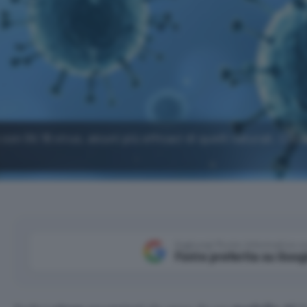
n l'AI 16 virus, alcuni più efficaci di quelli naturali. Cre
Aggiungi Punto Informatico 
Fonte preferita su Goog