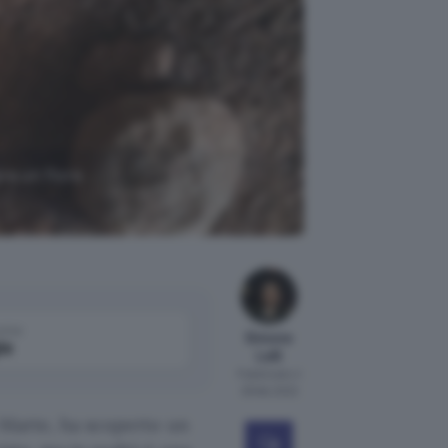
ra un fiore
come
Simone
le
Lelli
Pubblicato il
28 feb 2022
i Marte, ha scoperto un