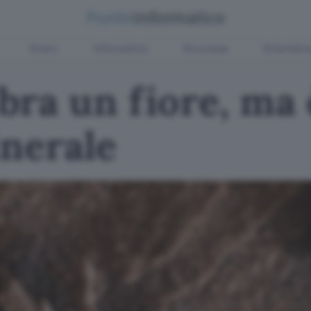
Green
Informatica
Sicurezza
Entertain
bra un fiore, ma 
inerale