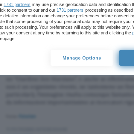
ur
1731 partners
may use precise geolocation data and identification 
ick to consent to our and our
1731 partners
’ processing as described 
detailed information and change your preferences before consenting
te that some processing of your personal data may not require your 
t to such processing. Your preferences will apply to this website only
Molti fan hanno subito colto inoltre la somiglianza
aw your consent at any time by returning to this site and clicking the
webpage.
la citazione della scienziata: si possono infatti not
posizionate dentro a questa zona pianeggiante co
sembrano fatte con il rastrello per quanto sono pr
Manage Options
Uno degli utenti, rispondendo al tweet di
Abigail
,
un “Giardino Zen Marziano”, e anche se effettivam
non è un organismo vivente, ne tantomeno un fiore
particolari), l’immagine risulta comunque fantasti
da informazioni importantissime ai ricercatori rigua
Fonte:
Futurism
TI POTREBBE INTERESSARE