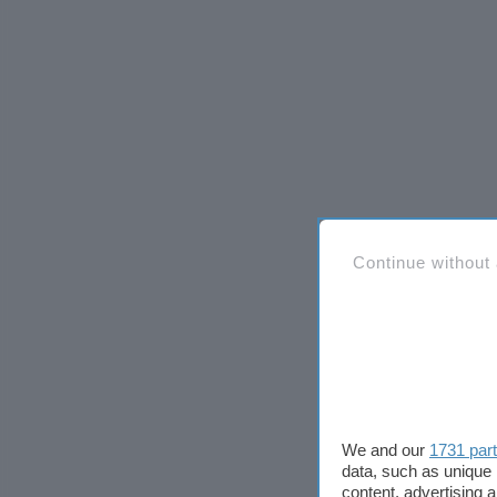
Continue without
We and our
1731 par
data, such as unique 
content, advertising