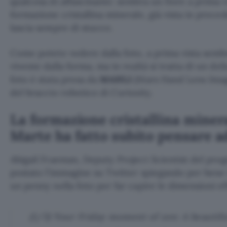
qualcosa di affascinante: sembra un fiore a prima v
formazione cristallina minerale, già vista in pre
lascia sempre di stucco.
Come potete vedere dalla foto, a prima vista sem
vivente dalla forma, ma in realtà si tratta di un del
foto è stata presa da
MAHLI
(Mars Hand Lens Imager
del braccio robotico di Curiosity.
La formazione cristallina miner
Marte ha fatto subito pensare 
Abigail Fraeman, Deputy Project Scientist del prog
postato l’immagine su Twitter spiegando per bene 
un penny nella foto per far capire le dimensioni ef
(1/3) Your Friday moment of zen: A beautif