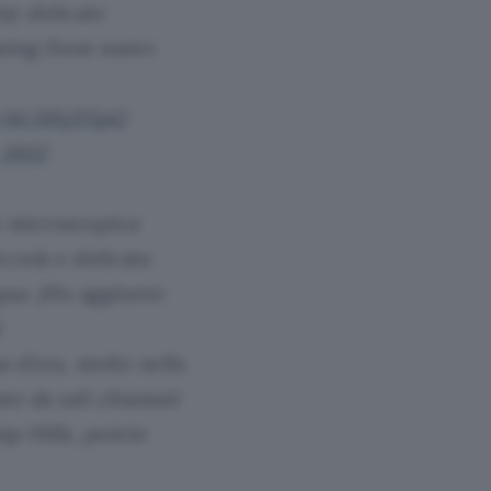
ny delicate
ting from water.
m/AU20LjY5pQ
 2022
e microscopica
cola e delicata
qua. (Ho aggiunto
a d’ora, molte nella
te da sali chiamati
mp Hills, potete