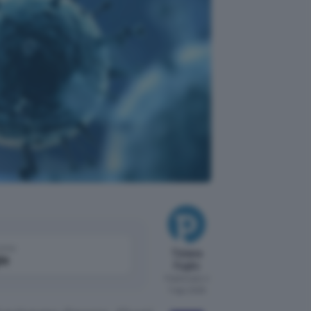
scono
come
Tiziana
le
Foglio
Pubblicato il
7 ago 2026