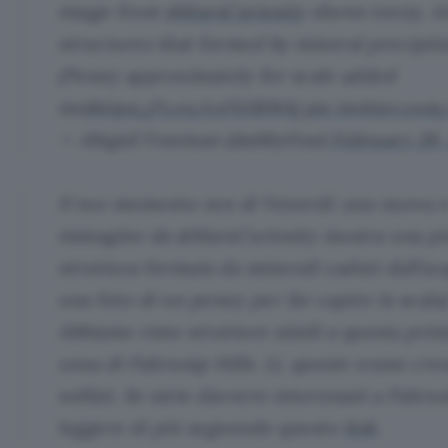
image from
@MarsCuriosity
shows teeny, ti
structures that formed by mineral precipita
(Penny approximately for scale added
me)
https://t.co/cs7t11BWAj
pic.twitter.co
— Abigail Fraeman (@abbyfrae)
February 26,
Il tuo momento zen di Venerdì: una nuova 
immagine da @MarsCuriosity mostra una pic
struttura formata da minerali caduti dall’ac
una foto di un penny per far capire la scala)
Abbiamo visto strutture simili a questa prim
zona di Pahrump Hills. Lì, queste erano crea
solfati. Se siete davvero interessati a Pahru
leggere di più seguendo questo
link
.