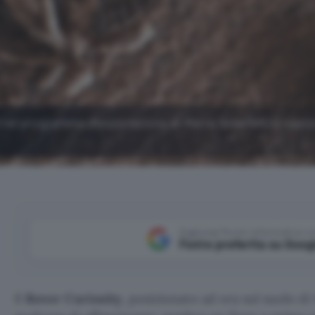
nel programma d'esplorazione di Marte della NASA, semb
Aggiungi Punto Informatico 
Fonte preferita su Goog
Il
Rover Curiosity
, posizionato ad ora sul suolo d