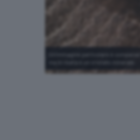
Un'immagine particolare è comparsa 
ma in realtà è un cristallo minerale.