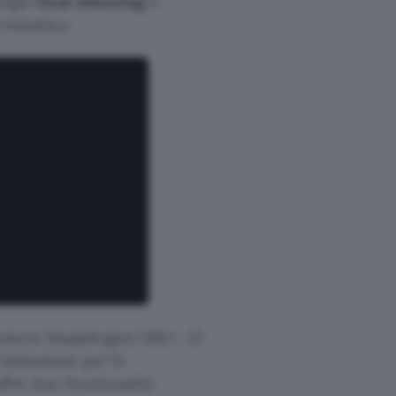
logie
local dimming
e
cromatica.
essore Snapdragon XR2+, 12
isoluzione per le
offre due funzionalità