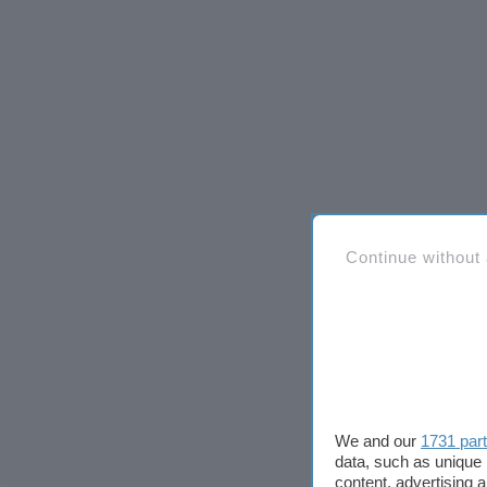
Continue without
We and our
1731 par
data, such as unique 
content, advertising