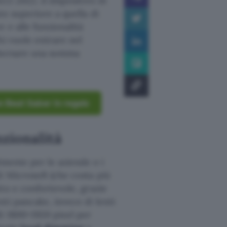
ct 2022. Il dispositivo di
te superiore a quella di
 e alle funzionalità
hi vuole entrare nel
sborsare una somma
n Beat Saber in regalo
nzionalità
mente per le aziende e i
i Microsoft (che costa più
to e confortevole, grazie
ti pancake, invece di lenti
di 1800×1920 pixel per