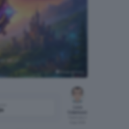
nde ad un
Google AI Studio
come
Luca
le
Colantuoni
Pubblicato il
8 ago 2026