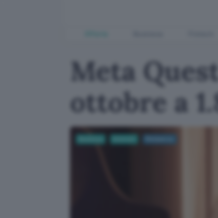
Offerte
Business
Fintech
Meta Quest 
ottobre a 1
Business
Internet
Metaverso