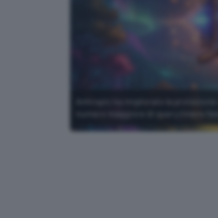
Anhropic ha migliorato la protezione 
numero maggiore di query (meno falsi