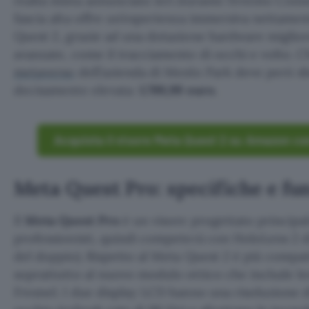
realtà mista annunciato ieri durante l’evento Conne
fascia alta offre un’esperienza immersiva nettamen
Quest 2, grazie ad una dotazione hardware migliore
avanzate, come il tracciamento di occhi e volto. C
metaverso
dell’azienda di Menlo Park deve però 
decisamente elevata:
1.799,99 euro
.
Acquista il visore Meta Quest 2 su Amazon co
Meta Quest Pro: specifiche e fu
Il
Meta Quest Pro
è un visore progettato principal
professionisti, quindi competerà con HoloLens 2 d
del doppio). Rispetto al Meta Quest 2 è più compat
soprattutto al nuovo modulo ottico che include len
Fresnel. I due display LCD hanno una risoluzione 