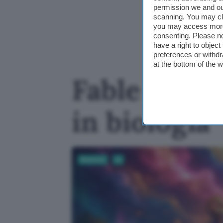
permission we and o
scanning. You may cl
you may access more 
consenting. Please no
have a right to objec
preferences or withdr
at the bottom of the 
Fable 5: Ant
in biologia
Business
AI