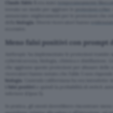
Claude Fable 5
era stato
temporaneamente blocca
trovato un modo per aggirare le
protezioni cyber
.
annunciato miglioramenti per le protezioni che evi
della
biologia
. Diversi ricercatori hanno
evidenzia
eccessive.
Meno falsi positivi con prompt d
Anthropic ha implementato le protezioni tramite sp
cybersicurezza, biologia, chimica e distillazione. 
che aggirano queste protezioni per abusare delle 
ricercatori hanno notato che Fable 5 non rispond
biologia
. L’azienda californiana ha ora introdotto
i falsi positivi
e quindi la probabilità di switch au
inferiore (Opus 5).
In pratica, gli utenti dovrebbero riscontrare me
quotidiane relative alla salute e all’istruzione, ad 