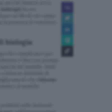
to
perché Amazon aveva
Anthropic
ha ora
tano usi illeciti nel campo
to
la presenza di restrizioni
i biologia
ecifici classificatori per
L’obiettivo è bloccare prompt
capacità del modello. Molti
e a innocue domande di
 miglioramenti che
riducono
tomatico al modello
no problemi nelle domande
esempio nell’interpretazione