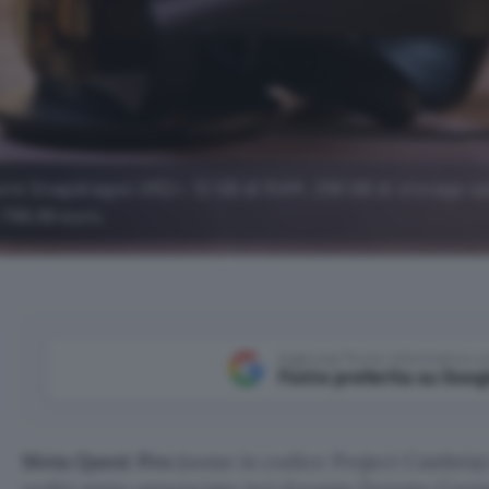
ore Snapdragon XR2+, 12 GB di RAM, 256 GB di storage sa
1.799,99 euro.
Aggiungi Punto Informatico 
Fonte preferita su Goog
Meta Quest Pro
(nome in codice Project Cambria) è