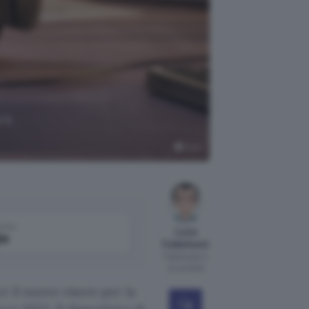
rà
Meta
come
Luca
le
Colantuoni
Pubblicato il
12 ott 2022
 il nuovo visore per la