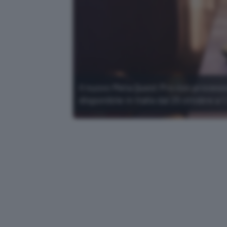
Il nuovo Meta Quest Pro con process
disponibile in Italia dal 25 ottobre a 