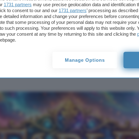
ur
1731 partners
may use precise geolocation data and identification 
Fable 5: Anthropic
ick to consent to our and our
1731 partners
’ processing as described 
riduce i falsi positivi in
detailed information and change your preferences before consenting
biologia
te that some processing of your personal data may not require your 
t to such processing. Your preferences will apply to this website only
aw your consent at any time by returning to this site and clicking the
webpage.
hropic riduce i fa
Manage Options