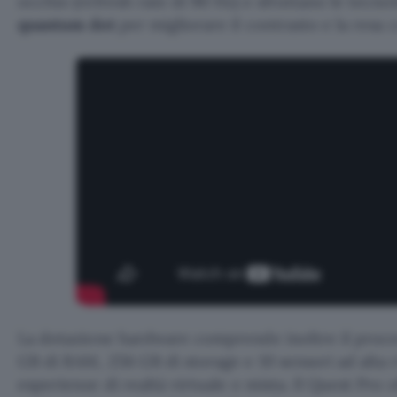
occhio (refresh rate di 90 Hz) e sfruttano le tecno
quantum dot
per migliorare il contrasto e la resa 
La dotazione hardware comprende inoltre il proc
GB di RAM, 256 GB di storage e 10 sensori ad alta r
esperienze di realtà virtuale e mista. Il Quest Pro 