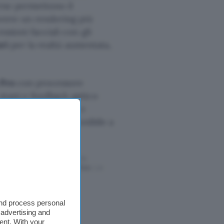
erne permettono il
avere un rendering più
ssioni facciali con gli
ri
per la realtà aumentata,
 Pro
con processore
 mani e feedback aptico
nche con il Quest 2 e
Quest Pro sarà disponibile a
ffettuati tramite tali link
l rispetto del
codice etico
. Le
cazione.
and process personal
 advertising and
ent. With your