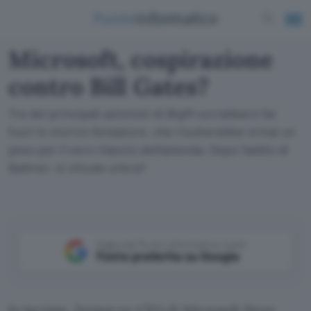
Microsoft, cospirazione
contro Bill Gates?
Tre dei principali azionisti di BigM vorrebbero far
fuori lo storico fondatore, che risulterebbe ormai un
peso per il vero rilancio dell'azienda. Dopo l'addio di
Ballmer, si chiude un'era?
Aggiungi Punto Informatico come
Fonte preferita su Google
In lacrime, l’ormai ex-CEO di Microsoft Steve