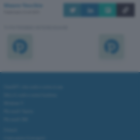
Mauro Vecchio
Pubblicato il 2 ott 2013
TI POTREBBE INTERESSARE
ChatGPT: che cos'è e come si usa
DALL·E cos'è e come funziona
Windows 11
Microsoft Teams
Microsoft 365
Fintech
Criptovalute Emergenti