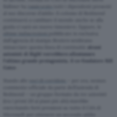
Ballmer ha
rassicurato
tutti i dipendenti presenti
al suo discorso d’addio: il colosso di Redmond
continuerà a cambiare il mondo anche se alla
guida ci sarà un nuovo timoniere. Eppure, le
ultime indiscrezioni
pubblicate in esclusiva
dall’agenzia di stampa
Reuters
sembrano
minacciare questa linea di continuità:
alcuni
azionisti di BigM vorrebbero allontanare
l’ultimo grande protagonista, il co-fondatore Bill
Gates
.
Stando alle
voci di corridoio
– per ora, nessun
commento ufficiale da parte dell’azienda di
Redmond – un gruppo formato da tre azionisti
(tra i primi 20 ai piani più alti) starebbe
esercitando forti pressioni su tutto il CdA di
Microsoft per ottenere un secondo addio