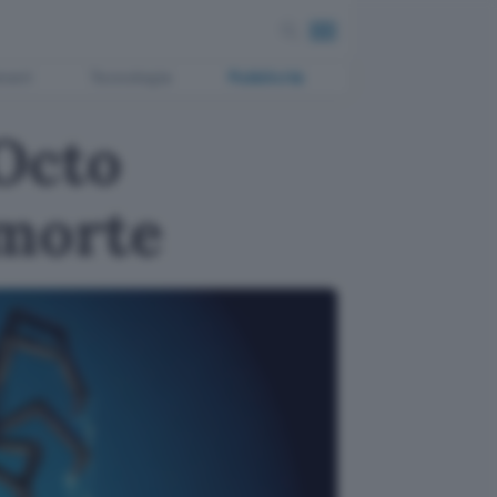
ment
Tecnologia
Pubblicità
Octo
 morte