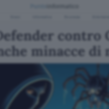
Green
Informatica
Sicurezza
Entertain
Defender contro 
nche minacce di