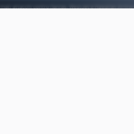
mati attacchi contro Qantas, WestJet e Hawaiian Airlines
i Scattered Spider).
Aggiungi Punto Informatico 
Fonte preferita su Goog
Qantas
ha
confermato
l’accesso non autorizzato a
parti che contiene i dati dei clienti. Questo è il
ter
rilevato dalle compagnie aree in meno di un mese. 
interessato
WestJet
e
Hawaiian Airlines
. Secondo F
gli autori sono i membri del gruppo
Scattered Spi
Attacchi in aumento contro le 