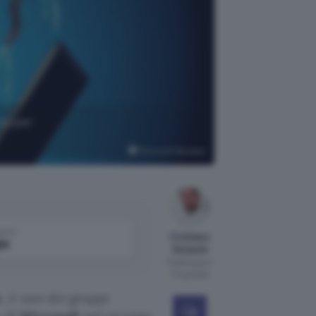
za per
Microsoft Designer
come
Cristiano
le
Ghidotti
Pubblicato il
17 lug 2025
r
, è uno dei gruppi