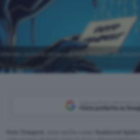
t Defender contro le minacce di Octo Tempest: più sicurez
Aggiungi Punto Informatico 
Fonte preferita su Goog
Octo Tempest
, noto anche come
Scattered Spide