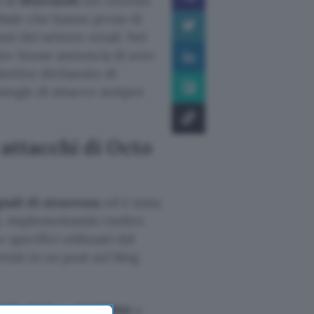
o di
Microsoft
nel recente
lobale che hanno preso di
i del settore retail. Nel
ware house annuncia di aver
biettivo dichiarato di
rategie di attacco sempre
 attacchi di Octo
gnali di sicurezza
ed è stata
, implementando inoltre
specifici utilizzati dal
rtati in un post sul blog
dled Libra
,
UNC3944
e