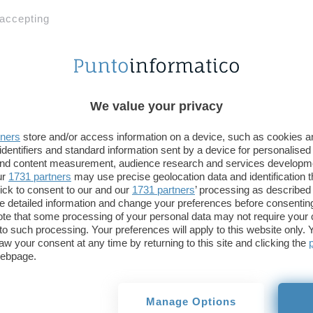
0ktapus
. Si tratta di cybercriminali mossi dall’obi
 accepting
dunque associati a un governo o mossi da un’ideolo
tempo fanno leva su
phishing, SIM swapping, ra
malevole per
allungare le mani
su account e reti a
informazioni e talvolta mettendo in atto vere e pro
spingendosi in alcuni di casi a minacce di morte. G
We value your privacy
raccolti dai ricercatori di Microsoft, fanno rifer
tners
store and/or access information on a device, such as cookies 
avvenuta tra un membro e una vittima, in cui si l
identifiers and standard information sent by a device for personalised
quando non te lo aspetti, mentre starai dormendo
 and content measurement, audience research and services developm
credenziali entro i prossimi 20 minuti, manderemo
ur
1731 partners
may use precise geolocation data and identification 
ick to consent to our and our
1731 partners
’ processing as described 
Spareremo a tua moglie
.
detailed information and change your preferences before consenting
te that some processing of your personal data may not require your 
t to such processing. Your preferences will apply to this website only
aw your consent at any time by returning to this site and clicking the
webpage.
Manage Options