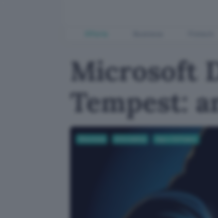
Offerte
Business
Fintech
Microsoft 
Tempest: a
Sicurezza
Informatica
App e Software