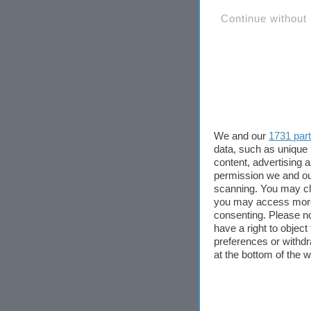
Continue without
We and our
1731 par
data, such as unique 
content, advertising
permission we and o
scanning. You may cl
you may access more 
consenting. Please no
have a right to objec
preferences or withdr
at the bottom of the 