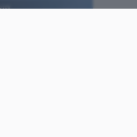
 (gli
Qantas
come
Luca
le
Colantuoni
Pubblicato il
2 lug 2025
d una piattaforma di terze
zo attacco informatico
Gli altri due hanno
BI ed esperti di sicurezza,
der
.
compagnie aeree