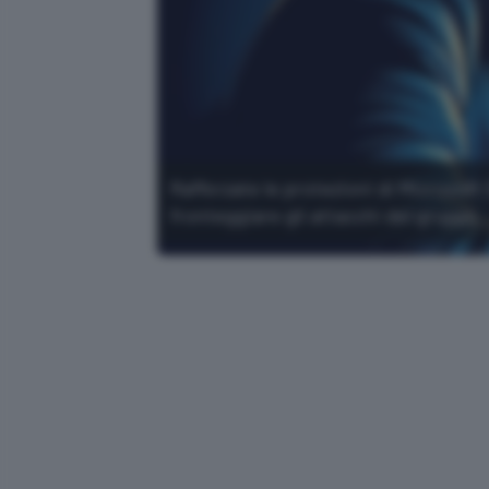
Rafforzate le protezioni di Microsof
fronteggiare gli attacchi del gruppo.