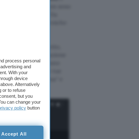
ettivo del profitto. Non sono
gia in particolare. Da
nsomware
e altre tecniche
ziendali, rubando
prie estorsioni,
li screenshot qui sotto,
imento a una conversazione
and process personal
egge
Manderò qualcuno
 advertising and
,
Se non avremo le tue
ent. With your
 un sicario a casa tua
e
through device
above. Alternatively
 or to refuse
consent, but you
. You can change your
privacy policy
button
Accept All