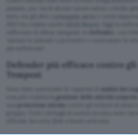
cybercriminali finiti sotto la lente d’ingrandiment
passato, per via di alcune azioni estese a livello g
mira, tra gli altri,
compagnie aeree
e nomi important
2023 ha colpito anche
MGM Resort
. Oggi la soft
rafforzato le difese integrate in
Defender
, con l’o
aiutare le aziende a prevenire e contrastare le st
più sofisticate
.
Defender più efficace contro gli
Tempest
Sono state potenziate le capacità di
analisi dei se
resa più reattiva la
gestione delle attività sospette
una
protezione mirata
contro gli schemi di attacco 
gruppo. Tutti i dettagli di natura tecnica sono ripo
ufficiale Security (link a fondo articolo).
Altri appellativi associati a Octo Tempest sono
Mud