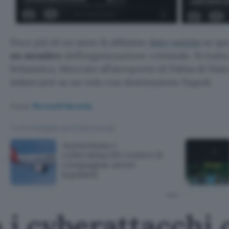
Poco più di un anno fa abbiamo
dato notizia
su que
un membro
dell’organizzazione criminale. Si tratt
britannico, bloccato all’aeroporto di Palma di Maio
imbarcarsi su un volo con destinazione Napoli.
Fonte:
Microsoft Security
TI POTREBBE INTERESSARE
Aumentano i
cyberattacchi contro le
compagnie aeree
(update)
i cyberattacchi 