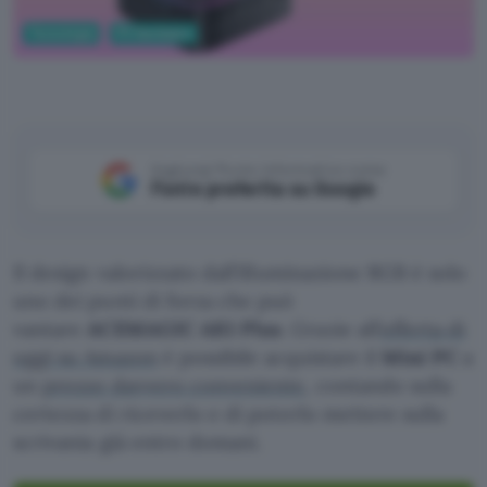
Tecnologia
PC Hardware
Aggiungi Punto Informatico come
Fonte preferita su Google
Il design valorizzato dall’illuminazione RGB è solo
uno dei punti di forza che può
vantare
ACEMAGIC AK1 Plus
. Grazie all’
offerta di
oggi su Amazon
è possibile acquistare il
Mini PC
a
un
prezzo davvero conveniente
, contando sulla
certezza di riceverlo e di poterlo mettere sulla
scrivania già entro domani.