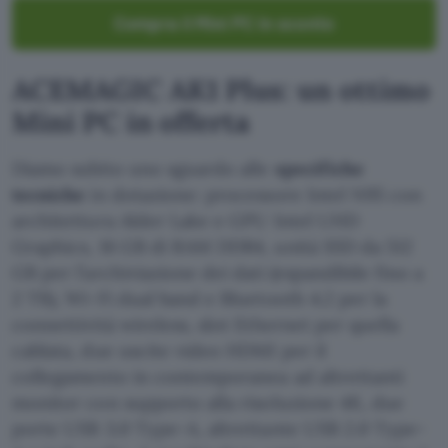
Compra il Mini PC in sconto
ACEMAGIC AK1 Plus: un ottimo
Mini PC in offerta
Diamo subito uno sguardo alle
specifiche
tecniche
in dotazione: processore Intel N95 con
architettura Alder Lake e GPU ‎Intel UHD
Graphics, 16 GB di RAM DDR4, unità SSD da 512
GB per l’archiviazione dei dati (espandibile fino a
2 TB), Wi-Fi dual band e Bluetooth 4.2 per la
connettività wireless, slot Ethernet per quella
cablata, due uscite video HDMI per il
collegamento in contemporanea ad altrettanti
monitor con supporto alla risoluzione 4K, due
porte USB 3.0 Type-A, altrettante USB 2.0 Type-