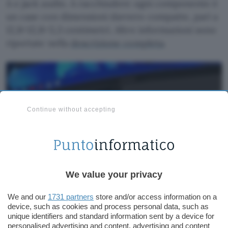
A e jack audio. A racchiudere ogni componente è
un case con dimensioni davvero compatte, pari a
12,8×12,8×5,3 centimetri. Altre informazioni sono
riportate nella
descrizione completa
.
Continue without accepting
We value your privacy
We and our
1731 partners
store and/or access information on a
device, such as cookies and process personal data, such as
unique identifiers and standard information sent by a device for
personalised advertising and content, advertising and content