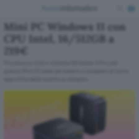
Mini PC Windows 11 con
CPU Intel, 16/512GB a
219€
Processore Intel e sistema Windows 11 Pro per
questo Mini PC bello da vedere e completo di tutto:
approfitta dello sconto su Amazon.