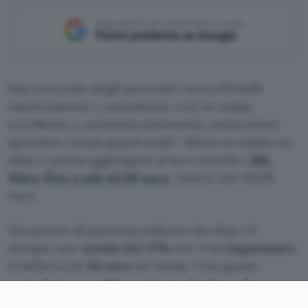
Aggiungi Punto Informatico come
Fonte preferita su Google
Stai cercando degli auricolari senza fili belli
esteticamente e soprattutto con un audio
eccellente e un’ottima autonomia, senza dover
spendere chissà quanti soldi? Allora vai subito su
eBay e potrai aggiungere al tuo carrello i
JBL
Wave Flex a soli 43,99 euro
, invece che 69,99
euro.
Sul prezzo di partenza indicato da eBay c’è
dunque uno
sconto del 37%
che ti fa
risparmiare
la bellezza di
26 euro
sul totale. Con questi
auricolari senza fili sarai in grado di ascoltare
musica e fare chiamate anche in posti affollati e