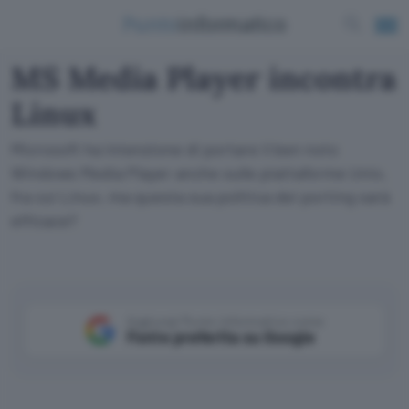
MS Media Player incontra
Linux
Microsoft ha intenzione di portare il ben noto
Windows Media Player anche sulle piattaforme Unix,
fra cui Linux, ma questa sua politica dei porting sarà
efficace?
Aggiungi Punto Informatico come
Fonte preferita su Google