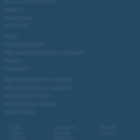
DALL·E cos'è e come funziona
Windows 11
Microsoft Teams
Microsoft 365
Fintech
Criptovalute Emergenti
Migliori piattaforme per Bitcoin e criptovalute
Metaverso
Tutto sugli NFT
Migliori wallet per Bitcoin e criptovalute
Migliori antivirus gratis e a pagamento
Digitale Terrestre DVB-T2
VPN, soluzione per il business
Migliori VPN 2025
Contatti
Privacy policy
Newsletter
Collabora
Note legali
Download
Pubblicità
Codice etico