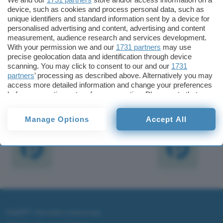
pochissimo a Linux e, quando lo fa, è per portare
device, such as cookies and process personal data, such as
tecnologie native di Windows su Linux. E ‘ una
unique identifiers and standard information sent by a device for
personalised advertising and content, advertising and content
politica, questa, che potrebbe avere assai poca
measurement, audience research and services development.
efficacia in un mondo così slegato dal contenuto
With your permission we and our
1731 partners
may use
precise geolocation data and identification through device
come quello dell’open source.
scanning. You may click to consent to our and our
1731
partners
’ processing as described above. Alternatively you may
Redazione
access more detailed information and change your preferences
Pubblicato il 2 feb 2000
before consenting or to refuse consenting. Please note that
some processing of your personal data may not require your
consent, but you have a right to object to such processing. Your
TI POTREBBE INTERESSARE
Manage Options
Accept All
preferences will apply to this website only. You can change
your preferences or withdraw your consent at any time by
returning to this site and clicking the
privacy policy
button at the
bottom of the webpage.
ChatGPT: che cos'è e come si usa