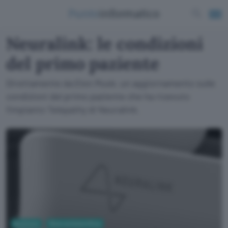
Neuralink: le condizioni
del primo paziente
Direttamente da Elon Musk, un aggiornamento sulle
condizioni del primo paziente che ha ricevuto
l'impianto Telepathy di Neuralink.
Business
Ricerca Scientifica