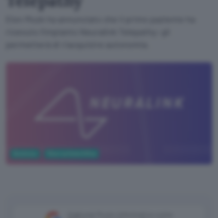
Telepathy
Elon Musk ha annunciato che il primo paziente ha
ricevuto l'impianto Neuralink Telepathy: gli
permetterà di riacquisire autonomia.
Business
Ricerca Scientifica
Aggiungi Punto Informatico come