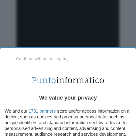
Continue without accepting
Il paziente è in grado di muovere un mouse sullo
schermo con il solo pensiero
. Proseguirà ora la
fase di test
, autorizzata dalla Food & Drug
We value your privacy
Administration, necessaria al perfezionamento
We and our
1731 partners
store and/or access information on a
della tecnologia prima di un suo ulteriore
device, such as cookies and process personal data, such as
impiego.
unique identifiers and standard information sent by a device for
personalised advertising and content, advertising and content
measurement, audience research and services development.