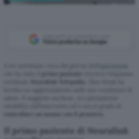
Neuralink
Aggiungi Punto Informatico come
Fonte preferita su Google
A tre settimane circa dal giorno dell’
operazione
che ha visto il
primo paziente
ricevere l’impianto
cerebrale
Neuralink Telepathy
, Elon Musk ha
fornito un aggiornamento sulle sue condizioni di
salute. Il soggetto sta bene, si è pienamente
ristabilito dall’intervento ed è ora in grado di
controllare un mouse con il pensiero
.
Il primo paziente di Neuralink