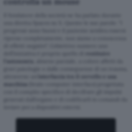
controlla un mouse
Il fondatore della società ne ha parlato durante
una diretta Spaces su X. Queste le sue parole:
I
progressi sono buoni e il paziente sembra essersi
ripreso completamente, non siamo a conoscenza
di effetti negativi
. L’obiettivo numero uno
dell’iniziativa è proprio quello di
restituire
l’autonomia
, almeno parziale, a coloro affetti da
gravi patologie o dalle conseguenze di un trauma,
attraverso un’
interfaccia tra il cervello e una
macchina
(brain-computer interface) progettata
con il compito specifico di decifrare gli impulsi
generati dall’organo e di codificarli in comandi da
inviare poi a dispositivi esterni.