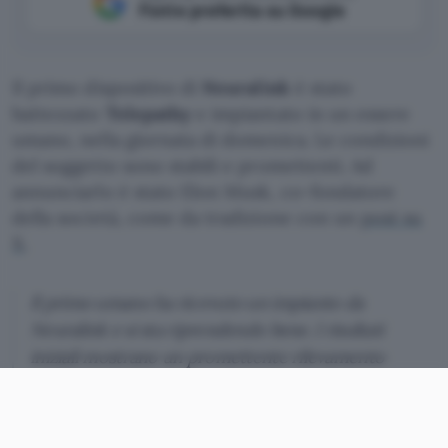
Fonte preferita su Google
Il primo dispositivo di
Neuralink
è stato
battezzato
Telepathy
e impiantato in un essere
umano, nella giornata di domenica. Le condizioni
del soggetto sono stabili e promettenti. Ad
annunciarlo è stato Elon Musk, co-fondatore
della società, come da tradizione con un
post su
X
.
Il primo umano ha ricevuto un impianto da
Neuralink e si sta riprendendo bene. I risultati
iniziali mostrano un promettente rilevamento
dei picchi neuronali.
Telepathy è il primo dispositivo