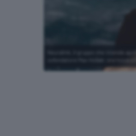
Neuralink, il gruppo che intende apri
cofondatore Max Hodak: ora tocca a 