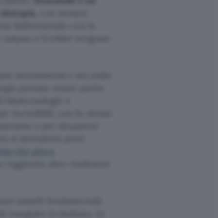
ccaduto:
Neuralink è un
distopia
, con sensori
one bidirezionale con la
re umano e il robot vengono
anti investimenti e secondo
tegie portate avanti anche
di biotecnologie e
 incredibili, con lo stesso
autismo o per situazioni
ra si attendono però
mia che gioca
 raggiunto altre risultanze
uoi tasselli fondamentali,
inseguire il risultato. In