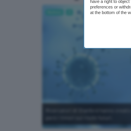
have a right to objec
preferences or withdr
at the bottom of the 
Business
AI
Ricercatori di Stanford hanno creato co
però i timori sui rischi futuri.