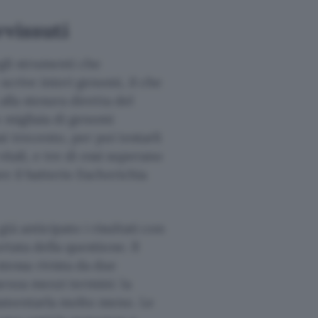
vvissuti
egli strumenti che
scrive interi genomi, il che
alla stesura diretta del
o migliaia di genomi
i trecento, per poi testarli
vitali, e tre di essi superano
re il batterio Escherichia
à anticipato i risultati con
rtata della questione. Il
essa rivista da due
enza mezzi termini: la
lamentarla molto meno. Le