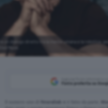
re un dialogo diretto tra la mente umana e la robotica, pe
Elon Musk.
Aggiungi Punto Informatico 
Fonte preferita su Goog
Il numero uno di
Neuralink
si è fatto da parte.
Ma