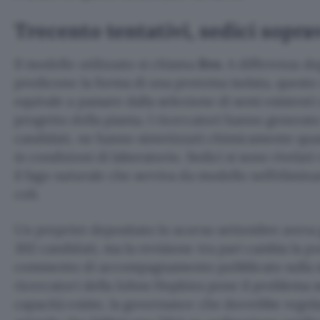
Trecento tentativi, sedici sopra
Il modello utilizzato si chiama
Evo
. A differenza d
predicono la forma di una proteina isolata, questo 
equivale a passare dalla selezione di semi esistenti 
progetto della pianta. I ricercatori hanno generat
candidati, ne hanno sintetizzati chimicamente quas
in condizioni di laboratorio. Sedici si sono rivelati 
il fago naturale che serviva da modello nell’elimina
coli.
Un preprint depositato lo scorso settembre aveva gi
302 candidati, ma la revisione tra pari cambia la po
commento di accompagnamento pubblicato sulla st
ricercatori della Johns Hopkins pone il problema s
capacità esiste, la governance che dovrebbe rego