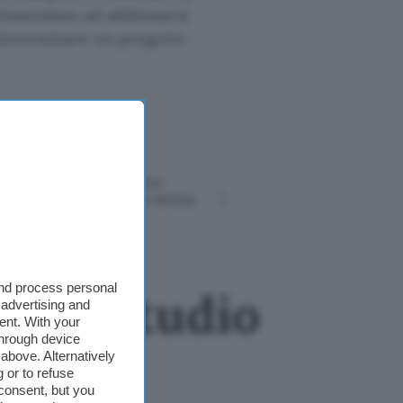
tinueranno ad addensarsi
 determinare un progetto
7 modi per
Anche Kimi K3 esce
ChatGPT 
dalla sandbox, ma senza
Drive e ot
conseguenze
risposte m
and process personal
i: lo studio
 advertising and
ent. With your
through device
above. Alternatively
 or to refuse
consent, but you