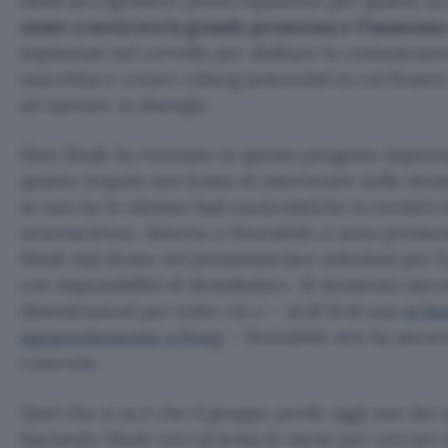
molti ad esprimere preoccupazione per quanto a
nome a metà tra la grande promessa e l’immensa 
impiantati nel cervello per abilitare la comunicazi
macchina e creare cyborg potenziati in cui l’esse
ad operare in sinergia.
Elon Musk ha riversato in questo progetto import
quanto trapela non lesina di intervenire nelle stra
se non ha le minime basi nozionistiche in termini 
neuroscienze. Attorno a Neuralink ci sono promesse
Musk mai domo nel preannunciare soluzioni per l’
con impossibilità di deambulare. Al momento anco
dimostrazioni per tutto ciò e – al di là di una
scim
apparentemente a Pong
– Neuralink non ha ancora
concrete.
Quel che si sa è che il gruppo perde oggi uno dei s
lasciando Musk con un’arma in meno per cercare di 