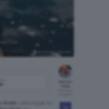
rde il suo
Daniel Oberhaus, Wikimedia
come
Giacomo
le
Dotta
Pubblicato il
3 mag 2021
x Hodak
, colui il quale ha