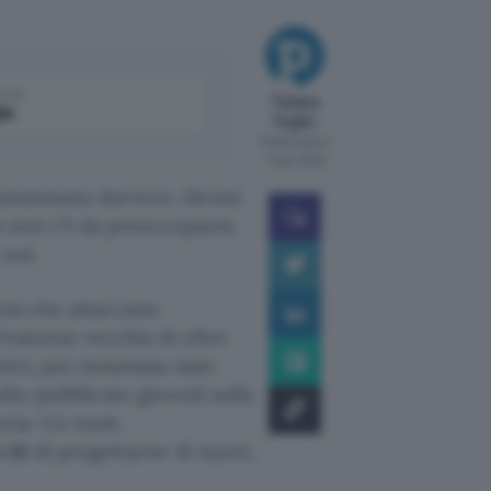
come
Tiziana
le
Foglio
Pubblicato il
7 ago 2026
unzionano davvero. Alcuni
a non c’è da preoccuparsi,
 noi.
irus che attaccano
francese vecchia di oltre
otici, poi riesumata man
dio pubblicato giovedì sulla
oria. Un team
 AI
di progettarne di nuovi,