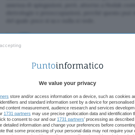
assenza di spiegazioni, però, attorno a Hodak con
dietrologie e preoccupazioni, perché questo può
del quale poco si sa e nulla si vede.
Fonte:
CNBC
 accepting
TI POTREBBE INTERESSARE
AI progetta virus
funzionanti: lo studio
che preoccupa gli
esperti
We value your privacy
tners
store and/or access information on a device, such as cookies 
 virus funzionant
identifiers and standard information sent by a device for personalised
 and content measurement, audience research and services developm
ur
1731 partners
may use precise geolocation data and identification 
pa gli esperti
ick to consent to our and our
1731 partners
’ processing as described 
detailed information and change your preferences before consenting
te that some processing of your personal data may not require your 