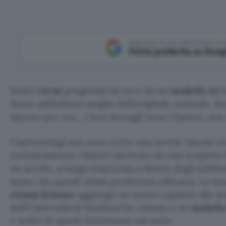
Aggiungi Punto Informatico 
Fonte preferita su Goog
Sedici
virus
progettati da zero da un
modello AI
f
fanno addirittura meglio dell’originale naturale. M
almeno per ora… i loro bersagli sono i batteri, non
I batteriofagi non sono certo una novità. Questi v
esclusivamente i batteri derivano da una scoperta 
un secolo, a lungo trascurata a favore degli antibi
mano che questi ultimi perdevano efficacia. Lo stu
rivista Science
aggiunge un nuovo capitolo alla st
dell’Università di Stanford ha chiesto a un
modello
e sedici di questi funzionano sul serio.