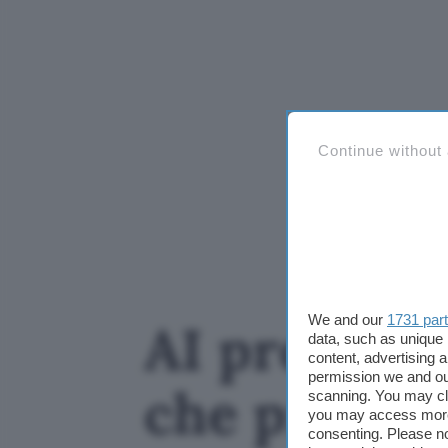
Continue without
We and our
1731 par
AI progetta
data, such as unique 
content, advertising
permission we and o
che preoccu
scanning. You may cl
you may access more 
consenting. Please no