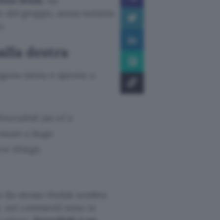
Elon Musk
, ha
e del gruppo, senza tuttavia
o.
alla destra
vengono meno e aprono a
uralink (as of a
emain a huge
w things.
he (lo stesso Hodak sembra
), nei commenti sono in