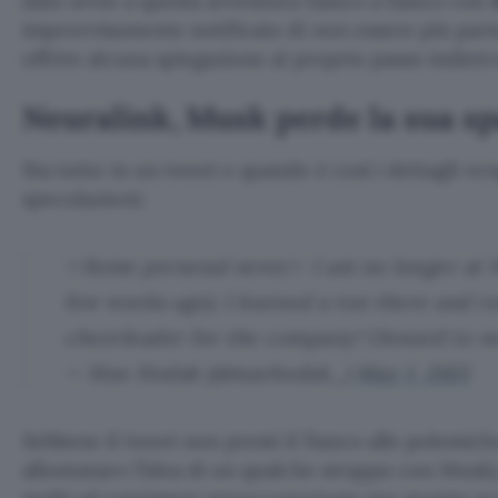
dato avvio a questa avventura fianco a fianco con
improvvisamente notificato di non essere più part
offrire alcuna spiegazione al proprio passo indietr
Neuralink, Musk perde la sua sp
Sta tutto in un tweet e quando è così i dettagli 
speculazioni:
✨Some personal news:✨ I am no longer at Ne
few weeks ago). I learned a ton there and r
cheerleader for the company! Onward to ne
— Max Hodak (@maxhodak_)
May 1, 2021
Sebbene il tweet non presti il fianco alle polemic
allontanare l’idea di un qualche strappo con Musk