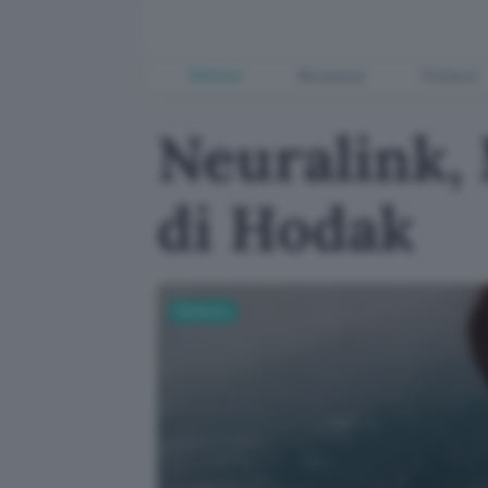
Offerte
Business
Fintech
Neuralink, 
di Hodak
Business