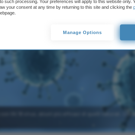
t to such processing. Your preferences will apply to this website only
aw your consent at any time by returning to this site and clicking the
webpage.
Manage Options
n l'AI 16 virus, alcuni più efficaci di quelli naturali. Cre