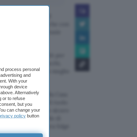
 White House, per il
ttersi al lavoro. Anche con
’avrebbe spuntata, grazie
ca.
be intervenuta la NSA per
tto a possibili attacchi,
and process personal
ret
grazie ad un non meglio
 advertising and
ent. With your
through device
above. Alternatively
web, il neo eletto alla Casa
 or to refuse
. In questo caso, il ruolo
consent, but you
cato come dispositivo sicuro
. You can change your
privacy policy
button
Obama sarebbero quelle di
nali, mentre il Sectera Edge
 ufficiale.