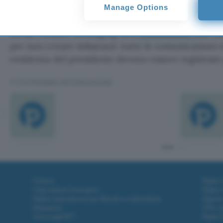
Manage Options
Nonostante si attendano ancora conferme ufficiali
certa: l’Instant Messaging sarà
inutilizzabile
alla C
per non creare imbarazzi: tutte le comunicazioni ef
residenza del presidente devono essere registrate 
TI POTREBBE INTERESSARE
Fintech
Miglior
Criptovalute Emergenti
Miglior
Migliori piattaforme per Bitcoin e criptovalute
Digital
Metaverso
VPN, so
Tutto sugli NFT
Miglior