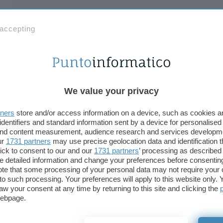
Spente le luci della cerimonia di insediamento alla
 accepting
44esimo presidente degli Stati Uniti è tempo di me
il fido Blackberry. A quanto pare alla fine Obama l
all’intervento della NSA e a qualche piccola modifi
Stando a quanto
sostenuto
da
The Atlantic
, sareb
We value your privacy
modificare il Blackberry e renderlo più sicuro rispe
tners
store and/or access information on a device, such as cookies 
portando il livello di sicurezza da
secret
a
top sec
identifiers and standard information sent by a device for personalised
specificato sistema di cifratura dei dati.
 and content measurement, audience research and services developm
ur
1731 partners
may use precise geolocation data and identification 
ick to consent to our and our
1731 partners
’ processing as described 
Ma non solo: stando ai vari
rumor
disseminati nel 
detailed information and change your preferences before consenting
Bianca potrebbe avere non uno, ma due smartphone
te that some processing of your personal data may not require your 
di secondo spetterebbe al
Sectera Edge
, classifi
t to such processing. Your preferences will apply to this website only
aw your consent at any time by returning to this site and clicking the
dalla NSA stessa. In particolare, le intenzioni di 
webpage.
utilizzare il Blackberry per le conversazioni perso
verrebbe utilizzato come supporto della sua attività