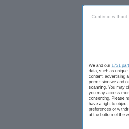
Continue without
We and our
1731 par
data, such as unique 
content, advertising
permission we and o
scanning. You may cl
you may access more 
consenting. Please no
have a right to objec
preferences or withdr
at the bottom of the 