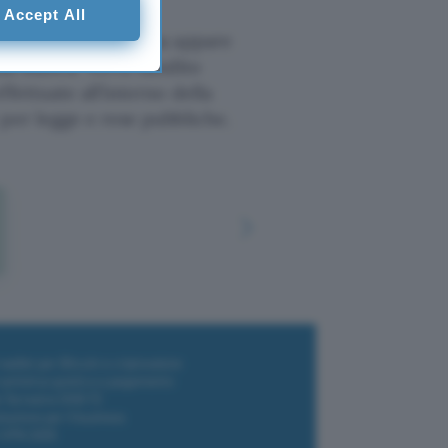
Accept All
 in merito, una cosa appare
asa Bianca. Verrà bandito
fettuate all’interno della
per legge e rese pubbliche.
i wallet per Bitcoin e criptovalute
i antivirus gratis e a pagamento
e Terrestre DVB-T2
luzione per il business
i VPN 2025