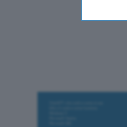
ChatGPT: che cos'è e come si usa
DALL·E cos'è e come funziona
Windows 11
Microsoft Teams
Microsoft 365