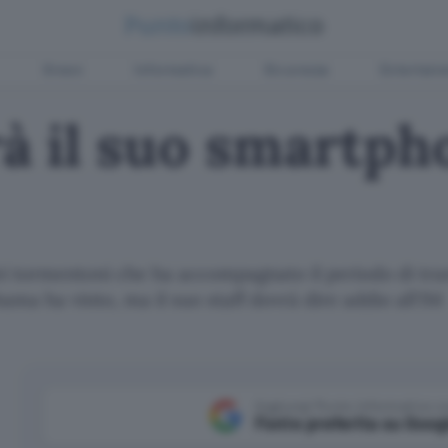
Green
Informatica
Sicurezza
Entertain
à il suo smartpho
i tormentoni che ha accompagnato il periodo di trans
ama ha vinto, ma il suo staff dovrà dire addio all'IM
Aggiungi Punto Informatico 
Fonte preferita su Goog