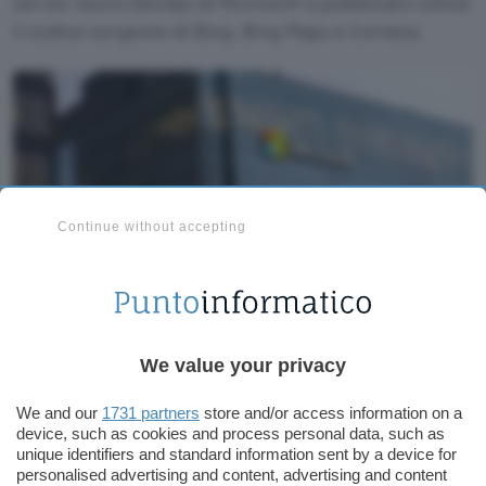
server Azure DevOps di Microsoft e pubblicato online
il codice sorgente di Bing, Bing Maps e Cortana.
Continue without accepting
Sicurezza
Antivirus
Unsplash
We value your privacy
Aggiungi Punto Informatico come
We and our
1731 partners
store and/or access information on a
Fonte preferita su Google
device, such as cookies and process personal data, such as
unique identifiers and standard information sent by a device for
personalised advertising and content, advertising and content