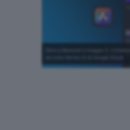
Oltre a Wavenet e Imagen 2, il chatbo
servizio Vertex AI di Google Cloud.