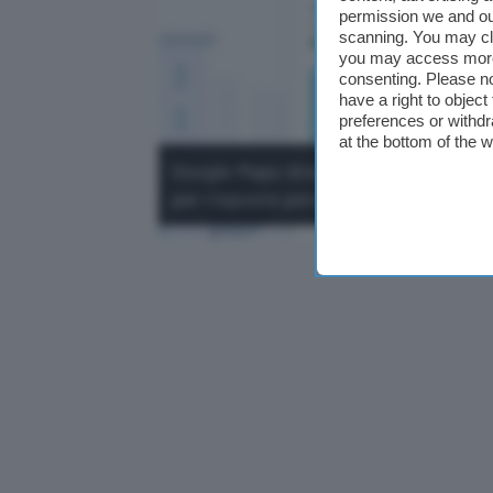
permission we and o
scanning. You may cl
you may access more 
consenting. Please no
have a right to objec
preferences or withdr
at the bottom of the 
Google Maps diventa un assistente AI
per risposte personalizzate.