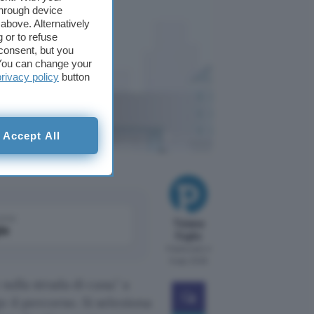
through device
above. Alternatively
 or to refuse
consent, but you
. You can change your
privacy policy
button
sare Gmail
Accept All
ChatGPT
come
Tiziana
le
Foglio
Pubblicato il
6 ago 2026
sulla strada di casa.
a
o il percorso. Si seleziona