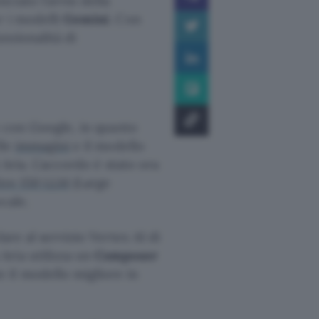
ciato l’avvio della
r i modelli
Gemini
. Con
unzionalità di
e con Google, in quanto
lle
immagini
e il modello
 Aria. L’accordo è stato ora
tre 150 LLM
(Large
cale.
are al servizio Vertex AI di
Aria utilizza un
Composer
 il modello migliore in