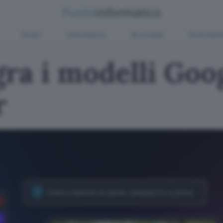
Green
Informatica
Sicurezza
Entertain
gra i modelli Goo
r