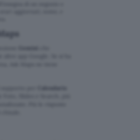
ll’insegna di un negozio e
rari aggiornati, nome, e
ca.
 Maps
funzione
Gemini
che
le altre app Google. Se si ha
ena, Ask Maps ne tiene
Il supporto per
Calendario
e Foto, Slides e Search, più
onalizzate. Più le risposte
i chiude.