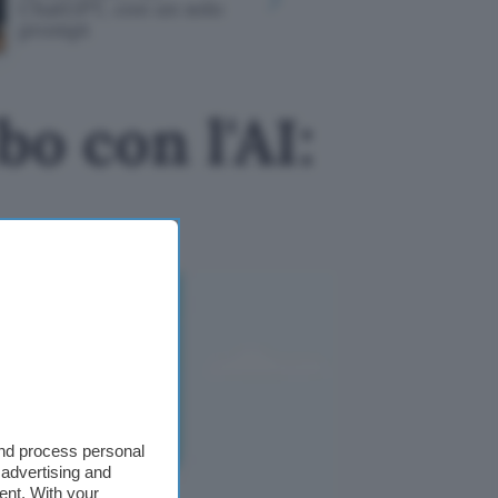
ChatGPT, con un solo
come Ope
prompt
o con l'AI:
and process personal
 advertising and
ent. With your