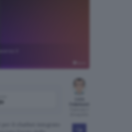
averso il
Opera
come
Luca
le
Colantuoni
Pubblicato il
28 mag 2024
per il chatbot integrato