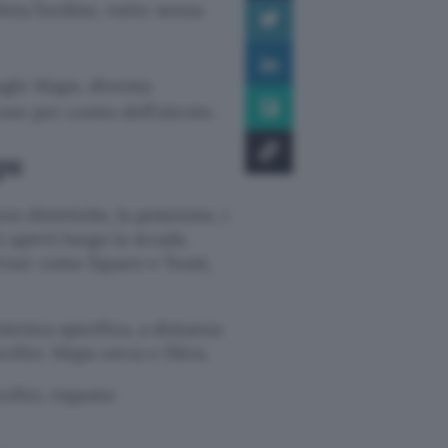
eta l’ordine, tutto senza
ogle Maps, diventa
ose per conto dell’utente.
ps
e dietetiche, la posizione, i
i aperti lungo la strada.
artner come Square e Toast,
stetica specifica, a distanza
cifici. Maps cerca e filtra.
cifici, risposte