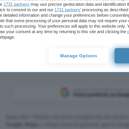
ur
1731 partners
may use precise geolocation data and identification 
ick to consent to our and our
1731 partners
’ processing as described 
detailed information and change your preferences before consenting
te that some processing of your personal data may not require your 
t to such processing. Your preferences will apply to this website only
aw your consent at any time by returning to this site and clicking the
webpage.
, può ordinare cibo, trovare hotel, suggerire eventi e u
Manage Options
Aggiungi Punto Informatico 
Fonte preferita su Goog
Basta dire
Ordina una pizza margherita da ritirare 
Google
Maps
, e Maps trova le pizzerie aperte lung