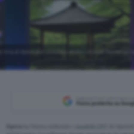
t Aria di Opera può utilizzare anche i modelli Gemini attr
Aggiungi Punto Informatico 
Fonte preferita su Goog
Opera
ha finora utilizzato i
modelli GPT
di OpenAI 