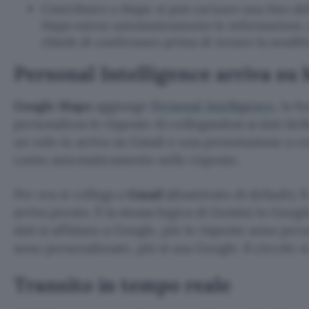
Contribuire a Maps: si può caricare una foto de
Maps estrae automaticamente le informazioni, o
chiede di confermare prima di inviare la modifi
Personal Intelligence arriva su
Google Maps
aggiunge
Personal Intelligence
, la 
personalizza le risposte AI collegandosi ai dati del
un volo in arrivo su Gmail o una prenotazione a c
conto automaticamente nelle risposte.
Per ora si collega a
Gmail
(disattivato di default). 
arriva presto. È la stessa logica di Gemini in Googl
dati si affidano a Google, più le risposte sono pers
sono personalizzate, più si usa Google. Il circolo s
Transito in tempo reale