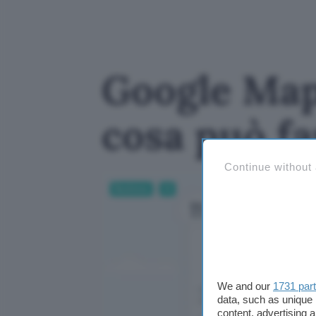
Google Maps
cosa può f
Continue without
Business
AI
We and our
1731 par
data, such as unique 
content, advertising