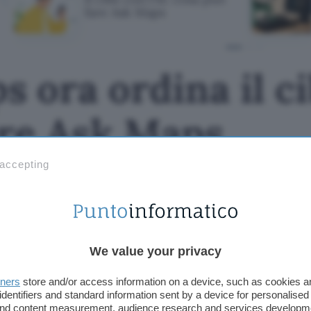
fare Ask Maps
 ora ordina il cib
are Ask Maps
 accepting
We value your privacy
tners
store and/or access information on a device, such as cookies 
identifiers and standard information sent by a device for personalised
 and content measurement, audience research and services developm