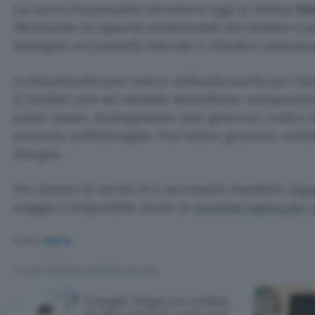
La nuova funzionalità introdotta oggi si chiama
Im
Sfruttando la capacità multimodali del chatbot è po
immagini nel pannello laterale e chiedere informa
La funzionalità può essere utilizzata anche per ri
Il chatbot può ad esempio identificare un’equazion
passo-passo. Analogamente può generare codice in
presente nell’immagine. Può infine generare un’im
disegno.
Per testare le novità IA è necessario installare
Ope
maggio è disponibile anche la
versione nativa per
Fonte:
Opera
TI POTREBBE INTERESSARE
Google Maps ora ordina
il cibo con l'AI: cosa può