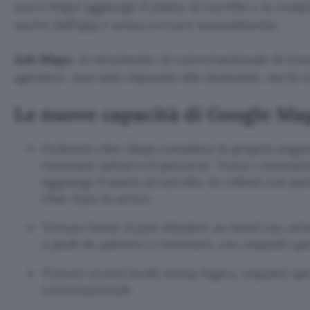
una e Maps aggiunge il piatto al carrello e si compl
uscire dall’app e senza cercare manualmente.
Ask Maps
, lo strumento AI conversazionale di Go
agentico: non solo risponde alle domande, ma fa c
Le nuove capacità di Google Ma
Ordinare cibo: Maps considera le proprie esigenz
ristoranti salvati e il percorso. Trova i ristorant
Aggiunge il piatto al carrello. In rollout con p
Uber Eats in arrivo.
Trovare hotel: si può chiedere un hotel con un’e
a piedi da palestre o ristoranti, con requisiti spe
Trovare eventi locali: stessa logica, requisiti spe
conversazionali.