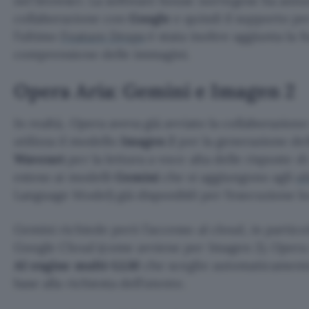
nel browser. La software house norvegese ha annun
collaborazione con
Google
e quindi il supporto pe
l’ultimo
Feature Drops
è stata inoltre aggiunta la f
comprensione delle immagini.
Opera Aria: Gemini e Imagen 2
In realtà, Opera aveva già avviato la collaborazion
utilizza il modello
Imagen 2
per la generazione de
Wavenet
per la lettura a voce alta delle risposte di
esteso ai modelli
Gemini
che si aggiungono agli
ol
Language Model) già disponibili per l’esecuzione lo
Gemini richiede però l’accesso al cloud, in particol
Google Cloud (come avviene per Imagen 2). Opera 
AI engine multi-LLM
che sceglie automaticamente
base alla richiesta dell’utente.