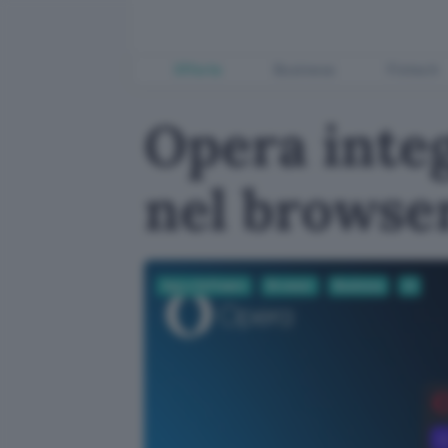
Offerte
Business
Fintech
Opera inte
nel browse
App e Software
Browser
Business
AI