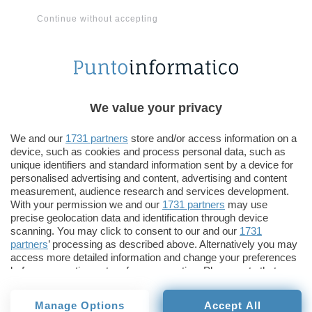
Continue without accepting
We value your privacy
We and our
1731 partners
store and/or access information on a
device, such as cookies and process personal data, such as
unique identifiers and standard information sent by a device for
personalised advertising and content, advertising and content
measurement, audience research and services development.
Una storia lunga
21 anni
:
nel 1998 la fondazione di
With your permission we and our
1731 partners
may use
precise geolocation data and identification through device
Google
e oggi oltre 100 mila dipendenti non
scanning. You may click to consent to our and our
1731
possono che manifestare la loro gratitudine per
partners
’ processing as described above. Alternatively you may
quella che è diventata questa iconica azienda di
access more detailed information and change your preferences
before consenting or to refuse consenting. Please note that
fondamentale importanza internazionale. Page e
some processing of your personal data may not require your
Brin spiegano che oggi sia giusto non averli più
consent, but you have a right to object to such processing. Your
Manage Options
Accept All
preferences will apply to this website only. You can change