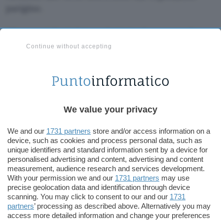
parigino.
I frequenti furti dei prodotti Apple sono anche
stati oggetto di discussione da parte del sindaco
Continue without accepting
di New York, Michael Bloomberg, secondo il
quale iPhone e iPad
sarebbero la causa
dell’aumento dei borseggi nella Grande Mela
.
Secondo le statistiche
trasmesse dal New York
We value your privacy
Police Department
, infatti, i furti che
We and our
1731 partners
store and/or access information on a
coinvolgono l’hardware di Cupertino registrati
device, such as cookies and process personal data, such as
nei cinque principali quartieri crescono in
unique identifiers and standard information sent by a device for
maniera vertiginosa di anno in anno. (
C.S.
)
personalised advertising and content, advertising and content
measurement, audience research and services development.
With your permission we and our
1731 partners
may use
Cristina
precise geolocation data and identification through device
Sciannamblo
scanning. You may click to consent to our and our
1731
partners
’ processing as described above. Alternatively you may
Pubblicato il 2 gen 2013
access more detailed information and change your preferences