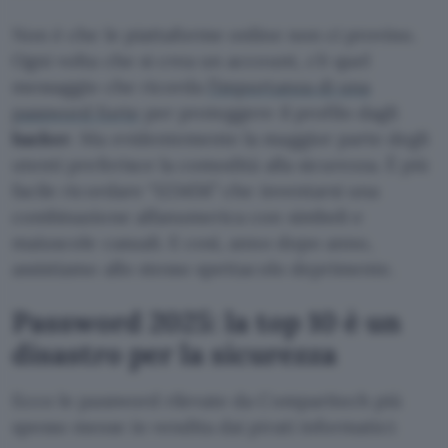
Non è che le piattaforme online non ci provino.
Ogni volta che si crea un account, c’è quel
messaggio che ricorda
l’importanza di una
password forte
per proteggere il profilo dagli
hacker
. Ma evidentemente la maggior parte degli
utenti preferisce la comodità alla sicurezza. È più
facile ricordare “123456” che inventarsi una
combinazione alfanumerica con simboli e
maiuscole casuali. E così, anno dopo anno,
assistiamo allo stesso spettacolo deprimente.
Password 2025: la top 10 è un
disastro per la sicurezza
Ecco le password rilevate da Comparitech più
spesso messe in vendita dai pirati informatici: