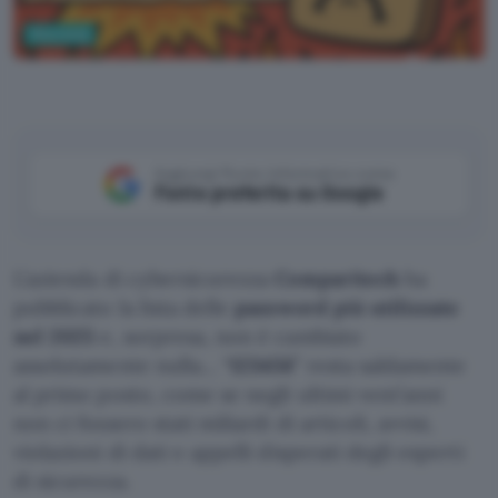
Sicurezza
ChatGPT
Aggiungi Punto Informatico come
Fonte preferita su Google
L’azienda di cybersicurezza
Comparitech
ha
pubblicato la lista delle
password più utilizzate
nel 2025
e, sorpresa, non è cambiato
assolutamente nulla… “
123456
” resta saldamente
al primo posto, come se negli ultimi vent’anni
non ci fossero stati miliardi di articoli, avvisi,
violazioni di dati e appelli disperati degli esperti
di sicurezza.