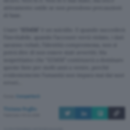
sicuro. Non lo è. Non lo è mai stato, ma ora è
attivamente ostile se non prendono precauzioni
di base.
Usare “
123456
” è un suicidio. E quando succederà
l’inevitabile, quando l’account verrà violato, i dati
saranno rubati, l’identità compromessa, non si
potrà dire di non essere stati avvertiti. Ma
sospettiamo che “123456” continuerà a dominare
queste liste per molti anni a venire, perché
evidentemente l’umanità non impara mai dai suoi
errori…
Fonte:
Comparitech
Tiziana Foglio
Pubblicato il 10 nov 2025
TI POTREBBE INTERESSARE