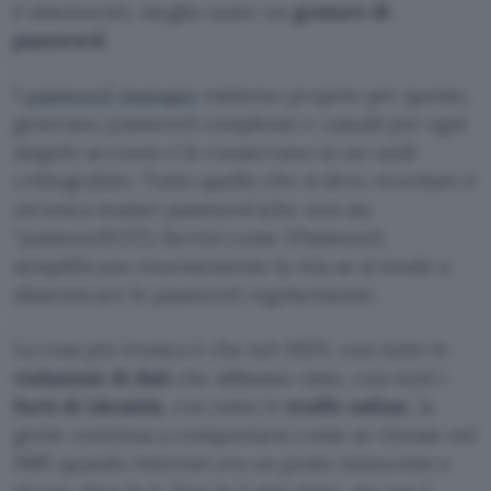
è smemorati, meglio usare un
gestore di
password
.
I
password manager
esistono proprio per questo,
generano password complesse e casuali per ogni
singolo account e le conservano in un vault
crittografato. Tutto quello che si deve ricordare è
un’unica master password (che non sia
“password123”). Servizi come 1Password,
semplificano enormemente la vita se si tende a
dimenticare le password regolarmente.
La cosa più ironica è che nel 2025, con tutte le
violazioni di dati
che abbiamo visto, con tutti i
furti di identità
, con tutte le
truffe online
, la
gente continua a comportarsi come se vivesse nel
1995 quando Internet era un posto innocente e