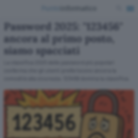
Password 2025: "123456"
ancora al primo posto,
siamo spacciati
La classifica 2025 delle password più popolari
conferma che gli utenti preferiscono ancora la
comodità alla sicurezza. 123456 domina la classifica.