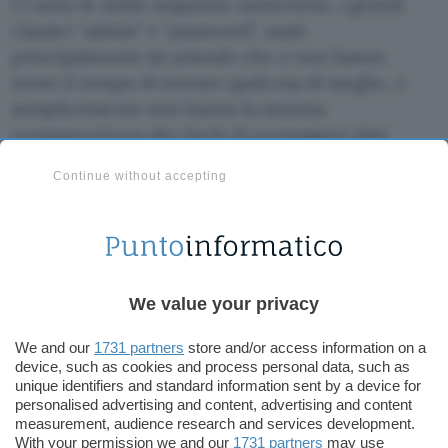
Ci sono le solite sequenze numeriche, i grandi
classici “admin” e “password”, usati
principalmente da aziende che o non hanno
avuto il tempo di trovare qualcosa di meglio, o
semplicemente non hanno la minima
consapevolezza dei rischi di proteggere dati
sensibili con una password così debole.
Continue without accepting
Comparitech nota alcune
variazioni
, come
“Aa123456” o “Aa@123456”. Qualcuno deve avere
pensato che aggiungere due lettere maiuscole
all’inizio di una sequenza numerica banale
We value your privacy
rendesse tutto più sicuro. Spoiler: non lo è. È
come mettere un lucchetto di plastica su una
We and our
1731 partners
store and/or access information on a
porta blindata… Un hacker con un software di
device, such as cookies and process personal data, such as
unique identifiers and standard information sent by a device for
cracking minimamente decente può violare
personalised advertising and content, advertising and content
queste password in una manciata di secondi.
measurement, audience research and services development.
With your permission we and our
1731 partners
may use