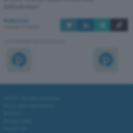
dell’individuo”.
Redazione
Pubblicato il 21 lug 2000
TI POTREBBE INTERESSARE
ChatGPT: che cos'è e come si usa
DALL·E cos'è e come funziona
Windows 11
Microsoft Teams
Microsoft 365