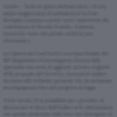
Londra – Sotto la spinta dell’esecutivo e di una
ampia maggioranza di parlamentari la Gran
Bretagna continua a porre nuovi mattoncini alla
costruzione di Piccolo Fratello, il sistema
intercetta-tutto che presto vedrà la luce
oltremanica.
La Camera dei Lord ha ieri concluso l’esame del
RIP (Regulation of Investigatory Powers Bill)
operando una serie di aggiunte al testo originale
della proposta del Governo, senza però andare
incontro alle richieste-proteste che da settimane
accompagnano l’iter del progetto di legge.
Tra le novità c’è la possibilità per i provider di
denunciare le forze dell’Ordine se le informazioni
che queste prelevano dalle loro reti divengono di