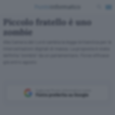
Piccolo fratello è uno
zombie
Alla Camera dei Lord cambia la legge britannica per le
intercettazioni digitali di massa. La proposta è stata
definita "zombie" da un parlamentare. Forse efficace
già entro agosto
Aggiungi Punto Informatico come
Fonte preferita su Google