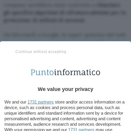
company sarebbero state costrette a
rilasciare
gli specifici algoritmi di cifratura adottati per la
protezione di milioni di account
.
Da Microsoft a Google, le super-potenze del web
hanno
smentito
categoricamente le indiscrezioni
trapelate a mezzo stampa: nessuno avrebbe mai
Continue without accepting
consegnato password o algoritmi di cifratura alle
autorità federali. Un portavoce di Yahoo! ha poi
aggiunto che il rilascio di informazioni personali
può avvenire solo ed esclusivamente attraverso
un’ordinanza firmata da un giudice competente
,
We value your privacy
dunque secondo gli schemi legislativi nazionali.
We and our
1731 partners
store and/or access information on a
device, such as cookies and process personal data, such as
Al di qua dell’Atlantico, il commissario irlandese
unique identifiers and standard information sent by a device for
per la protezione dei dati personali (ODPC) ha
personalised advertising and content, advertising and content
measurement, audience research and services development.
risposto
alle interrogazioni presentate dal gruppo
With your permission we and our
1731 partners
may use