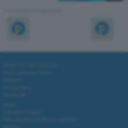
TI POTREBBE INTERESSARE
ChatGPT: che cos'è e come si usa
DALL·E cos'è e come funziona
Windows 11
Microsoft Teams
Microsoft 365
Fintech
Criptovalute Emergenti
Migliori piattaforme per Bitcoin e criptovalute
Metaverso