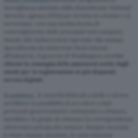
sorveglianza adottato dalla statunitense
National
Security Agency
(NSA) per la lotta al crimine e al
terrorismo, con una inedita forma di
coinvolgimento delle principali web company.
Stando alle indiscrezioni riportate alla stampa
specializzata da misteriose fonti interne
all’industria, il governo di Washington avrebbe
chiesto la consegna delle password scelte dagli
utenti per la registrazione ai più disparati
servizi digitali
.
In sostanza
, le autorità federali a stelle e strisce
avrebbero la possibilità di accedere a dati
personali genericamente sottoposti a cifratura,
sarebbero in grado di visionare la corrispondenza
elettronica privata dei netizen. Sempre secondo
le fonti rimaste anonime, le varie Internet