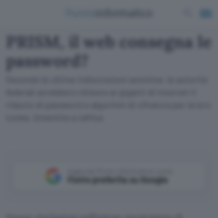
PRISM, il web consegna le
password?
Secondo le ultime indiscrezioni anonime, le autorità
federali avrebbero chiesto ai giganti di Internet il
rilascio di password e algoritmi di cifratura per la loro
tutela. Smentite a raffica
Aggiungi Punto Informatico come
Fonte preferita su Google
Nuove rivelazioni
sull’esteso programma di