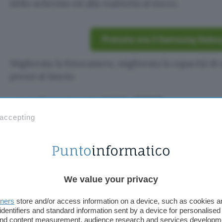
dello schermo ed alla reattività al tocco.
Prenota ora il Samsung Galaxy
Migliorata la fotocamera, migliorata la capacità di 
prezzi al lancio:
€1249
nella versione da 256GB:
 accepting
nella versione da 512GB: €1369
IMMAGINI
We value your privacy
tners
store and/or access information on a device, such as cookies 
identifiers and standard information sent by a device for personalised
 and content measurement, audience research and services developm