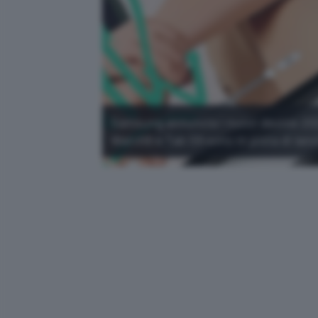
Samsung annuncia i nuovi device 20
Watch6 e Tab S9 sono in pista di lanci