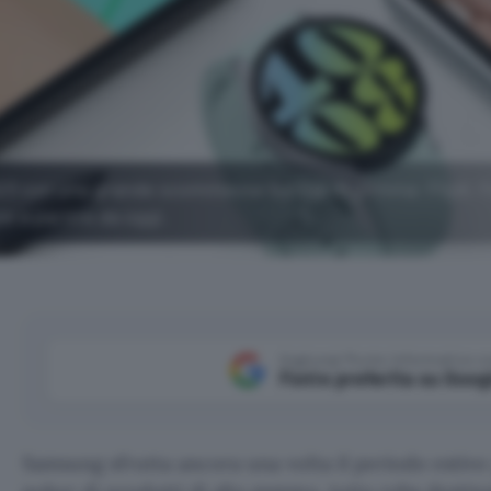
23 con una grande scommessa sui top di gamma: Flip6, F
o a partire da oggi.
Aggiungi Punto Informatico 
Fonte preferita su Goog
Samsung sfrutta ancora una volta il periodo estivo 