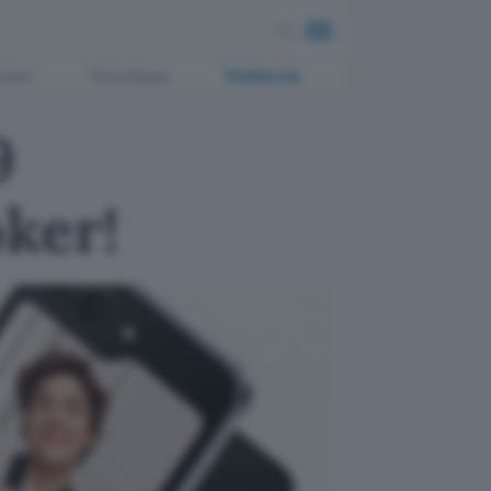
ment
Tecnologia
Pubblicità
9
ker!