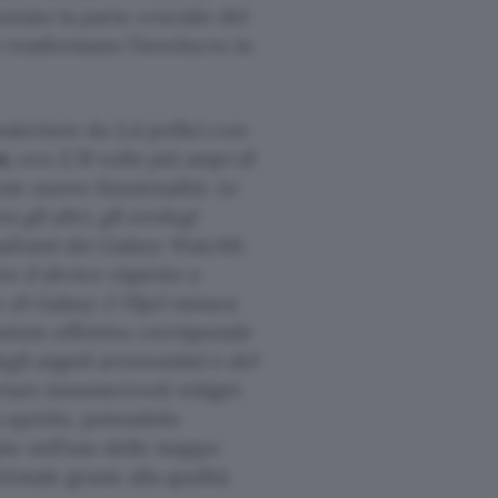
ziato la parte cruciale del
o trasformano l’involucro in
osteriore da 3,4 pollici con
w,
ora 3,78 volte più ampi di
se nuove funzionalità. Le
gli altri, gli orologi
uadranti dei Galaxy Watch6,
 il device rispetto a
 di Galaxy Z Flip5 misura
zazione effettiva corrisponde
degli angoli arrotondati e del
ortare innumerevoli widget
 aprirlo, potendolo
io nell’uso delle mappe
imale grazie alla qualità