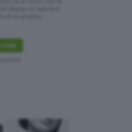
iche di un device che ha
dei display ed esploso il
iù di un semplice
y Fold5
vi prezzi: