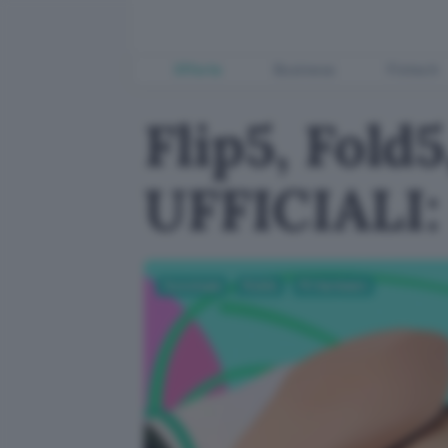
Offerte
Business
Fintech
Flip5, Fold
UFFICIALI:
Tecnologia
Mobile
PC Hardware