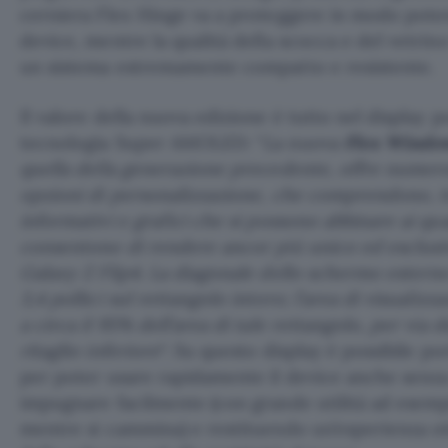
cerniera Flex Hinge va a proteggere in modo poten
device, mentre la qualità della scocca e del vetrin
un sistema estremamente compatto e resistente.
Il valore della nuova edizione è tutto nel display p
tecnologia Super AMOLED: “
La nuova
Flex Windo
quella della generazione precedente, offre numero
opzioni di personalizzazione, che comprendono, tra 
informativi e grafici che si possono abbinare ai q
consentono di rendere ancor più unico ed esclusivo
Galaxy Z Flip4. La diagonale dello schermo esterno
3,4 pollici sul rettangolo intero; l’area di visualiz
a circa il 95% dell’area di tale rettangolo, per via 
ritaglio inferiore
“. Su questo display è possibile p
per poter usare rapidamente il device anche senza
impugnare facilmente (con grande utilità ad esemp
mentre si cammina) e restituendo un’esperienza ott