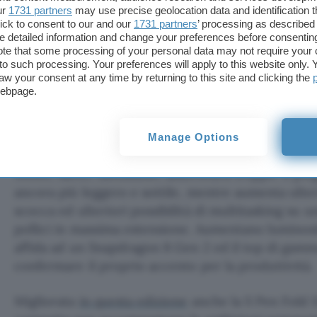
ur
1731 partners
may use precise geolocation data and identification 
ick to consent to our and our
1731 partners
’ processing as described 
detailed information and change your preferences before consenting
te that some processing of your personal data may not require your 
t to such processing. Your preferences will apply to this website only
aw your consent at any time by returning to this site and clicking the
webpage.
Samsung Galaxy Fold5
Manage Options
Molto, tanto, tantissimo, addirittura troppo. Il p
ancora più leggero e sottile, mentre aumenta ulter
scocca ed ulteriori possibilità di multitasking su 
pollici in massima estensione. Aumentano luminosità
affida ad un Snapdragon 8 Gen 2 ed il top di gamm
confermare il proprio accento per la produttività.
Migliorata
in questa edizione
anche la S Pen Fold Ed