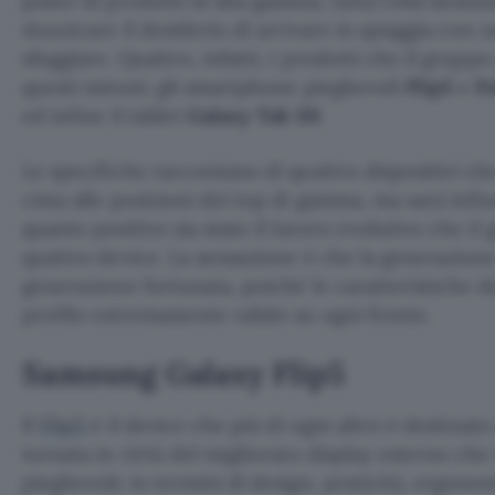
poker di prodotti di alta gamma, tutta roba destina
stuzzicare il desiderio di arrivare in spiaggia con
sfoggiare. Quattro, infatti, i prodotti che il grup
questi minuti: gli smartphone pieghevoli
Flip5
e
F
ed infine il tablet
Galaxy Tab S9
.
Le specifiche raccontano di quattro dispositivi che 
cima alle posizioni dei top di gamma, ma sarà infin
quanto positivo sia stato il lavoro evolutivo che il
quattro device. La sensazione è che la generazion
generazione fortunata, poiché le caratteristiche d
profilo estremamente valido su ogni fronte.
Samsung Galaxy Flip5
Il
Flip5
è il device che più di ogni altro è destinato
tornata in virtù del migliorato display esterno ch
pieghevole in termini di design, praticità, ergonom