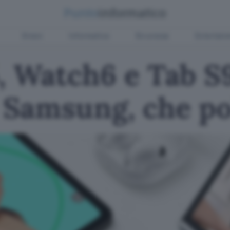
Green
Informatica
Sicurezza
Entertain
5, Watch6 e Tab S
 Samsung, che po