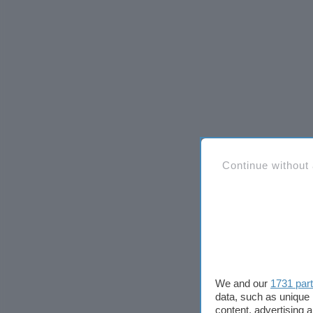
Continue without
We and our
1731 par
data, such as unique 
content, advertising