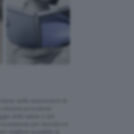
ersione dello smartwatch di
 edizioni precedenti
gio della salute e del
a scommesso per introdurre
nto migliore possibile al