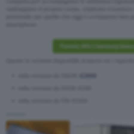
compatta per accompagnare le ambizioni ergonom
raddoppiato il proprio corpo, triplicato il numero 
potenziale per quello che oggi è ovviamente ben p
smartphone.
Prenota ORA il Samsung Galax
Queste le versioni disponibili al lancio ed i rispetti
€1999
nella versione da 256GB:
nella versione da 512GB: €2119
nella versione da 1TB: €2359
IMMAGINI