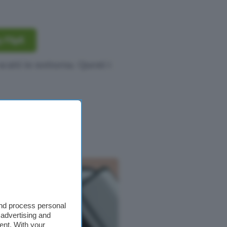
 Flip5
scatti in notturna. Questi i
and process personal
 advertising and
ent. With your