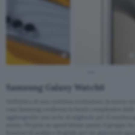
Samsung Galaxy Watch6
Nell’ottica di una continua evoluzione, la nuova v
casa Samsung conferma la bontà complessiva delle
aggiungendo una serie di migliorie per il monitorag
sonno. Proprio su quest’ultimo punto il gruppo h
funzioni di analisi e di guida per un approccio qua