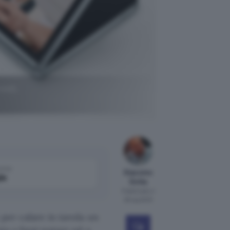
old5,
come
Giacomo
le
Dotta
Pubblicato il
26 lug 2023
per calare in tavola un