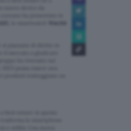
ta a farsi notare ed a
 un nuovo device da
po coreano ha presentato in
old5
, lo smartwatch
Watch6
si piazzano di diritto in
e il mercato a giudicare
 gruppo ha riversato sui
e 2023 possa essere una
ei prodotti tratteggiano un
 a farsi notare in questa
e trasforma lo smartphone
ia e utilità. Una nuova