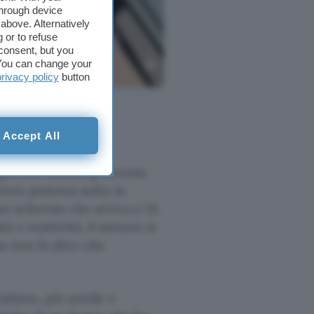
through device
above. Alternatively
 or to refuse
consent, but you
. You can change your
privacy policy
button
Accept All
ieghevole Samsung diventa
iore potenza sotto la
uno schermo che arriva a 7,6
 e reattività, il motore si
a non fa altro che
ition, più sottile e