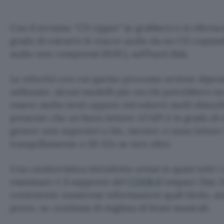
Con il termine “CD ripper” (o grabber) ci si riferi
grado di estrarre le tracce audio da un CD copiand
audio non compressi (WAV), sull’hard disk.
La velocità con cui questo processo avviene dipe
utilizzato: alcuni modelli più vecchi potrebbero n
essere molto lenti oppure introdurre molti disturb
presente che un buon lettore ATAPI è in grado di e
genere non superiori a 14x, mentre ci sono lettori
tranquillamente a 20-22x se non oltre.
Una caratteristica introdotta ormai in quasi tutti
esaminare è il supporto del
CDDB
(Compact Disc D
contenente numerose informazioni quali titolo, au
pezzo, su centinaia di migliaia di brani musicali.