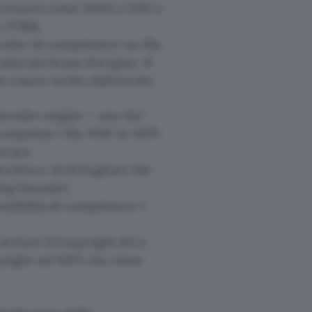
processori come MMX o SSE e
e (VBR).
ncoder di comprimere un file
ità del brano d’origine. Il
 essere scelto dall’utente.
encoder engine – uno dei
 comprime i file WAV in MP3
rcato.
itiva e al dettagliato file
Xing Encoder.
ssibilità di comprimere i
ettare il Copyright Bit e
pyright sul MP3 che viene