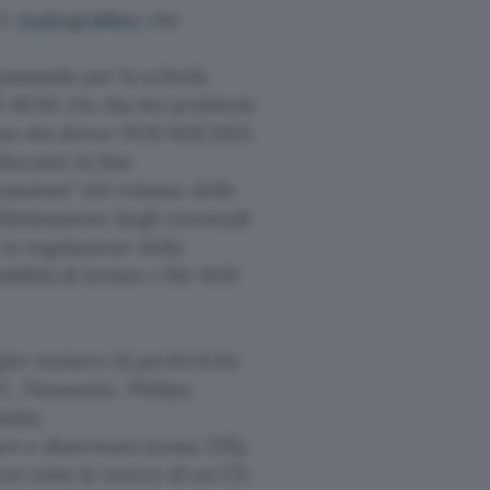
 è
Audiograbber
che
 (passando per la scheda
CD-ROM che dia dei problemi
l’uso dei driver DOS MSCDEX.
urante la fase
izzazione” del volume delle
eliminazione degli eventuali
, la regolazione della
bilità di inviare i file WAV
ggior numero di periferiche
, Panasonic, Philips,
maha.
re e shareware (costa 25$),
arre tutte le tracce di un CD