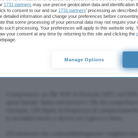
ur
1731 partners
may use precise geolocation data and identification 
forniti insieme al programma, non solo trasforma 
ick to consent to our and our
1731 partners
’ processing as described 
permette anche di trasformare i WAV in MP3, MP
detailed information and change your preferences before consenting
Sono supportati sia i lettori SCSI che ATAPI.
te that some processing of your personal data may not require your 
t to such processing. Your preferences will apply to this website only
Oltre che alla jitter correction, supporto per CDDB
aw your consent at any time by returning to this site and clicking the
estrazione, con CDCopy è possibile combinare più
webpage.
file senza alcun gap (spazio temporale fra le tracce
Internet i
testi dei brani
od ancora creare le coper
Manage Options
CDCopy, disponibile in versione shareware, dopo 3
essere acquistato per 20$.
Comprimere un file WAV in formato MP3, nel 90% d
quasi banale: basta selezionare i file da comprimere,
esempio, 128 Kbps), la frequenza di campionamento
la modalità mono o stereo ed il gioco è fatto.
Gli elementi che contraddistinguono i migliori enc