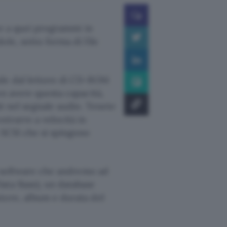
sce a quei programmi in
ole, sotto forma di file
nde dal lettore di CD-ROM
on avere questa capacità,
i nel segnale audio. Tenete
strarre a velocità in
 SCSI che si spingono
 i software che andremo ad
ata Base), un database
tore, album e durata del