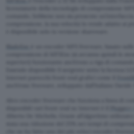
MP3Enc
è l’encoder a 32 bit sviluppato dalla Frau
licenziatarie della tecnologia di compressione MP3
comando. Sebbene non sia presente un’interfaccia 
compressione, la sua velocità lo rende adatto ai p
è disponibile solo in versione shareware.
BladeEnc
è un encoder MP3 freeware, basato sulle
compressione di MP3Enc (si avranno quindi le st
superiori) funzionante anch’esso a riga di comando
Essendo disponibile il sorgente sotto la licenza LGP
Internet parecchi front-end grafici come il
Front
anch’esso freeware, sviluppato dall’italiano Davide
Altro encoder freeware che funziona a linea di co
disponibili vari front-end su Internet è il
Plugger
Alberto De Michelis. Grazie all’algoritmo utilizzato 
stata una riduzione del 25% nei tempi di compres
che ne ha fatto uno dei più veloci encoder freewar