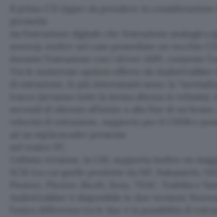
Il primo CD ripper da prendere in considerazione
permette
sia l’estrazione digitale che l’estrazione analogica
sonora), inoltre nel caso possediate un vecchio 
durante l’estrazione con i driver ASPI, consente 
Tra le numerose opzioni offerte da AudioGrabber d
di estrazione, le più interessanti sono: la “normal
tracce (avranno tutte la stessa altezza in volume), 
secondi di silenzio all’inizio o alla fine di un brano
velocità di estrazione, supporto per il CDDB e possi
ad un mp3encoder presente
nel vostro PC.
L’ultima versione, la 1.50, supporta inoltre un ma
SCSI tra cui quelle prodotte da HP, Nakamichi, NEC
Pioneer, Plextor, Ricoh, Sony, TEAC, Toshiba e Ya
AudioGrabber è disponibile in due versioni: freewa
l’unica differenza tra le due è la possibilità di estr