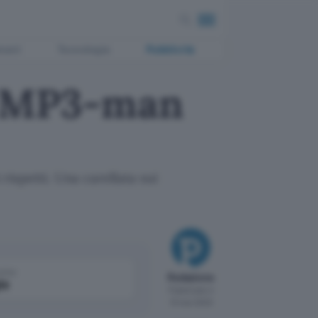
ment
Tecnologia
Pubblicità
to MP3-man
spetti. Una carellata sui
come
Redazione
le
Pubblicato il
13 mar 2000