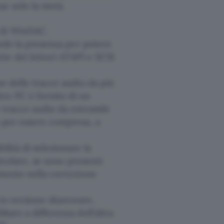
ae solo la metà.
 di WinDAC.
hiede la presenza per potere
te dei lettori ATAPI e SCSI
ne delle tracce audio da più
ro PC è fornito di un
e tracce audio da entrambi
o per essere compresa, a
ilità di selezionare la
ticolare, se sono presenti
amento nella correzione
 in versione shareware,
bare a differenza dell’altra