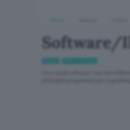
Offerte
Business
Fintech
Software/I
Business
Diritto e Informatica
Ecco quali software non dovrebbero
principali programmi per il grabbin