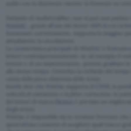
audio con la shareware mentre la freeware ne estr
Parlando di AudioGrabber, non si può non parlare
WinDAC
, grazie all’uso dei driver ASPI di cui ric
funzionare correttamente, supporta la maggior par
attualmente in circolazione.
La caratteristica principale di WinDAC è l’estrazio
lettori contemporaneamente: se ad esempio il vost
lettore e di un masterizzatore, potrete grabbare l
allo stesso tempo. L’interfaccia richiede del temp
causa della poca chiarezza delle icone.
Inutile dire che WinDac supporta il CDDB, la possib
velocità di estrazione e la jitter correction. In par
dei lettori di marca
Plextor
è previsto un miglior
degli errori.
WinDac è disponibile sia in versione freeware che
quest’ultima consente di scegliere quali tracce grab