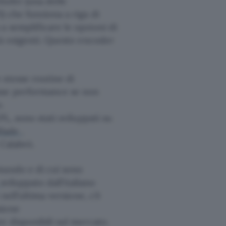
nhofer (una delle
) che funziona a riga di
a semplificare le opzioni di
iù esigenti. Questo encoder
 stesse routine di
esse performance se non
.
L, sono stati sviluppati su
Blade
,
 Calabrò.
mando e di cui sono
+
sviluppato dall’italiano
nell’ultima versione, c’è
sione
e disponibili sul mercato.