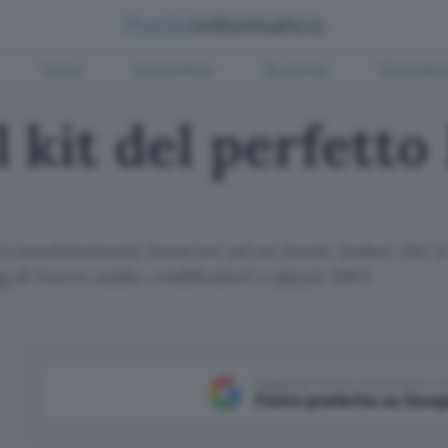
Green
Informatica
Sicurezza
Entertain
l kit del perfet
 assolutamente mancare ad un music maker che si ri
g di tracce audio, codificatori e player MP3
Aggiungi Punto Informatico 
Fonte preferita su Goog