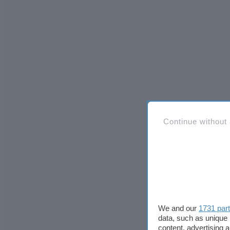
Continue without
We and our
1731 par
data, such as unique 
content, advertising