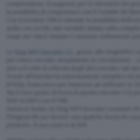
compressione, il supporto per le istruzioni dei 
la possibilità di comprimere con il Variable Bit Rat
Con il termine VBR si intende la possibilità dell’e
audio con un bit rate variabile basato sulla compless
range dei valori minimo e massimo solitamente può
Lo
Xing MP3 Encoder 1.5
, grazie allo XingMPEG 
più veloci encoder attualmente in circolazione –
sino a 8 volte la velocità degli altri encoder sul me
Grazie all’interfaccia estremamente semplice ed intu
di help, basta poco per imparare ad utilizzare lo 
Ma il vero punto di forza di questo encoder è la po
WAV in MP3 con il VBR.
Dulcis in fundo, lo Xing MP3 Encoder consente di s
l’Original Bit per fornire una qualche forma di co
prodotto. Il suo costo è di 20$