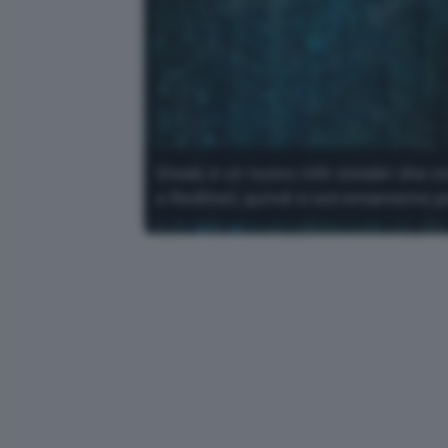
Stealc è un nuovo info-stealer che c
e Redline), quindi è estremamente p