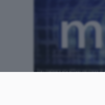
Tra i malware più diffusi nel mese di 
dati sensibili da oltre tre anni.