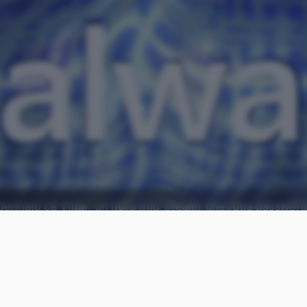
gennaio c'è Vidar, un noto info-stealer che ruba password 