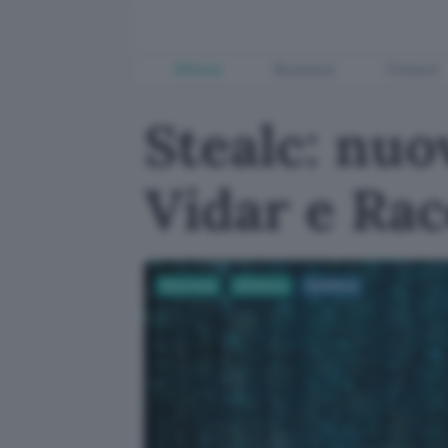
Offerte
Business
Fintech
Stealc: nuo
Vidar e Ra
Sicurezza
Antivirus
Antivirus