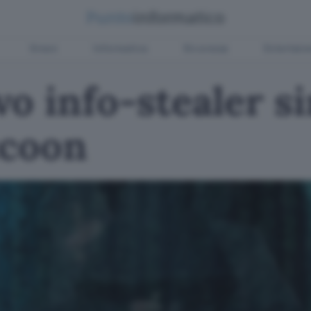
Green
Informatica
Sicurezza
Entertain
vo info-stealer si
ccoon