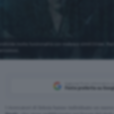
ondivide molte funzionalità con malware simili (Vidar, Ra
ericoloso.
Aggiungi Punto Informatico 
Fonte preferita su Goog
I ricercatori di Sekoia hanno individuato un nuov