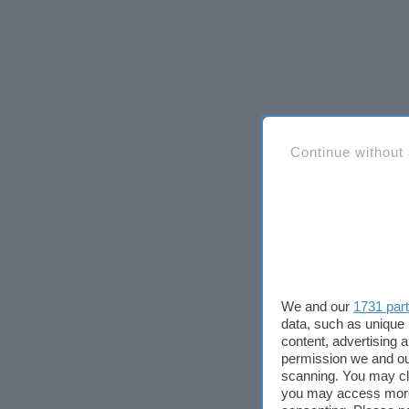
Continue without
We and our
1731 par
data, such as unique 
content, advertising
permission we and o
scanning. You may cl
you may access more 