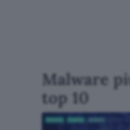
Malware più
top 10
Sicurezza
Antivirus
Antivirus