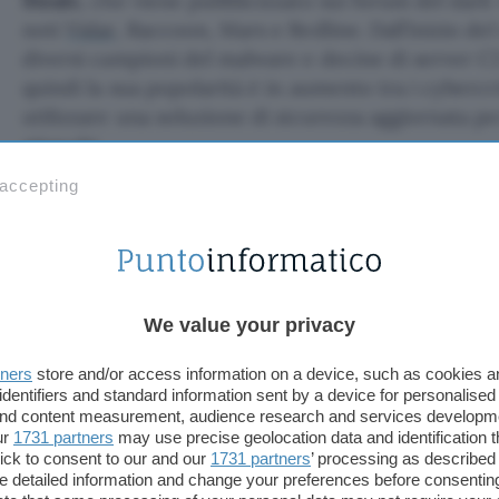
Stealc
, che viene pubblicizzato sui forum del dar
noti
Vidar
, Raccoon, Mars e Redline. Dall’inizio del
diversi campioni del malware e decine di server 
quindi la sua popolarità è in aumento tra i cybercr
utilizzare una soluzione di sicurezza aggiornata p
attacchi.
 accepting
Proteggi tutti i dispositivi con Nort
Stealc: analisi delle funzionalità
We value your privacy
In base alle informazioni pubblicate da un utente,
tners
store and/or access information on a device, such as cookies 
browser, dalle estensioni dei wallet per criptovalu
identifiers and standard information sent by a device for personalised
varie applicazioni, tra cui i client email. Il malwar
 and content measurement, audience research and services developm
ur
1731 partners
may use precise geolocation data and identification 
specifici file e offre anche funzionalità di loader.
ick to consent to our and our
1731 partners
’ processing as described 
tramite un pannello di amministrazione, usato per 
detailed information and change your preferences before consenting