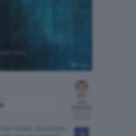
ccoon, Mars
Pixabay
come
Luca
le
Colantuoni
Pubblicato il
21 feb 2023
o info-stealer, denominato