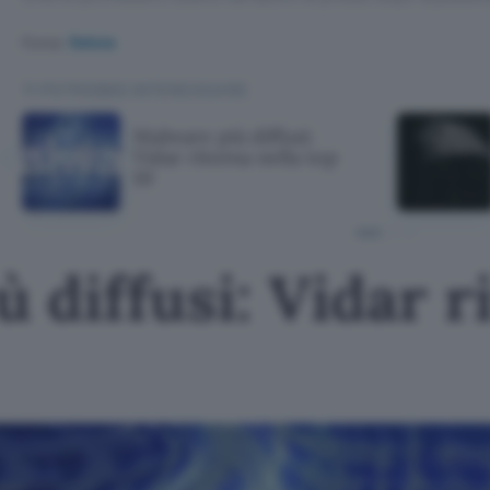
Fonte:
Sekoia
TI POTREBBE INTERESSARE
Malware più diffusi:
Vidar ritorna nella top
10
 diffusi: Vidar r