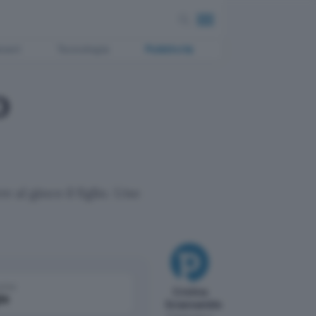
ment
Tecnologia
Pubblicità
o
 al gioco il figlio. Uno
come
Cristina
le
Sciannamblo