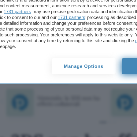
La punizione videoludica escogitata dal padre
non 
 and content measurement, audience research and services developm
ur
1731 partners
effetti sperati: invece di convincere Xiao Feng a c
may use precise geolocation data and identification 
ick to consent to our and our
1731 partners
’ processing as described 
piattaforma di gioco preferita, il giovane avrebbe
detailed information and change your preferences before consenting
genitore per convincerlo della sua volontà di trov
te that some processing of your personal data may not require your 
t to such processing. Your preferences will apply to this website only
una qualsiasi, bensì un lavoro che potesse soddisfa
aw your consent at any time by returning to this site and clicking the
E del fatto che ci sia bisogno di tempo, altro tempo
webpage.
progressi compiuti per affrancarlo da questa pres
videoludica: pare comunque che il padre abbia rich
Manage Options
killer virtuali. (
C.S.
)
TI POTREBBE INTERESSARE
Nintendo: la 3DS non ha
effetti collaterali