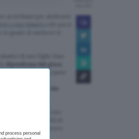
Pubblicato il
8 gen 2013
re ai richiami per dedicarsi
rere a una misura
a dir poco
e in grado di mettere in
olastici di suo figlio Xiao
lla
dipendenza dal gioco
 trovare un lavoro da parte
oluzione definitiva
o preferito da Xiao,
che
o del giovane
.
oludici avrebbero dovuto
a improvvise difficoltà di
ra per cercare un lavoro.
and process personal
 advertising and