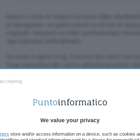
Stanco e stufo di vedere il proprio figlio disobbedi
al videogames, un padre cinese ha deciso di
ricor
originale: assumere un killer professionista virtual
riga il giovane indisciplinato.
Secondo il signor Feng, il motivo dei cattivi voti sc
Feng rispondeva alle cattive abitudini prodotte da
online
, ragione alla base anche della difficoltà di
del 23enne. Feng ha così
deciso di passare
a una s
 accepting
assoldando alcuni personaggi, all’interno del gioc
fossero in grado di sconfiggere le abilità di gioc
Secondo i piani
di mister Feng, i personaggi vide
superare in bravura Xiao, il quale, contrariato dall
We value your privacy
gioco, si sarebbe deciso a mollare joystick e tastie
tners
store and/or access information on a device, such as cookies 
identifiers and standard information sent by a device for personalised