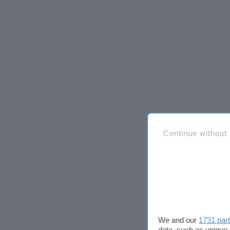
Continue without
We and our
1731 par
data, such as unique 