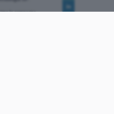
sima la campagna
tesa in Giappone per il 26
riportato che la visione
causare un non corretto
ore ai sei anni. L’esito della
re se e quanto il cervello
prolungati, sembrava aver
 molti genitori.
he i bambini la cui vista
 rischi, dovevano giocare
sualizzazione dello schermo,
nfluenza negativa sullo
i genitori ad utilizzare il
 disattivare la tecnologia