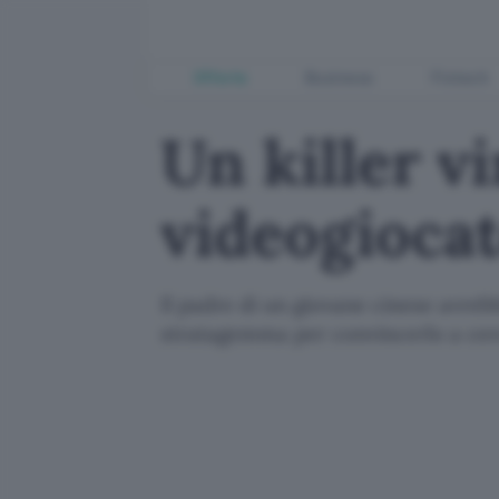
Offerte
Business
Fintech
Un killer vi
videogioca
Il padre di un giovane cinese avrebb
stratagemma per convincerlo a cer