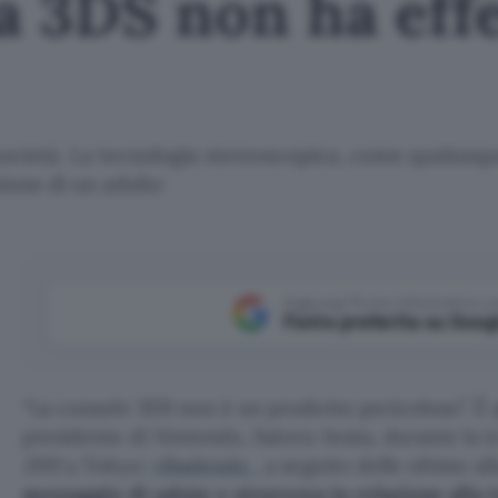
a 3DS non ha effe
a società. La tecnologia stereoscopica, come qualunq
ione di un adulto
Aggiungi Punto Informatico 
Fonte preferita su Goog
“La console 3DS non è un prodotto pericoloso”. È
presidente di Nintendo, Satoru Iwata, durante la t
2011
a Tokyo:
ribadendo
, a seguito delle ultime al
messaggio di salute e sicurezza in relazione alla