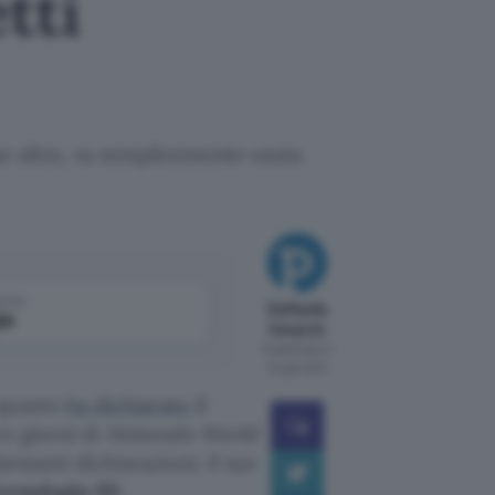
tti
ue altra, va semplicemente usata
come
Raffaella
le
Gargiulo
Pubblicato il
10 gen 2011
 quanto
ha dichiarato
il
re giorni di
Nintendo World
larmanti dichiarazioni, il suo
 tecnologia 3D
.