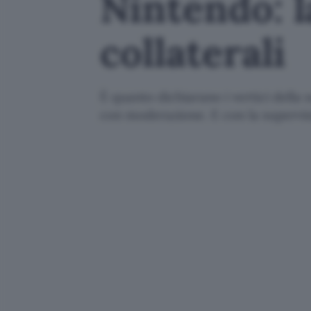
Nintendo: l
collaterali
È quanto dichiarano i vertici dell
con moderazione. E con la supervis