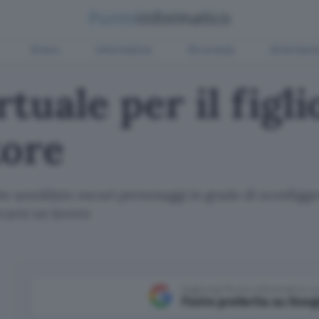
Green
Informatica
Sicurezza
Entertain
rtuale per il figli
tore
e assoldato oscuri personaggi in grado di sconfiggere
carsi un lavoro
Aggiungi Punto Informatico 
Fonte preferita su Goog