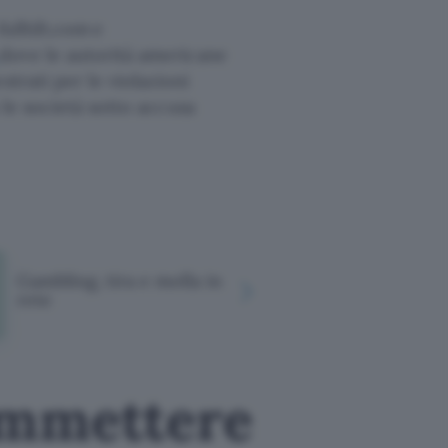
fulltilt.com
e
dove le autorità americane
trati per le violazioni
 le società sotto accusa
Gambling, tira e molla in
rete
ommettere