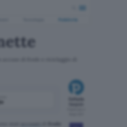
ment
Tecnologia
Pubblicità
nette
 accuse di frode e riciclaggio di
come
Raffaella
le
Gargiulo
Pubblicato il
18 apr 2011
sono stati
accusati
di
frode