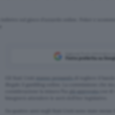
a indietro sul gioco d'azzardo online. Poker e scomme
a
Aggiungi Punto Informatico 
Fonte preferita su Goog
Gli Stati Uniti
stanno pensando
di togliere il ban
illegale il gambling online. La commissione che st
considerazione la misura l’ha
già approvata
con 41 
bisognerà attendere le sorti dell’iter legislativo.
Da quattro anni negli Stati Uniti sono state messe