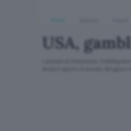
Offerte
Business
Fintech
USA, gambl
I domini di Pokerstars, Fulltiltpoke
denaro sporco il mondo del gioco d