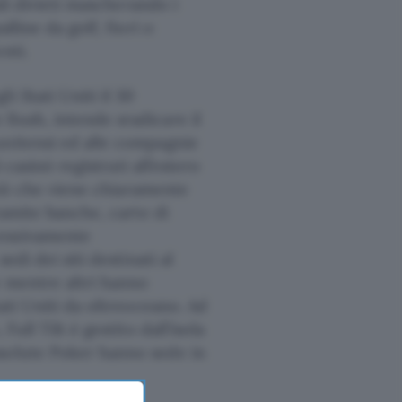
ali divieti mascherando i
lline da golf, fiori o
nti.
i Stati Uniti il 30
 Bush, intende sradicare il
unitensi ed alle compagnie
 casinò registrati all’estero
 ciò che viene chiaramente
ramite banche, carte di
cessivamente
edi dei siti destinati al
e mentre altri hanno
tati Uniti da oltreoceano. Ad
Full Tilt è gestito dall’isola
bsolute Poker hanno sede in