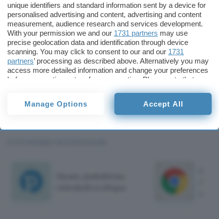
unique identifiers and standard information sent by a device for
personalised advertising and content, advertising and content
E dopo L4D verrà la volta della conversione del
measurement, audience research and services development.
With your permission we and our
1731 partners
may use
Source Engine, codice di base di tutti i titoli
precise geolocation data and identification through device
videoludici rilasciati da Valve (su Windows) dal
scanning. You may click to consent to our and our
1731
2004 (Half-Life 2) in poi.
partners
’ processing as described above. Alternatively you may
access more detailed information and change your preferences
before consenting or to refuse consenting. Please note that
Alfonso Maruccia
some processing of your personal data may not require your
consent, but you have a right to object to such processing. Your
Manage Options
Accept All
Alfonso Maruccia
preferences will apply to this website only. You can change
your preferences or withdraw your consent at any time by
Pubblicato il 17 lug 2012
returning to this site and clicking the
privacy policy
button at the
bottom of the webpage.
TI POTREBBE INTERESSARE
Chro
Steam, piattaforma
AI da
videoludica ubiqua
disat