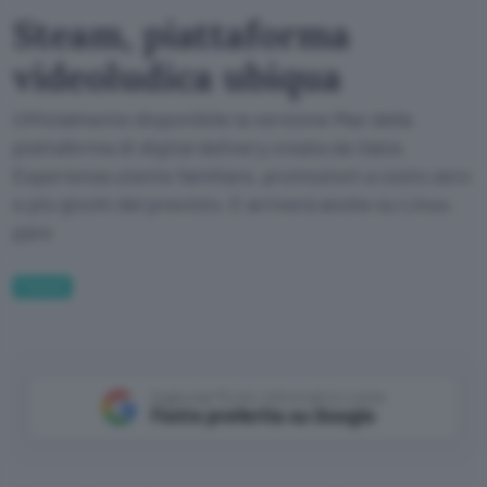
Steam, piattaforma
videoludica ubiqua
Ufficialmente disponibile la versione Mac della
piattaforma di digital delivery creata da Valve.
Esperienza utente familiare, promozioni a costo zero
e più giochi del previsto. E arriverà anche su Linux,
pare
Fintech
Aggiungi Punto Informatico come
Fonte preferita su Google