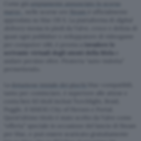
Come già
ampiamente annunciato lo scorso
marzo
, nelle scorse ore
Steam
è ufficialmente
approdata su Mac OS X. La piattaforma di
digital
delivery
messa in piedi da Valve, croce e delizia di
quasi ogni publisher e sviluppatore di videogame
per computer x86, è pronta a
invadere le
scrivanie virtuali degli utenti della Mela
e
andare persino oltre. Pirateria “auto-indotta”
permettendo.
La
dotazione iniziale dei giochi
Mac-compatibili,
tanto per cominciare, è superiore alle attese e
conta ben 63 titoli inclusi Torchlight, Braid,
Peggle, il MMOG City of Heroes e Portal.
Quest’ultimo titolo è stato scelto da Valve come
“offerta” speciale in occasione del lancio di Steam
per Mac, e può essere scaricato gratuitamente