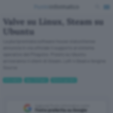
Valve su Linux, Steam su
Ubuntu
La pluripremiata software house statunitense
annuncia in via ufficiale il supporto al sistema
operativo del Pinguino. Presto su Ubuntu
arriveranno il client di Steam, Left 4 Dead e l'engine
Source
Informatica
App e Software
Sistemi operativi
Aggiungi Punto Informatico come
Fonte preferita su Google