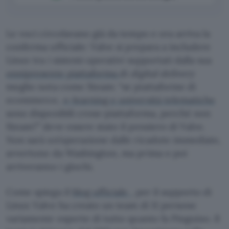
Le voci circolavano già da tempo e ora arriva la
conferma ufficiale: Valve si prepara a includere
Linux tra i sistemi operativi supportati dalla sua
onnipresente piattaforma
di
digital delivery
meglio nota come Steam: “se piattaforme di
ecommerce,
e-learning e università telematiche
sono disponibili cross-piattaforma, perché non
Steam?” deve essere stato il pensiero di Valve.
Non sarà un’operazione dalle ricadute immediate,
avvertono da Washington, ma prima o poi
arriveranno i giochi.
Come spiega il
blog ufficiale
, per il supporto di
Linux Valve ha creato un team di 11 persone
variamente esperte di tutto quanto fa Pinguino. Il