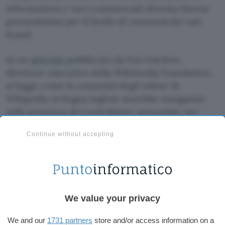
informazioni e voci commerciali diventa risorsa
preziosissima per il livello di
awarness
dei vari
brand.
In un
articolo
pubblicato da Sue Gardner,
direttore esecutivo della Wikimedia Foundation,
si legge come la comunità degli editor di
Wikipedia in lingua inglese starebbe indagando
sulla presenza dei contributor prezzolati, per
stanare lo sfruttamento di identità digitali
Continue without accepting
aggiuntive (
sockpuppet
). La stessa fondazione
californiana avrebbe
già bloccato più di 250
account per la violazione delle linee guida e i
termini d’uso della piattaforma
.
We value your privacy
Già alle prese con un pesante
esodo di editor
–
nell’estate del 2007,
i semplici editor di
We and our
1731 partners
store and/or access information on a