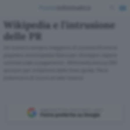
Wikipedia e l'intrusione
delle PR
Un numero sempre maggiore di società sfrutta la
popolare enciclopedia libera per divulgare sapere
commerciale a pagamento. Wikimedia blocca 250
account per violazione delle linee guida. Ma la
polemica è di nuovo al calor bianco
Aggiungi Punto Informatico come
Fonte preferita su Google