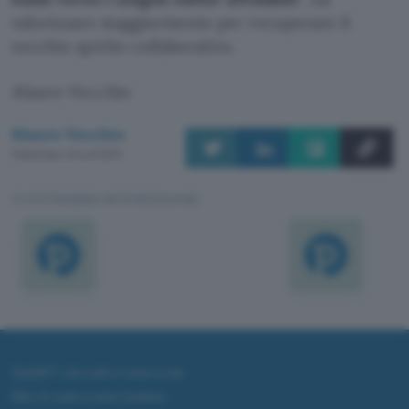
valorizzare maggiormente per recuperare il
vecchio spirito collaborativo.
Mauro Vecchio
Mauro Vecchio
Pubblicato il 24 ott 2013
TI POTREBBE INTERESSARE
ChatGPT: che cos'è e come si usa
DALL·E cos'è e come funziona