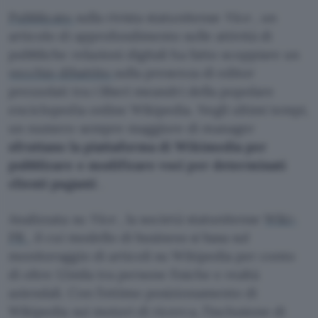
Pubblicato
sulla rivista statunitense
Vice
, un
articolo di approfondimento sulle attività di
pubbliche relazioni digitali ha fatto scoppiare un
vecchio dibattito
sulla presenza di editor
prezzolati tra i liberi meandri della popolare
enciclopedia online Wikipedia. Negli ultimi tempi,
un numero sempre maggiore di manager
sfruttano la piattaforma di Wikimedia per
pubblicare e modificare voci per determinati
clienti paganti
.
Analizzata su
Vice
, la società statunitense
Wiki-
PR
, il cui modello di business si basa sul
monitoraggio di articoli su Wikipedia per conto
di oltre 12mila tra persone fisiche e realtà
aziendali. Con l’ottimo posizionamento di
Wikipedia sui motori di ricerca, l’inclusione di