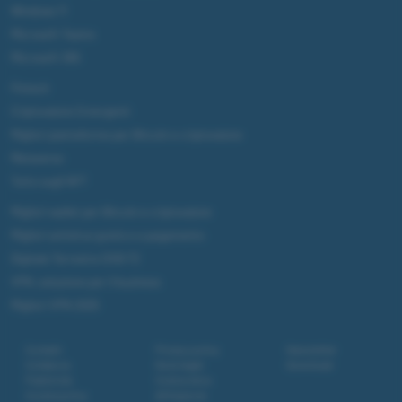
Windows 11
Microsoft Teams
Microsoft 365
Fintech
Criptovalute Emergenti
Migliori piattaforme per Bitcoin e criptovalute
Metaverso
Tutto sugli NFT
Migliori wallet per Bitcoin e criptovalute
Migliori antivirus gratis e a pagamento
Digitale Terrestre DVB-T2
VPN, soluzione per il business
Migliori VPN 2025
Contatti
Privacy policy
Newsletter
Collabora
Note legali
Download
Pubblicità
Codice etico
Cookie policy
Affiliazione