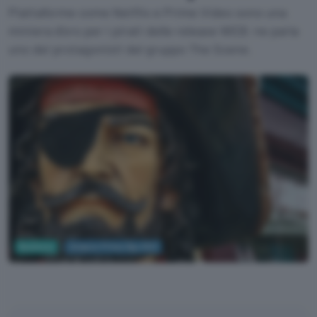
Piattaforme come Netflix e Prime Video sono una
miniera d'oro per i pirati delle release WEB: ne parla
uno dei protagonisti del gruppo The Scene.
Business
Amazon Prime Day 2021
Scott Umstattd, Unsplash