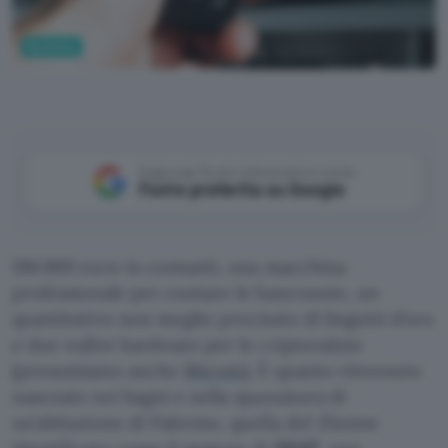
Business
Pixabay
Aggiungi Punto Informatico come
Fonte preferita su Google
186.900 euro in contanti, una macchina
professionale per contare le banconote, un
quantitativo non meglio precisato di lingotti d’oro
e due wallet hardware per le criptovalute
(presumiamo anche
Bitcoin
). È quanto rinvenuto
nascosto nei bagni e nella spazzatura di
un’abitazione di Palermo, quella del 35enne