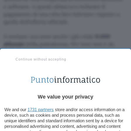
e software. A questi ultimi era richiesto il
pagamento di una cifra ben inferiore rispetto a
quella dell’offerta ufficiale.
A tremare ora sono anche i già citati
11.000
abbonati
della piattaforma. Per loro non è da
escludere la possibilità di una
sanzione
che può
arrivare a diverse migliaia di euro, anche per la
Continue without accepting
sola fruizione del servizio senza finalità di lucro.
L’intervento della Polizia
Postale
We value your privacy
Il blocco dell’attività reso possibile dal lavoro
We and our
1731 partners
store and/or access information on a
della sezione
Financial Cybercrime
ha permesso
device, such as cookies and process personal data, such as
di assestare un colpo decisivo a ZSAT, il cui
unique identifiers and standard information sent by a device for
personalised advertising and content, advertising and content
business è definito “milionario”. Parte dei