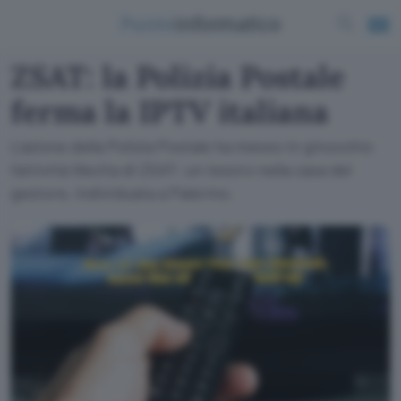
ZSAT: la Polizia Postale
ferma la IPTV italiana
L'azione della Polizia Postale ha messo in ginocchio
l'attività illecita di ZSAT: un tesoro nella casa del
gestore, individuata a Palermo.