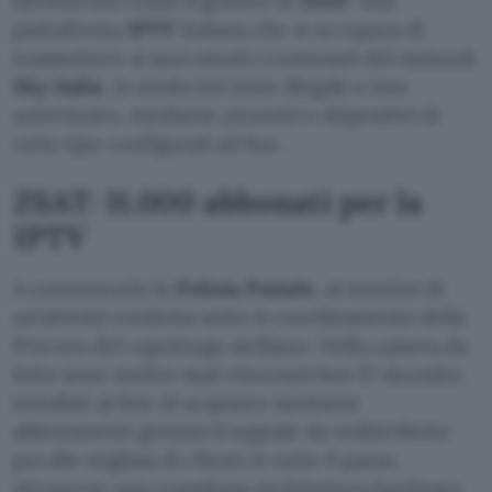
identificato come il gestore di
ZSAT
, una
piattaforma
IPTV
italiana che si occupava di
trasmettere ai suoi utenti i contenuti del network
Sky Italia
, in modo del tutto illegale e non
autorizzato, mediante
pezzotti
o dispositivi di
vario tipo configurati ad hoc.
ZSAT: 11.000 abbonati per la
IPTV
A comunicarlo la
Polizia Postale
, al termine di
un’attività condotta sotto il coordinamento della
Procura del capoluogo siciliano. Nella camera da
letto sono inoltre stati rinvenuti ben 57 decoder,
installati al fine di acquisire mediante
abbonamenti genuini il segnale da redistribuire
poi alle migliaia di clienti in tutto il paese,
attraverso una complessa architettura hardware