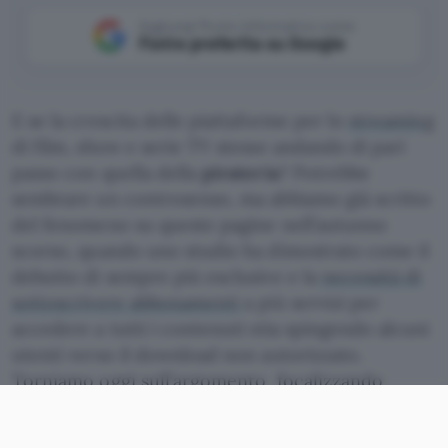
Aggiungi Punto Informatico come
Fonte preferita su Google
E se la crescita delle piattaforme per lo
streaming
di film, show e serie TV stesse andando di pari
passo con quella della
pirateria
? Potrebbe
sembrare un controsenso, ma abbiamo già scritto
del fenomeno su queste pagine nell’autunno
scorso, quando uno studio ha dimostrato come il
debutto di sempre più esclusive e la
necessità di
sottoscrivere abbonamenti
a più servizi per
accedere a tutti i contenuti stia spingendo alcuni
utenti verso il download non autorizzato.
Torniamo oggi sull’argomento, focalizzando
l’attenzione sulle
release WEB
(o WEB-DL).