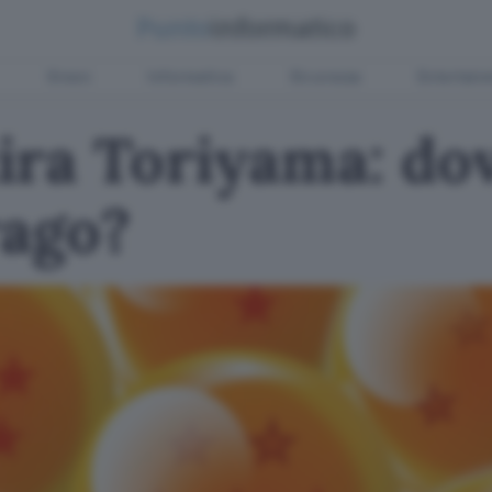
Green
Informatica
Sicurezza
Entertain
ira Toriyama: dov
rago?