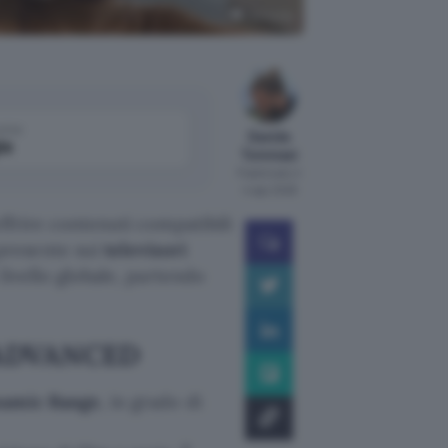
Samsung
come
Davide
le
Tommasi
Pubblicato il
4 ago 2026
offrire contenuti compatibili
 presente sui
televisori
 livello globale, partendo
+ ADVANCED
namic Range
, in grado di