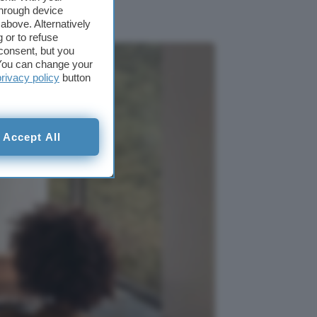
through device
above. Alternatively
 or to refuse
consent, but you
. You can change your
privacy policy
button
Accept All
ità visiva