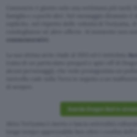
L’annuncio è giunto solo una settimana più tardi. Il
famiglia e a pochi altri. Nel messaggio diramato è
esplicito, nel rispetto delle volontà di Toriyama, di
condoglianze né altre offerte. Al momento non sono
commemorativi
.
La sua ultima serie risale al 2013 ed è intitolata
Jac
tratta di un particolare prequel e spin-off di Drag
alcuni personaggi), che vede protagonista un polizi
navicella cade sulla Terra in seguito a un malfunzi
di sempre.
Guarda Dragon Ball in strea
Akira Toriyama è morto e lascia un’eredità cultural
lungo tempo apprezzabile ben oltre i confini dell’