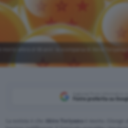
è morto all'età di 68 anni: la scomparsa di Akira Toriyama
Aggiungi Punto Informatico 
Fonte preferita su Goog
La notizia è che
Akira Toriyama
è morto. Giunge a