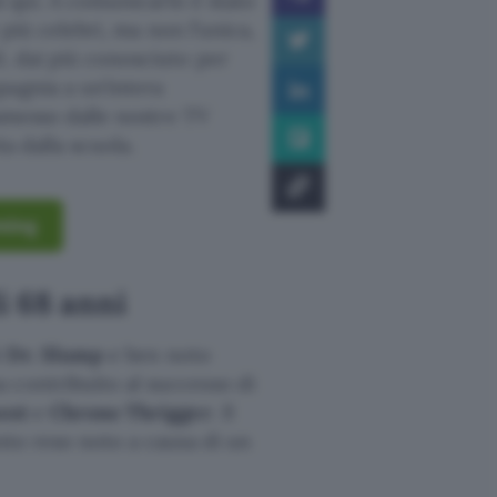
si qui. A comunicarlo è stato
 più celebri, ma non l’unica,
0, dai più conosciuto per
agnia a un’intera
asmesso dalle nostre TV
ta dalla scuola.
ming
i 68 anni
i
Dr. Slump
e ben noto
 contribuito al successo di
est
e
Chrono Thrigger
. Il
nto reso noto a causa di un