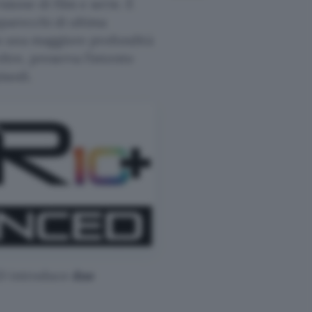
sione di film e serie. È
pparecchi di ultima
n una maggiore profondità
ltre, preserva l’intento
isodi.
ED introduce
due