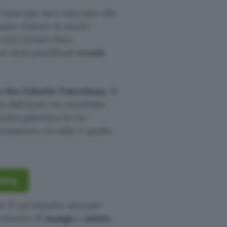
 funerale sarà riservato alla
 stato chiesto in modo
 non inviare fiori,
 stati pianificati
eventi
o the Galactic Patrolman
. Si
on Ball (con cui condivide
otto galattico la cui
onamento. Lo stile è quello
ming
e il cui impatto sarà per
universo di
manga
e
anime
.