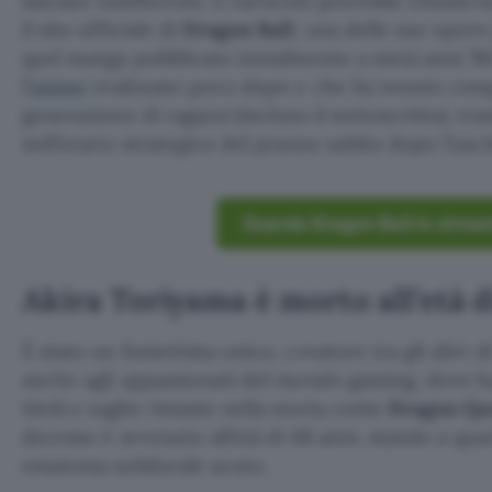
lasciare indifferenti. E l’articolo potrebbe chiuder
il sito ufficiale di
Dragon Ball
, una delle sue opere
quel manga pubblicato inizialmente a metà anni ’8
l’
anime
realizzato poco dopo e che ha tenuto comp
generazione di ragazzi (incluso il sottoscritto), tr
nell’orario strategico del pranzo subito dopo l’usci
Guarda Dragon Ball in strea
Akira Toriyama è morto all’età d
È stato un fumettista unico, creatore tra gli altri d
anche agli appassionati del mondo gaming, dove ha
titoli e saghe rimaste nella storia come
Dragon Qu
decesso è avvenuto all’età di 68 anni, stando a qua
ematoma subdurale acuto.