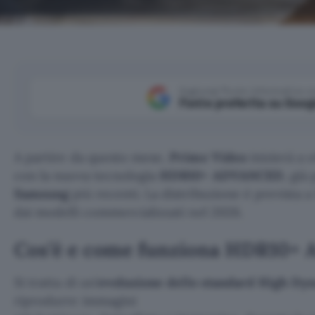
Aggiungi Punto Informatico 
Fonte preferita su Goog
A partire da questo mese,
Prime Video
inizierà a 
con la nuova tecnologia
HDR10+ ADVANCED
, già
Samsung
più recenti. La distribuzione è prevista a
dai modelli commercializzati nel 2026.
Cos’è e come funziona HDR10
Si tratta di un’
evoluzione dello standard High Dy
riprodurre immagini