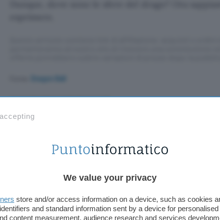
Dunque, dove sono le sfere del drago? Ora sappia
esprimere.
Questo articolo contiene link di affiliazione: acquisti o ordini e
permetteranno al nostro sito di ricevere una commissione ne
offerte potrebbero subire variazioni di prezzo dopo la pubbli
Fonte:
Dragon Ball
TI POTREBBE INTERESSARE
 accepting
Prime Video porta
HDR10+ ADVANCED
sulle nuove TV Samsung
We value your privacy
eo porta HDR10
tners
store and/or access information on a device, such as cookies 
identifiers and standard information sent by a device for personalised
 and content measurement, audience research and services developm