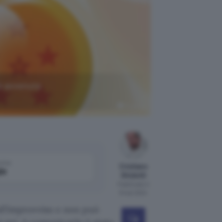
 è avvenuta
Pixabay
come
Cristiano
le
Ghidotti
Pubblicato il
8 mar 2024
ll’improvviso e non può