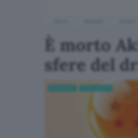
Offerte
Business
Fintech
È morto Ak
sfere del d
Entertainment
TV Film e Serie TV