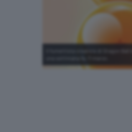
Il fumettista creatore di Dragon Ball 
una settimana fa, l'1 marzo.