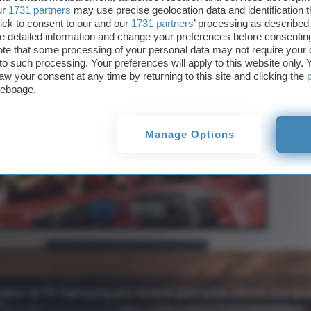
e TV Samsung
ur
1731 partners
may use precise geolocation data and identification 
ick to consent to our and our
1731 partners
’ processing as described 
detailed information and change your preferences before consenting
te that some processing of your personal data may not require your 
Tv Monitor
t to such processing. Your preferences will apply to this website only
aw your consent at any time by returning to this site and clicking the
webpage.
Manage Options
eo: le TV Samsung più recenti potranno offrire una qual