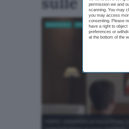
sulle nuov
permission we and o
scanning. You may cl
you may access more 
consenting. Please no
Entertainment
TV Film e Serie TV
Tecnologia
have a right to objec
preferences or withdr
at the bottom of the 
HDR10+ ADVANCED arriva su Prime Vid
superiore grazie al nuovo standard.