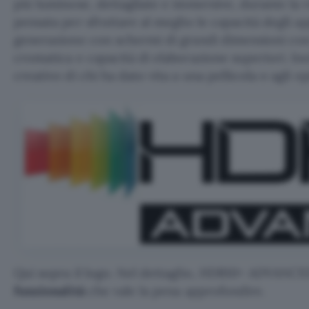
più luminose, dettagliate e immersive, durante la vi
pensata per sfruttare al meglio le capacità degli a
generazione con schermi di grandi dimensioni co
cromatica e capacità di elaborazione superiori. Ino
creativo di chi ha dato vita a una pellicola o agli ep
Qui sopra il logo. Nel dettaglio, HDR10+ ADVANC
funzionalità
che vale la pena approfondire.