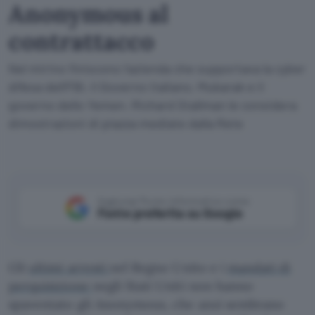
Anonymous al
contrattacco
Nel mirino finiscono l'azienda che supportava la cyber
difesa dell'FBI, il Governo italiano, Mubarak e il
governo dello Yemen. Richard Stallman le considera
dimostrazioni di piazza mediate dalla Rete
Aggiungi Punto Informatico come
Fonte preferita su Google
Gli
ultimi arresti
nel Regno Unito e i
mandati di
perquisizione
negli Stati Uniti non hanno
spaventato gli Anonymous, che anzi sembrano