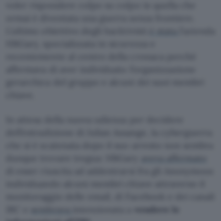
voler rispondere colpo su colpo in quella che
ormai è diventata una guerra senza frontiere.
L’ultimo obiettivo degli hacktivisti
è stata
l’azienda
HBGary, specializzata in sicurezza e
recentemente al centro della cronaca perché
affermava di aver individuato l’organizzazione
gerarchica del gruppo e alcuni dei suoi membri
chiave.
In attesa della nuova udienza per decidere
dell’estradizione di Julian Assange, la cyberguerra
che si è scatenata dopo il suo arresto non sembra
dunque trovare tregua: HBGary
aveva affermato
di esser riuscita ad addentrarsi fra gli Anonymous
individuando alcuni membri chiave attraverso il
monitoraggio delle email, di Facebook e dei canali
IRC e
sembrava
intenzionata a
vendere le