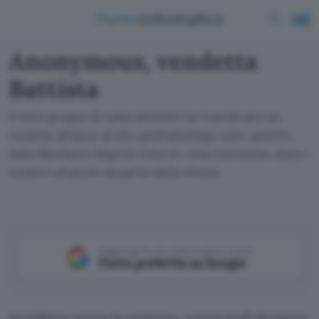
Anonymous, vendetta
Battista
Il noto gruppo di cyberattivisti ha rivendicato un
recente attacco al sito godhatesfags.com, gestito
dalla Westboro Baptist Church. Una ritorsione, dopo i
violenti attacchi da parte della chiesa
Aggiungi Punto Informatico come
Fonte preferita su Google
Avrebbero perso la pazienza, ormai stufi di essere