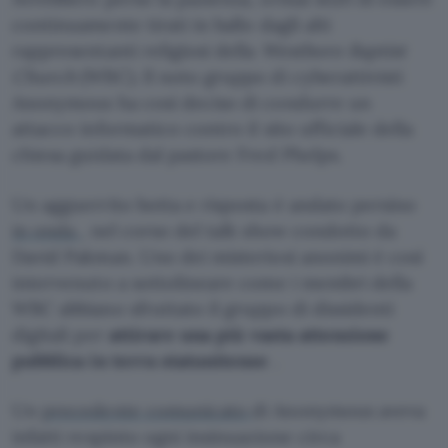
continuamente tirati in ballo dagli alti
rappresentanti religiosi della
Westboro Baptist
Church
(WBC). Il noto gruppo di cyberattivisti
Anonymous ha così deciso di condurre un
attacco informatico contro il sito ufficiale della
chiesa guidata dal pastore Fred Phelps.
Un agguerrito botta e risposta è andato persino
in onda
, nel corso del talk show condotto da
David Pakman. Uno dei misteriosi anonimi è così
intervenuto a sottolineare come i membri della
WBC abbiano sfruttato il gruppo di dissidenti
digitali per
attirare una più vasta attenzione
pubblica in terra statunitense
.
Un
precedente comunicato
di Anonymous aveva
infatti respinto ogni insinuazione circa