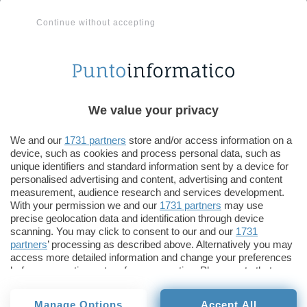
TI POTREBBE INTERESSARE
Continue without accepting
Google Maps ora ordina
Crear
il cibo con l'AI: cosa può
usci
fare Ask Maps
un s
We value your privacy
Google Maps ora ordina il
We and our
1731 partners
store and/or access information on a
device, such as cookies and process personal data, such as
cibo con l'AI: cosa può
unique identifiers and standard information sent by a device for
personalised advertising and content, advertising and content
fare Ask Maps
measurement, audience research and services development.
With your permission we and our
1731 partners
may use
Google Maps diventa un assistente AI, può ordinare
precise geolocation data and identification through device
scanning. You may click to consent to our and our
1731
cibo, trovare hotel, suggerire eventi e usare Gmail
partners
’ processing as described above. Alternatively you may
per risposte personalizzate.
access more detailed information and change your preferences
before consenting or to refuse consenting. Please note that
some processing of your personal data may not require your
consent, but you have a right to object to such processing. Your
Manage Options
Accept All