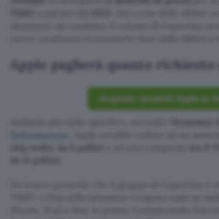
rifiutato
di sottoporsi all’
aumento di prezzi
per la
TSMC
a partire dal
2023
. Nel corso delle ultime o
situazione sia cambiata: il colosso di Cupertino av
nuove condizioni economiche date dalla fabbrica 
Apple pagherà quanto richiesto
Acquista i prodotti Apple su
Andando più nello specifico, secondo l’
Economic 
l’informazione
, Apple avrebbe ceduto ad un aume
chip wafer da 8 pollici
e ad uno compreso
tra il 
da 12 pollici
.
Da tenere presente che il gruppo di Cupertino è uno
TSMC: i chip della taiwanese vengono usati su molti
iPhone, iPad e Mac in primis. Considerando l’elev