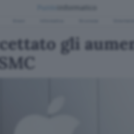
Green
Informatica
Sicurezza
Entertain
cettato gli aumen
TSMC