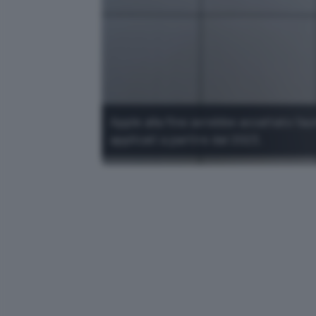
Apple alla fine avrebbe accattato l'a
applicati a partire dal 2023.