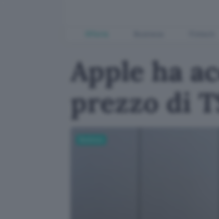
Offerte
Business
Fintech
Apple ha ac
prezzo di 
Business