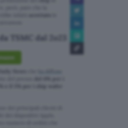
 produzione dei
chip
di
re, però, pare che la
rebbe infatti
accettato
le
taiwanese.
 da TSMC dal 2o23
 Amazon
Daily News
che
ha diffuso
nto del prezzo
del 6% per i
3% e il 5% per i chip wafer
 dei principali clienti di
 dei dispositivi Apple,
ato numero di ordini che