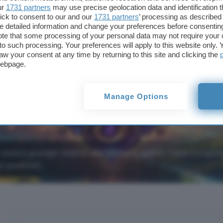
ur
1731 partners
may use precise geolocation data and identification 
ick to consent to our and our
1731 partners
’ processing as described 
detailed information and change your preferences before consenting
te that some processing of your personal data may not require your 
t to such processing. Your preferences will apply to this website only
aw your consent at any time by returning to this site and clicking the
webpage.
Manage Options
contro prompt relativi alla biologia, quindi Fable 5 rispo
 positivi).