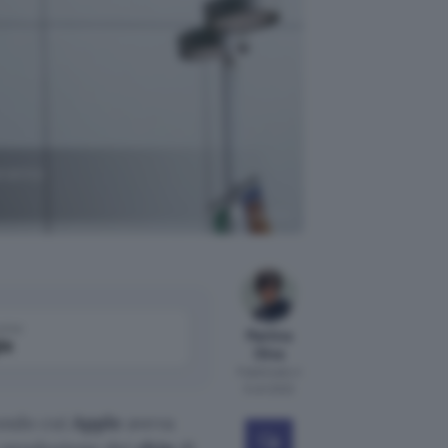
aranno
Unsplash
come
Martina
le
Oliva
Pubblicato il
5 ott 2022
ndo cui
Apple
aveva