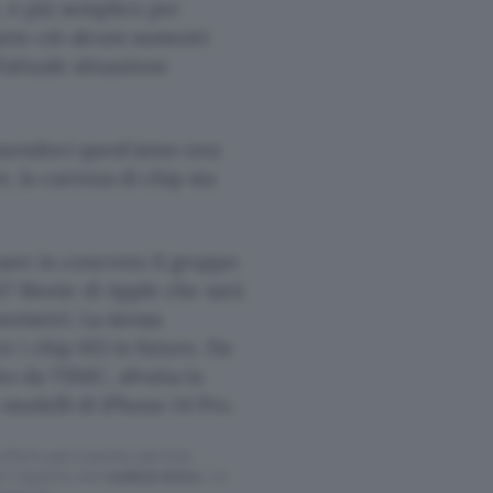
, è più semplice per
ante ciò alcuni aumenti
’attuale situazione
ssendoci quest’anno una
 la carenza di chip sta
sare in concreto il gruppo
7 Bionic di Apple che sarà
nometri. La stessa
e i chip M3 in futuro. Da
to da TSMC, sfrutta la
 modelli di iPhone 14 Pro.
ffettuati tramite tali link
l rispetto del
codice etico
. Le