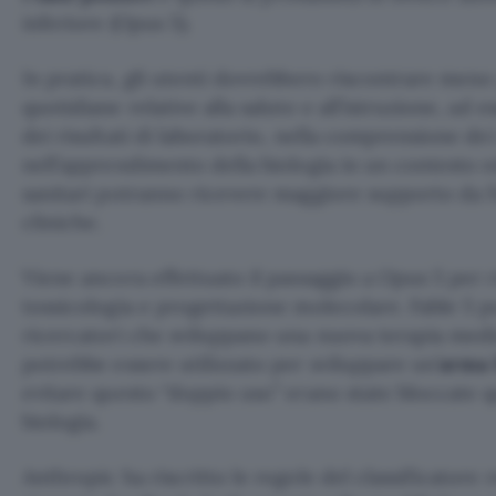
inferiore (Opus 5).
In pratica, gli utenti dovrebbero riscontrare me
quotidiane relative alla salute e all’istruzione, ad 
dei risultati di laboratorio, nella comprensione dei
nell’apprendimento della biologia in un contesto e
sanitari potranno ricevere maggiore supporto da Fa
cliniche.
Viene ancora effettuato il passaggio a Opus 5 per ri
tossicologia e progettazione molecolare. Fable 5 p
ricercatori che sviluppano una nuova terapia medi
potrebbe essere utilizzato per sviluppare un’
arma 
evitare questo “doppio uso” erano state bloccate qu
biologia.
Anthropic ha riscritto le regole del classificatore re