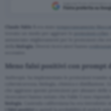
Aggiungi Punto Informatico 
Fonte preferita su Goog
Claude Fable 5
era stato
temporaneamente blocca
trovato un modo per aggirare le
protezioni cyber
.
annunciato miglioramenti per le protezioni che evi
della
biologia
. Diversi ricercatori hanno
evidenzia
eccessive.
Meno falsi positivi con prompt d
Anthropic ha implementato le protezioni tramite sp
cybersicurezza, biologia, chimica e distillazione. 
che aggirano queste protezioni per abusare delle 
ricercatori hanno notato che Fable 5 non rispond
biologia
. L’azienda californiana ha ora introdotto
i falsi positivi
e quindi la probabilità di switch au