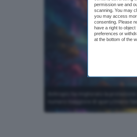
permission we and o
scanning. You may cl
you may access more 
consenting. Please no
have a right to objec
preferences or withdr
at the bottom of the 
Anhropic ha migliorato la protezione 
numero maggiore di query (meno falsi