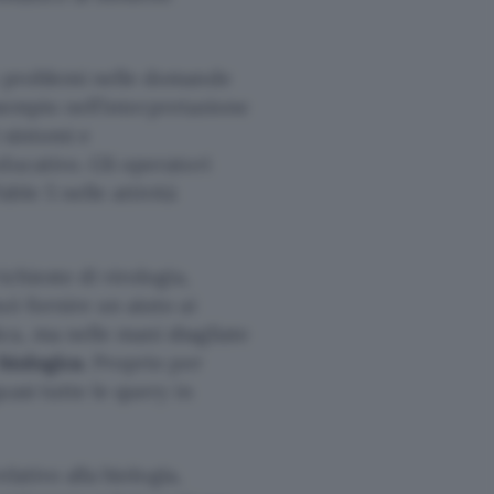
no problemi nelle domande
esempio nell’interpretazione
 sintomi e
ducativo. Gli operatori
ble 5 nelle attività
chieste di virologia,
uò fornire un aiuto ai
ca, ma nelle mani sbagliate
biologica
. Proprio per
asi tutte le query in
lativo alla biologia,