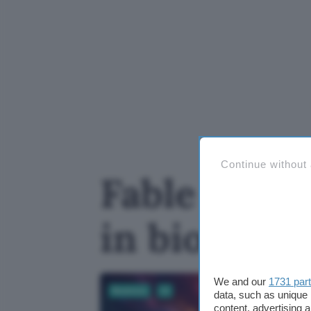
Continue without
Fable 5: Ant
in biologia
We and our
1731 par
Business
AI
data, such as unique 
content, advertising