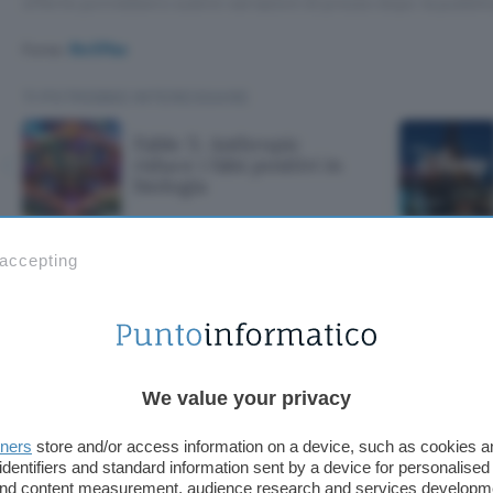
offerte potrebbero subire variazioni di prezzo dopo la pubbli
Fonte:
9to5Mac
TI POTREBBE INTERESSARE
Fable 5: Anthropic
riduce i falsi positivi in
biologia
 accepting
hropic riduce i fa
We value your privacy
tners
store and/or access information on a device, such as cookies 
identifiers and standard information sent by a device for personalised
 and content measurement, audience research and services developm