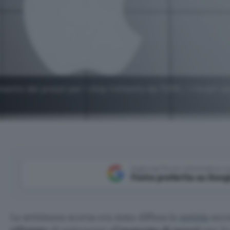
umento dei prezzi per i chip richiesto da TSMC, i rincari s
Aggiungi Punto Informatico 
Fonte preferita su Goog
La settimana scorsa era stata diffusa la
notizia
seco