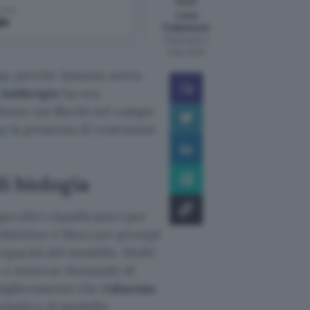
come
Luca
le
Colantuoni
Pubblicato il
8 ago 2026
to
perché Amazon aveva
Anthropic
ha ora
tano usi illeciti nel campo
to
la presenza di restrizioni
i biologia
ecifici classificatori per
L’obiettivo è bloccare prompt
capacità del modello. Molti
e a innocue domande di
 miglioramenti che
riducono
tomatico al modello