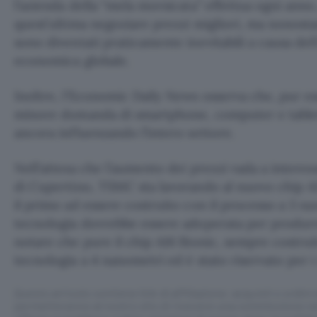
l’azienda della “mela morsicata” effettua ogni anno
quest’ultima negoziare prezzi migliori, ma nonost
sono diventati praticamente inevitabili a causa dell
economica globale.
Inoltre, l’Economic Daily News osserva che, pur e
minore domanda di smartphone, computer e tablet,
ancora influenzando l’intero settore.
Nell’attesa che l’aumento dei prezzi vada a interes
di Cupertino, TSMC sta lavorando al nuovo chip A1
il primo ad essere costruito con il processo a 3 na
tecnologia dovrebbe essere adoperata per produrr
notare che pure il chip A16 Bionic, sempre costrui
tecnologia a 4 nanometri ed è stato riservato per i
Questo articolo contiene link di affiliazione: acquisti o ordini e
permetteranno al nostro sito di ricevere una commissione ne