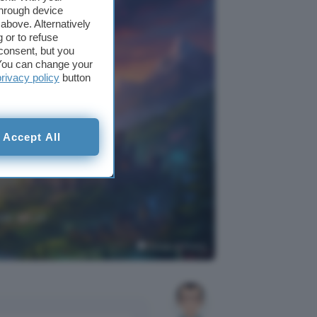
through device
above. Alternatively
 or to refuse
consent, but you
. You can change your
privacy policy
button
Accept All
nde ad un
Google AI Studio