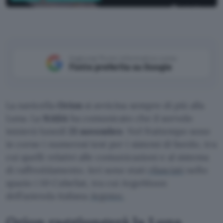
NASA (Flickr)
Aggiungi Punto Informatico come
Fonte preferita su Google
La navicella
Orion
si avvicina sempre di più alla
Luna. La
NASA
ha comunicato che il sorvolo
inizierà lunedì
21 novembre
. Nel frattempo sono
in corso i numerosi test per i sistemi di bordo, tra
cui quelli relativi alle comunicazioni e al sistema
di raffreddamento. Ieri sono stati
rilasciati
nello
spazio i 10 CubeSat, tra cui ArgoMoon
dell’azienda italiana
Argotec
.
Orion raggiungerà la Luna