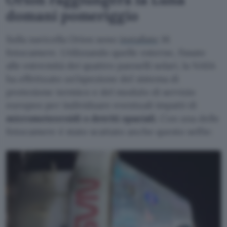
domani pomeriggio
Sulla navicella Orion sono
installate
16
fotocamere. Utilizzando quelle esterne, fissate
alle estremità dei quattro pannelli solari, la NASA
ha effettuato un’ispezione del sistema di
protezione termico e del modulo di servizio
europeo per individuare eventuali impatti di
micrometeoroidi o detriti spaziali
. Con una delle
fotocamere è stato scattato anche questo selfie: