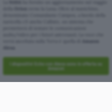
La
NASA
ha fornito un aggiornamento sul viaggio
della
Orion
verso la Luna. Oltre al manichino,
denominato Comandante Campos, a bordo della
navicella c’è anche Callisto, un sistema che
permetterà di testare le comunicazioni
audio/video per i futuri astronauti. La voce che
verrà ascoltata sulla Terra è quella di
Amazon
Alexa
.
I dispositivi Echo con Alexa sono in offerta su
Amazon
Alexa, quanto siamo lontani
dalla Terra?
Il giorno successivo al lancio, avvenuto il
16
novembre
, la NASA ha
acceso
il motore principale