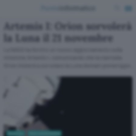
Artemis I: Orion sorvolerà
la Luna il 21 novembre
La NASA ha fornito un nuovo aggiornamento sulla
missione Artemis I, comunicando che la navicella
Orion inizierà a sorvolare la Luna domani pomeriggio.
Business
Ricerca Scientifica