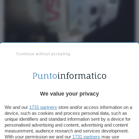
Continue without accepting
I vari team della NASA hanno iniziato ad eseguire
i
test previsti
. Sono stati orientati i pannelli solari
per valutare la forza del segnale WiFi che
permette alle fotocamere di comunicare con il
We value your privacy
controller nella navicella. È stato inoltre testato il
funzionamento del sistema di raffreddamento del
We and our
1731 partners
store and/or access information on a
modulo di servizio europeo, in particolare i
device, such as cookies and process personal data, such as
sensori che rilevano il flusso del liquido
unique identifiers and standard information sent by a device for
personalised advertising and content, advertising and content
refrigerante.
measurement, audience research and services development.
With your permission we and our
1731 partners
may use