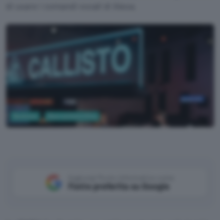
di usare i comandi vocali di Alexa.
Business
Ricerca Scientifica
NASA
Aggiungi Punto Informatico come
Fonte preferita su Google